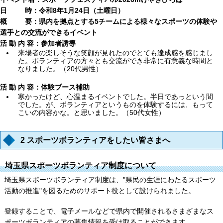
日 時：令和8年1月24日（土曜日）
概 要：県内を拠点とする5チームによる様々なスポーツの体験や
選手との交流ができるイベント
活 動 内 容：参加者誘導
来場者の楽しそうな笑顔が見れたのでとても達成感を感じまし
た。ボランティアの方々とも交流ができ非常に有意義な時間と
なりました。（20代男性）
活 動 内 容：体験ブース補助
寒かったけど、心温まるイベントでした。半日であっという間
でした。が、ボランティアというものを体験するには、もって
こいの内容かな。と思いました。（50代女性）
2 スポーツボランティアをしたい皆さまへ
埼玉県スポーツボランティア制度について
埼玉県スポーツボランティア制度は、"県民の生涯にわたるスポーツ
活動の推進"を図るためのサポート役として設けられました。
登録することで、電子メールなどで県内で開催されるさまざまなス
ポーツボランティアの募集情報を受け取ることができます。