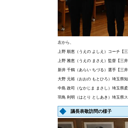
左から、
上野 順恵（うえの よしえ）コーチ【
上野 雅恵（うえの まさえ）監督【三
新井 千鶴（あらい ちづる）選手【三
大野 元裕（おおの もとひろ）埼玉県
中島 政司（なかじま まさし）埼玉県
羽鳥 利明（はとり としあき）埼玉県
議長表敬訪問の様子