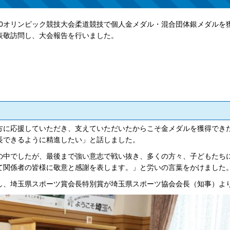
020オリンピック競技大会柔道競技で個人金メダル・混合団体銀メダルを
表敬訪問し、大会報告を行いました。
方に応援していただき、支えていただいたからこそ金メダルを獲得でき
長できるように精進したい」と話しました。
の中でしたが、最後まで強い意志で戦い抜き、多くの方々、子どもたち
て関係者の皆様に敬意と感謝を表します。」と労いの言葉をかけました
し、埼玉県スポーツ賞会長特別賞が埼玉県スポーツ協会会長（知事）よ