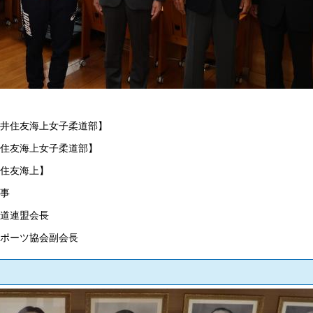
三井住友海上女子柔道部】
井住友海上女子柔道部】
井住友海上】
知事
柔道連盟会長
スポーツ協会副会長