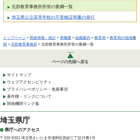
北部教育事務所所管の要綱一覧
埼玉県公立高等学校の不受検証明書の発行
トップページ
>
県政情報・統計
>
県概要
>
組織案内
>
教育局
>
教育局の地域機
関
>
北部教育事務所
> 北部教育事務所所管の要綱一覧
ページの先頭へ戻る
サイトマップ
ウェブアクセシビリティ
プライバシーポリシー・免責事項
著作権・リンクについて
関係機関リンク集
埼玉県庁
県庁へのアクセス
〒330-9301 埼玉県さいたま市浦和区高砂三丁目15番1号