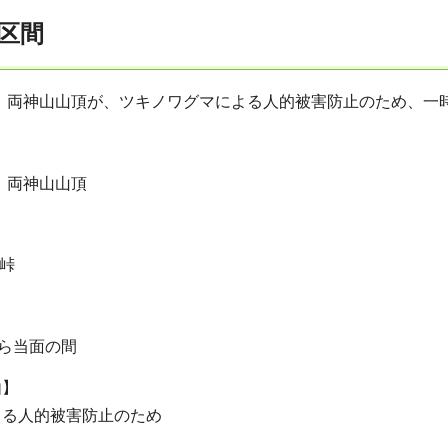
区間
- 両神山山頂が、ツキノワグマによる人的被害防止のため、
】
- 両神山山頂
丁峠
】
から当面の間
由】
よる人的被害防止のため