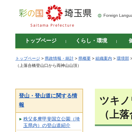
彩の国 埼玉県
Foreign Langu
トップページ
くらし・環境
トップページ
>
県政情報・統計
>
県概要
>
組織案内
>
環境部
（上落合橋登山口から両神山山頂）
登山・登山道に関する情
ツキノ
報
（上落
秩父多摩甲斐国立公園（埼
玉県内）の登山道紹介