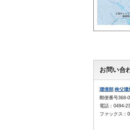
お問い合
環境部
秩父環
郵便番号368-
電話：0494-23
ファックス：049