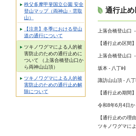
秩父多摩甲斐国立公園 安全
通行止め
登山マップ（両神山・雲取
山）
【注意】冬季における登山
上落合橋登山口 
道の通行について
【通行止め区間
ツキノワグマによる人的被
害防止のための通行止めに
上落合橋登山口 
ついて （上落合橋登山口か
ら両神山山頂）
坂本 - 八丁峠
ツキノワグマによる人的被
諏訪山山頂 - 八
害防止のための通行止め解
除について
【通行止め期間
令和8年6月4日
【通行止めの理
ツキノワグマに