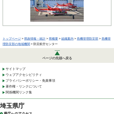
トップページ
>
県政情報・統計
>
県概要
>
組織案内
>
危機管理防災部
>
危機管
理防災部の地域機関
> 防災航空センター
ページの先頭へ戻る
サイトマップ
ウェブアクセシビリティ
プライバシーポリシー・免責事項
著作権・リンクについて
関係機関リンク集
埼玉県庁
県庁へのアクセス