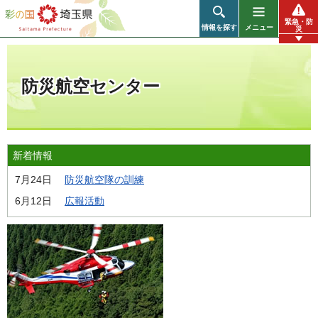
彩の国 埼玉県
緊急・防
情報を探す
メニュー
災
防災航空センター
新着情報
7月24日
防災航空隊の訓練
6月12日
広報活動