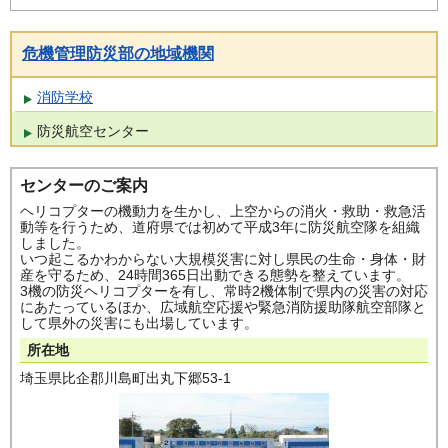
危機管理防災部の地域機関
消防学校
防災航空センター
センターのご案内
ヘリコプターの機動力を生かし、上空からの消火・救助・救急活
動等を行うため、道府県では初めて平成3年に防災航空隊を組織
しました。
いつ起こるかわからない大規模災害に対し県民の生命・身体・財
産を守るため、24時間365日出動できる態勢を整えています。
3機の防災ヘリコプターを有し、常時2機体制で県内の災害の対応
にあたっているほか、広域航空応援や緊急消防援助隊航空部隊と
して県外の災害にも出場しています。
所在地
埼玉県比企郡川島町出丸下郷53-1