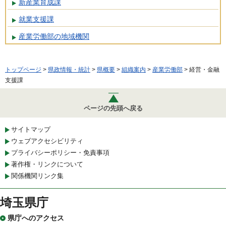
新産業育成課
就業支援課
産業労働部の地域機関
トップページ
>
県政情報・統計
>
県概要
>
組織案内
>
産業労働部
> 経営・金融
支援課
ページの先頭へ戻る
サイトマップ
ウェブアクセシビリティ
プライバシーポリシー・免責事項
著作権・リンクについて
関係機関リンク集
埼玉県庁
県庁へのアクセス