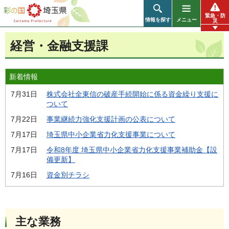
彩の国 埼玉県
緊急・防
情報を探す
メニュー
災
経営・金融支援課
新着情報
7月31日
株式会社全東信の破産手続開始に係る資金繰り支援に
ついて
7月22日
事業継続力強化支援計画の公表について
7月17日
埼玉県中小企業省力化支援事業について
7月17日
令和8年度 埼玉県中小企業省力化支援事業補助金【設
備更新】
7月16日
資金別チラシ
主な業務