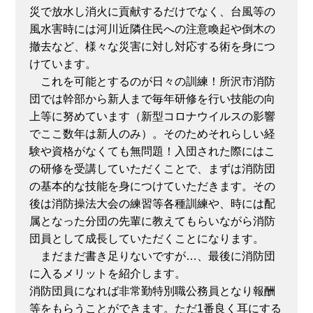
災で放水し消火に貢献するだけでなく、台風等の
風水害時には河川近隣住民への注意喚起や倒木の
撤去など、様々な災害に対し対応する術を身につ
けています。
これを可能とするのが日々の訓練！所沢市消防
団では幹部から新人まで毎年研修を行い技能の向
上等に努めています（新型コロナウイルスの影響
でここ数年は新人のみ）。そのためそれらしい経
験や資格がなくても無問題！入団された際にはこ
の研修を受講していただくことで、まずは消防団
の基本的な技能を身につけていただきます。その
後は消防操法大会の練習等各種訓練や、時には配
属となった分団の先輩に教えてもらいながら消防
団員として成長していただくことになります。
まだまだ書き足りないですが…、最後に消防団
に入るメリットを紹介します。
消防団員になれば非常勤特別職公務員となり報酬
等をもらうことができます。ただ1番良く耳にする