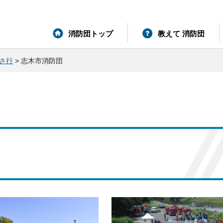
消防団トップ
教えて 消防団
さ行
> 志木市消防団