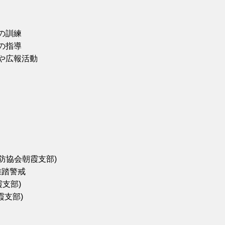
の訓練
の指導
防や広報活動
防協会朝霞支部)
雑踏警戒
霞支部)
霞支部)