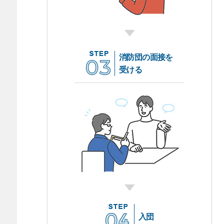
消防団の面接を
受ける
入団