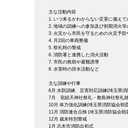
主な活動内容
1. いつ来るかわからない災害に備えて
2. 地域の訓練への参加及び初期消火等
3. 火災から市民を守るための火災予
4. 月2回の車両整備
5. 祭礼時の警戒
6. 消防署と連携した消火活動
7. 市民の救助や避難誘導
8. 水害時の排水活動など
主な訓練や行事
6月 水防訓練、災害対応訓練(埼玉県消
7月 宿組天神社祭礼・敷島神社祭礼
10月 体力強化訓練(埼玉県消防協会朝
11月 消防連合点検 (埼玉県消防協会朝
12月 歳末特別警戒
1月 志木市消防出初式