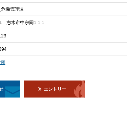
災危機管理課
501 志木市中宗岡1-1-1
123
294
防団
せ
エントリー