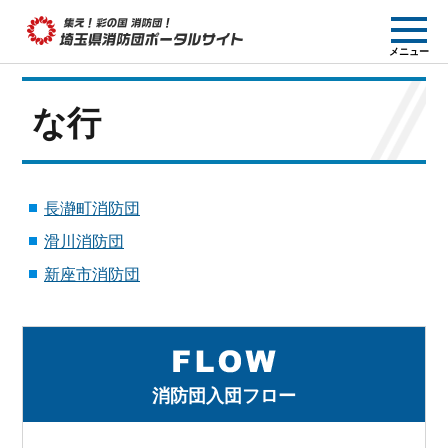
集え! 彩の国消防団!
メニュー
埼玉県消防団ポー
タルサイト
な行
長瀞町消防団
滑川消防団
新座市消防団
消防団入団フロー