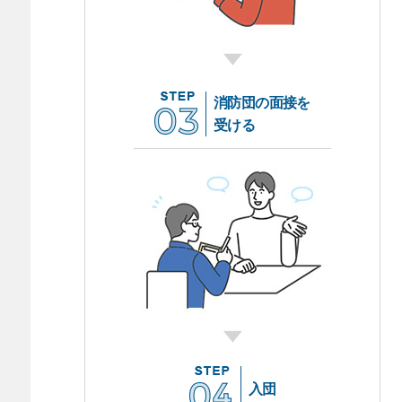
消防団の面接を
受ける
入団