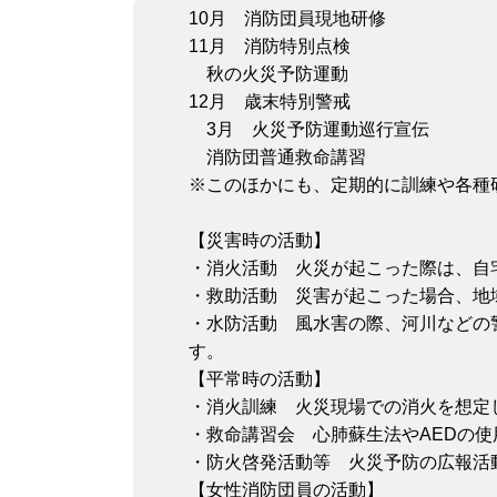
10月 消防団員現地研修
11月 消防特別点検
秋の火災予防運動
12月 歳末特別警戒
3月 火災予防運動巡行宣伝
消防団普通救命講習
※このほかにも、定期的に訓練や各種
【災害時の活動】
・消火活動 火災が起こった際は、自
・救助活動 災害が起こった場合、地
・水防活動 風水害の際、河川などの
す。
【平常時の活動】
・消火訓練 火災現場での消火を想定
・救命講習会 心肺蘇生法やAEDの
・防火啓発活動等 火災予防の広報活
【女性消防団員の活動】