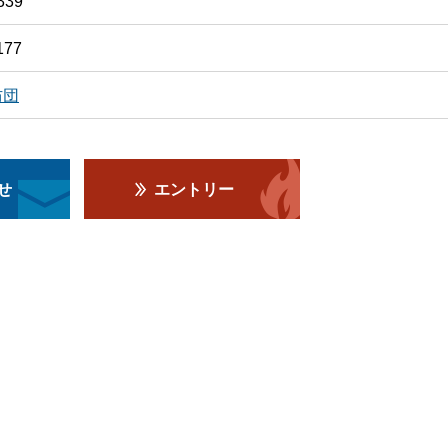
339
177
防団
せ
エントリー