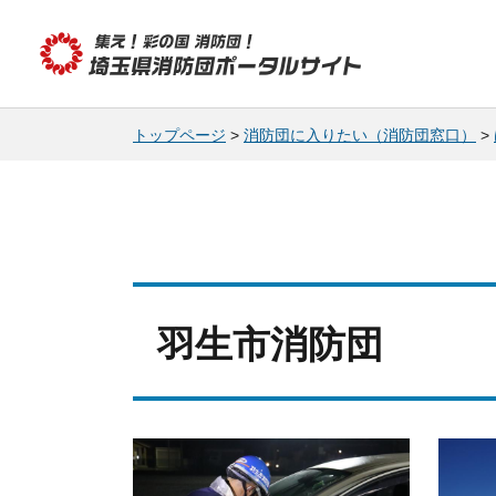
集え! 彩の国消防団!
埼玉県消防団ポータルサイト
トップページ
>
消防団に入りたい（消防団窓口）
>
羽生市消防団