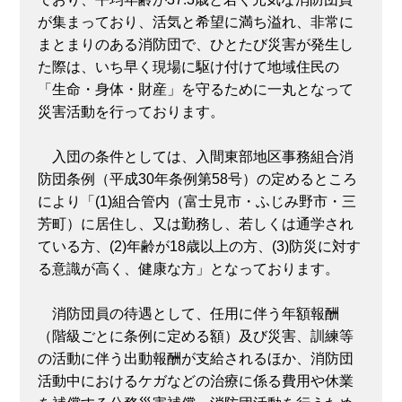
が集まっており、活気と希望に満ち溢れ、非常に
まとまりのある消防団で、ひとたび災害が発生し
た際は、いち早く現場に駆け付けて地域住民の
「生命・身体・財産」を守るために一丸となって
災害活動を行っております。
入団の条件としては、入間東部地区事務組合消
防団条例（平成30年条例第58号）の定めるところ
により「(1)組合管内（富士見市・ふじみ野市・三
芳町）に居住し、又は勤務し、若しくは通学され
ている方、(2)年齢が18歳以上の方、(3)防災に対す
る意識が高く、健康な方」となっております。
消防団員の待遇として、任用に伴う年額報酬
（階級ごとに条例に定める額）及び災害、訓練等
の活動に伴う出動報酬が支給されるほか、消防団
活動中におけるケガなどの治療に係る費用や休業