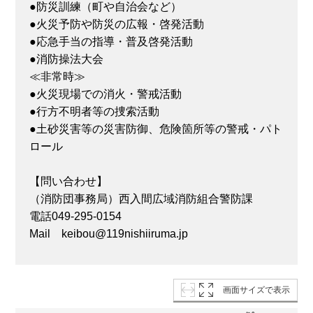
●防災訓練（町や自治会など）
●火災予防や防災の広報・啓発活動
●応急手当の指導・普及啓発活動
●消防操法大会
≪非常時≫
●火災現場での消火・警戒活動
●行方不明者等の捜索活動
●土砂災害等の災害防御、危険箇所等の警戒・パト
ロール
【問い合わせ】
（消防団事務局）西入間広域消防組合警防課
電話049-295-0154
Mail keibou@119nishiiruma.jp
画面サイズで表示