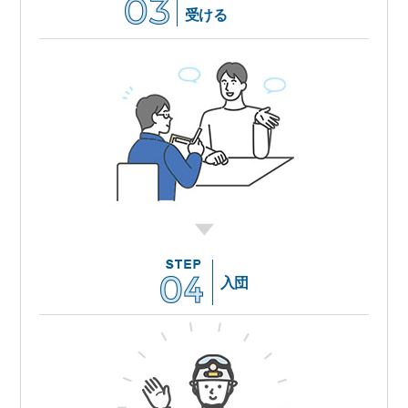
受ける
入団