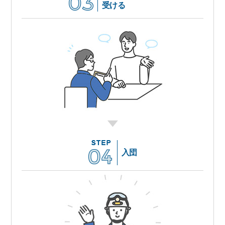
受ける
入団