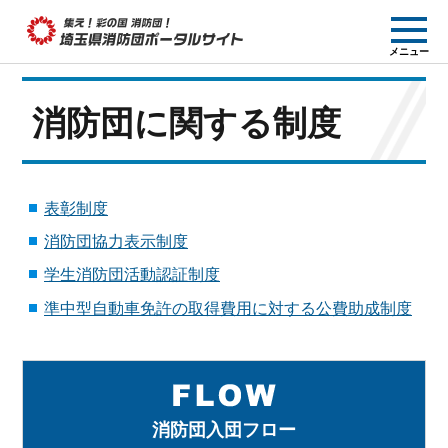
集え! 彩の国消防団!
メニュー
埼玉県消防団ポー
タルサイト
消防団に関する制度
表彰制度
消防団協力表示制度
学生消防団活動認証制度
準中型自動車免許の取得費用に対する公費助成制度
消防団入団フロー