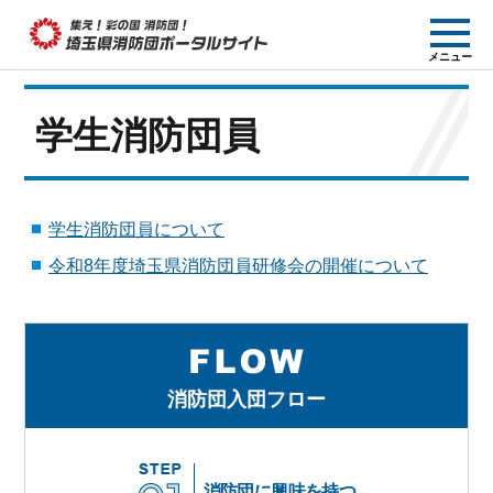
集え! 彩の国消防団!
メニュー
埼玉県消防団ポー
タルサイト
学生消防団員
学生消防団員について
令和8年度埼玉県消防団員研修会の開催について
消防団入団フロー
消防団に興味を持つ