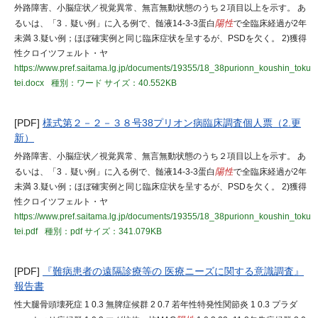
外路障害、小脳症状／視覚異常、無言無動状態のうち２項目以上を示す。 あ
るいは、「3．疑い例」に入る例で、髄液14-3-3蛋白
陽性
で全臨床経過が2年
未満 3.疑い例；ほぼ確実例と同じ臨床症状を呈するが、PSDを欠く。 2)獲得
性クロイツフェルト・ヤ
https://www.pref.saitama.lg.jp/documents/19355/18_38purionn_koushin_toku
tei.docx
種別：ワード
サイズ：40.552KB
[PDF]
様式第２－２－３８号38プリオン病臨床調査個人票（2.更
新）
外路障害、小脳症状／視覚異常、無言無動状態のうち２項目以上を示す。 あ
るいは、「3．疑い例」に入る例で、髄液14-3-3蛋白
陽性
で全臨床経過が2年
未満 3.疑い例；ほぼ確実例と同じ臨床症状を呈するが、PSDを欠く。 2)獲得
性クロイツフェルト・ヤ
https://www.pref.saitama.lg.jp/documents/19355/18_38purionn_koushin_toku
tei.pdf
種別：pdf
サイズ：341.079KB
[PDF]
『難病患者の遠隔診療等の 医療ニーズに関する意識調査』
報告書
性⼤腿⾻頭壊死症 1 0.3 無脾症候群 2 0.7 若年性特発性関節炎 1 0.3 プラダ