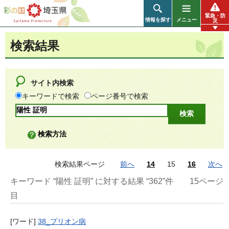
彩の国 埼玉県
緊急・防
情報を探す
メニュー
災
検索結果
サイト内検索
キーワードで検索
ページ番号で検索
検索方法
検索結果ページ
前へ
14
15
16
次へ
キーワード “陽性 証明” に対する結果 “362”件
15ページ
目
[ワード]
38_プリオン病