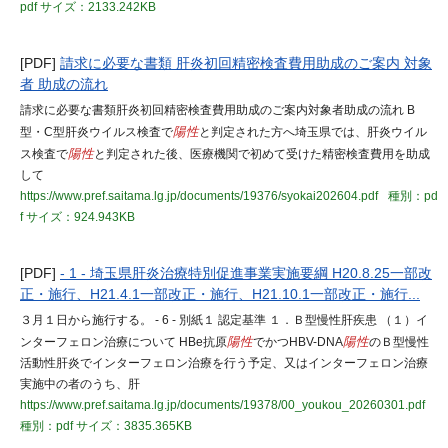
pdf
サイズ：2133.242KB
[PDF]
請求に必要な書類 肝炎初回精密検査費用助成のご案内 対象
者 助成の流れ
請求に必要な書類肝炎初回精密検査費用助成のご案内対象者助成の流れ B
型・C型肝炎ウイルス検査で
陽性
と判定された方へ埼玉県では、肝炎ウイル
ス検査で
陽性
と判定された後、医療機関で初めて受けた精密検査費用を助成
して
https://www.pref.saitama.lg.jp/documents/19376/syokai202604.pdf
種別：pd
f
サイズ：924.943KB
[PDF]
- 1 - 埼玉県肝炎治療特別促進事業実施要綱 H20.8.25一部改
正・施行、H21.4.1一部改正・施行、H21.10.1一部改正・施行...
３月１日から施行する。 - 6 - 別紙１ 認定基準 １．Ｂ型慢性肝疾患 （１）イ
ンターフェロン治療について HBe抗原
陽性
でかつHBV-DNA
陽性
のＢ型慢性
活動性肝炎でインターフェロン治療を行う予定、又はインターフェロン治療
実施中の者のうち、肝
https://www.pref.saitama.lg.jp/documents/19378/00_youkou_20260301.pdf
種別：pdf
サイズ：3835.365KB