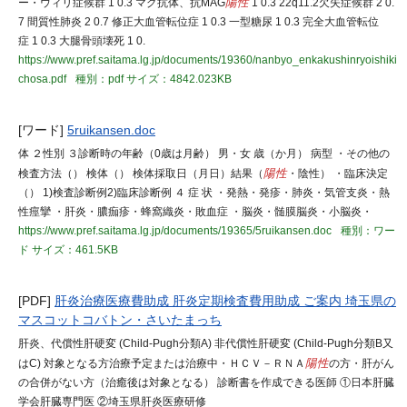
ー・ウィリ症候群 1 0.3 マグ抗体、抗MAG
陽性
1 0.3 22q11.2⽋失症候群 2 0.
7 間質性肺炎 2 0.7 修正⼤⾎管転位症 1 0.3 ⼀型糖尿 1 0.3 完全⼤⾎管転位
症 1 0.3 ⼤腿⾻頭壊死 1 0.
https://www.pref.saitama.lg.jp/documents/19360/nanbyo_enkakushinryoishiki
chosa.pdf
種別：pdf
サイズ：4842.023KB
[ワード]
5ruikansen.doc
体 ２性別 ３診断時の年齢（0歳は月齢） 男・女 歳（か月） 病型 ・その他の
検査方法（） 検体（） 検体採取日（月日）結果（
陽性
・陰性） ・臨床決定
（） 1)検査診断例2)臨床診断例 ４ 症 状 ・発熱・発疹・肺炎・気管支炎・熱
性痙攣 ・肝炎・膿痂疹・蜂窩織炎・敗血症 ・脳炎・髄膜脳炎・小脳炎・
https://www.pref.saitama.lg.jp/documents/19365/5ruikansen.doc
種別：ワー
ド
サイズ：461.5KB
[PDF]
肝炎治療医療費助成 肝炎定期検査費用助成 ご案内 埼玉県の
マスコットコバトン・さいたまっち
肝炎、代償性肝硬変 (Child-Pugh分類A) 非代償性肝硬変 (Child-Pugh分類B又
はC) 対象となる方治療予定または治療中・ＨＣＶ－ＲＮＡ
陽性
の方・肝がん
の合併がない方（治癒後は対象となる） 診断書を作成できる医師 ①日本肝臓
学会肝臓専門医 ②埼玉県肝炎医療研修