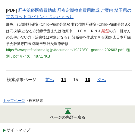
[PDF]
肝炎治療医療費助成 肝炎定期検査費用助成 ご案内 埼玉県の
マスコットコバトン・さいたまっち
肝炎、代償性肝硬変 (Child-Pugh分類A) 非代償性肝硬変 (Child-Pugh分類B又
はC) 対象となる方治療予定または治療中・ＨＣＶ－ＲＮＡ
陽性
の方・肝がん
の合併がない方（治癒後は対象となる） 診断書を作成できる医師 ①日本肝臓
学会肝臓専門医 ②埼玉県肝炎医療研修
https://www.pref.saitama.lg.jp/documents/19378/01_goannai202603.pdf
種
別：pdf
サイズ：487.17KB
検索結果ページ
前へ
14
15
16
次へ
トップページ
> 検索結果
ページの先頭へ戻る
サイトマップ