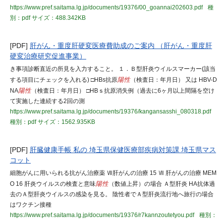
https://www.pref.saitama.lg.jp/documents/19376/00_goannai202603.pdf
種
別：pdf
サイズ：488.342KB
[PDF]
肝がん・重度肝硬変医療費助成のご案内 （肝がん・重度肝
硬変治療研究促進事業）
き事項診断直近の所見を入力すること。 １．Ｂ型肝炎ウイルスマーカー(該当
する項目にチェックを入れる) □HBs抗原
陽性
（検査日：年月日） 又は HBV-D
NA
陽性
（検査日：年月日） □HBｓ抗原消失例（過去に6ヶ月以上間隔を空け
て実施した連続する2回の測
https://www.pref.saitama.lg.jp/documents/19376/kangansasshi_080318.pdf
種別：pdf
サイズ：1562.935KB
[PDF]
肝臓健康手帳 私の 埼玉県保健医療部疾病対策課 埼玉県マス
コット
細胞がんに用いられる抗がん治療薬 Ⅶ肝がんの治療 15 Ⅶ 肝がんの治療 MEM
O 16 肝炎ウイルスの検査と意味
陽性
（数値上昇）の場合 Ａ型肝炎 HA抗体過
去のＡ型肝炎ウイルスの感染を見る。 陰性者でＡ型肝炎流行地へ旅行の場合
はワクチン接種
https://www.pref.saitama.lg.jp/documents/19376/r7kannzoutetyou.pdf
種別：