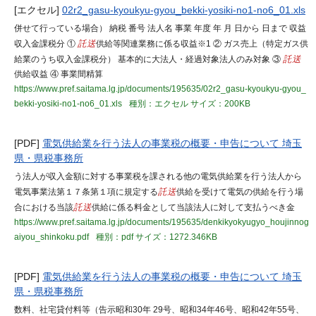
[エクセル]
02r2_gasu-kyoukyu-gyou_bekki-yosiki-no1-no6_01.xls
併せて行っている場合） 納税 番号 法人名 事業 年度 年 月 日から 日まで 収益
収入金課税分 ①
託送
供給等関連業務に係る収益※1 ② ガス売上（特定ガス供
給業のうち収入金課税分） 基本的に大法人・経過対象法人のみ対象 ③
託送
供給収益 ④ 事業間精算
https://www.pref.saitama.lg.jp/documents/195635/02r2_gasu-kyoukyu-gyou_
bekki-yosiki-no1-no6_01.xls
種別：エクセル
サイズ：200KB
[PDF]
電気供給業を行う法人の事業税の概要・申告について 埼玉
県・県税事務所
う法人が収入金額に対する事業税を課される他の電気供給業を行う法人から
電気事業法第１７条第１項に規定する
託送
供給を受けて電気の供給を行う場
合における当該
託送
供給に係る料金として当該法人に対して支払うべき金
https://www.pref.saitama.lg.jp/documents/195635/denkikyokyugyo_houjinnog
aiyou_shinkoku.pdf
種別：pdf
サイズ：1272.346KB
[PDF]
電気供給業を行う法人の事業税の概要・申告について 埼玉
県・県税事務所
数料、社宅貸付料等（告示昭和30年 29号、昭和34年46号、昭和42年55号、