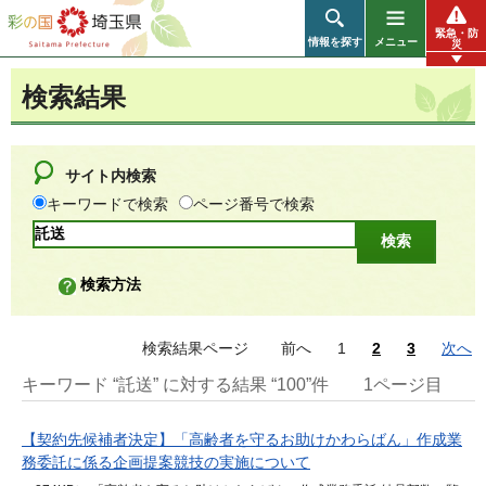
彩の国 埼玉県
緊急・防
情報を探す
メニュー
災
検索結果
サイト内検索
キーワードで検索
ページ番号で検索
検索方法
検索結果ページ
前へ
1
2
3
次へ
キーワード “託送” に対する結果 “100”件
1ページ目
【契約先候補者決定】「高齢者を守るお助けかわらばん」作成業
務委託に係る企画提案競技の実施について