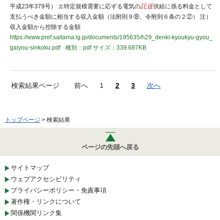
平成23年379号） エ特定規模需要に応ずる電気の
託送
供給に係る料金として
支払うべき金額に相当する収入金額（法附則９⑧、令附則６条の２②） 注）
収入金額から控除する金額
https://www.pref.saitama.lg.jp/documents/195635/h29_denki-kyoukyu-gyou_
gaiyou-sinkoku.pdf
種別：pdf
サイズ：339.687KB
検索結果ページ
前へ
1
2
3
次へ
トップページ
> 検索結果
ページの先頭へ戻る
サイトマップ
ウェブアクセシビリティ
プライバシーポリシー・免責事項
著作権・リンクについて
関係機関リンク集