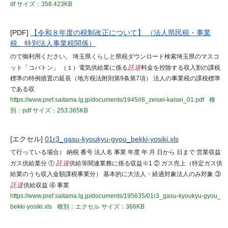
df
サイズ：358.423KB
[PDF]
【令和８年度の税制改正について】 （法人県民税・事業
税、特別法人事業税関係）
ので御利用ください。 埼玉県くらしと県税ダウンロード検索埼玉県のマスコ
ット「コバトン」 （１）電気供給業に係る
託送
料金を控除する収入割の課税
標準の特例措置の延長（地方税法附則第9条第7項） 法人の事業税の課税標準
である収
https://www.pref.saitama.lg.jp/documents/1945/r8_zeisei-kaisei_01.pdf
種
別：pdf
サイズ：253.365KB
[エクセル]
01r3_gasu-kyoukyu-gyou_bekki-yosiki.xls
て行っている場合） 納税 番号 法人名 事業 年度 年 月 日から 日まで 営業収益
ガス供給業分 ①
託送
供給等関連業務に係る収益※1 ② ガス売上（特定ガス供
給業のうち収入金額課税事業分） 基本的に大法人・経過対象法人のみ対象 ③
託送
供給収益 ④ 事業
https://www.pref.saitama.lg.jp/documents/195635/01r3_gasu-kyoukyu-gyou_
bekki-yosiki.xls
種別：エクセル
サイズ：366KB