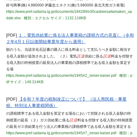
鈴与商事(株) 4.880000 伊藤忠エネクス(株) 5.680000 泉北天然ガス発電(
https://www.pref.saitama.lg.jp/documents/184289/v30casbeesaitamaken_up
date.xlsx
種別：エクセル
サイズ：1132.118KB
[PDF]
１．電気供給業に係る法人事業税の課税方式の見直し（令和
２年4月１日以後開始事業年度から適用）
額のうち、当該非化石証書の購入に係る料金として支払うべき金額に相当す
る収入金額が追加されました。 （２）電気
託送
供給に係る
託送
料金を控除す
る収入割の特例措置の延長法人の事業税の課税標準である収入金額を算定す
る場
https://www.pref.saitama.lg.jp/documents/1945/r2_zeisei-kaisei.pdf
種別：p
df
サイズ：149.314KB
[PDF]
【令和７年度の税制改正について】 （法人県民税・事業
税、特別法人事業税関係）
の課税標準である収入金額を算定する場合において控除される収入金額の特
例措置の延長 （２）ガス供給業に係る
託送
料金を控除する収入割の特例措置
の延長ガス供給業を行う法人の事業税の課税標準である収入金額を算定する
https://www.pref.saitama.lg.jp/documents/1945/r7_zeisei-kaisei.pdf
種別：p