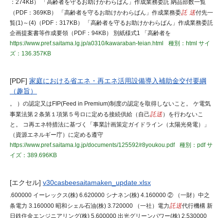
：274KB） 「高齢者を守るお助けかわらばん」作成業務委託 納品部数一覧
（PDF：369KB） 「高齢者を守るお助けかわらばん」作成業務委
託 送
付先一
覧(1)～(4)（PDF：317KB） 「高齢者を守るお助けかわらばん」作成業務委託
企画提案書等作成要領（PDF：94KB） 別紙様式1 「高齢者を
https://www.pref.saitama.lg.jp/a0310/kawaraban-teian.html
種別：html
サイ
ズ：136.357KB
[PDF]
家庭における省エネ・再エネ活用設備導入補助金交付要綱
（趣旨）
。 ）の認定又はFIP(Feed in Premium)制度の認定を取得しないこと。 ケ電気
事業法第２条第１項第５号ロに定める接続供給（自己
託送
）を行わないこ
と。 コ再エネ特措法に基づく「事業計画策定ガイドライン（太陽光発電）」
（資源エネルギー庁）に定める遵守
https://www.pref.saitama.lg.jp/documents/125592/r8youkou.pdf
種別：pdf
サ
イズ：389.696KB
[エクセル]
v30casbeesaitamaken_update.xlsx
.600000 イーレックス(株) 6.620000 シナネン(株) 4.160000 ② （一財）中之
条電力 3.160000 昭和シェル石油(株) 3.720000 （一社）電力
託送
代行機構 新
日鉄住金エンジニアリング(株) 5.600000 出光グリーンパワー(株) 2.530000