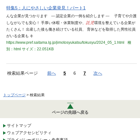
特集5：人にやさしい企業発見！パート1
んな企業が見つかります ― 認定企業の一例を紹介します ― 子育てや介護
しながらでも安心！ 手厚い休暇・休業制度や、
託児
環境を整えている企業が
たくさん！ 出産した後も働き続けている社員、 育休などを取得した男性社員
がいる企業も キ
https://www.pref.saitama.lg.jp/jimotosyukatsu/tokusyu/2024_05_1.html
種
別：html
サイズ：22.051KB
検索結果ページ
前へ
5
6
7
次へ
トップページ
> 検索結果
ページの先頭へ戻る
サイトマップ
ウェブアクセシビリティ
プライバシーポリシー・免責事項