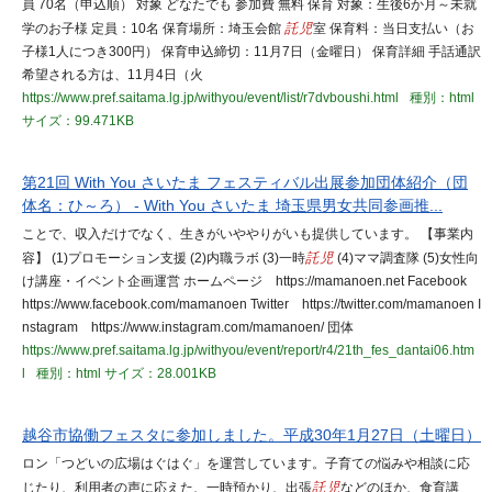
員 70名（申込順） 対象 どなたでも 参加費 無料 保育 対象：生後6か月～未就
学のお子様 定員：10名 保育場所：埼玉会館
託児
室 保育料：当日支払い（お
子様1人につき300円） 保育申込締切：11月7日（金曜日） 保育詳細 手話通訳
希望される方は、11月4日（火
https://www.pref.saitama.lg.jp/withyou/event/list/r7dvboushi.html
種別：html
サイズ：99.471KB
第21回 With You さいたま フェスティバル出展参加団体紹介（団
体名：ひ～ろ） - With You さいたま 埼玉県男女共同参画推...
ことで、収入だけでなく、生きがいややりがいも提供しています。 【事業内
容】 (1)プロモーション支援 (2)内職ラボ (3)一時
託児
(4)ママ調査隊 (5)女性向
け講座・イベント企画運営 ホームページ https://mamanoen.net Facebook
https://www.facebook.com/mamanoen Twitter https://twitter.com/mamanoen I
nstagram https://www.instagram.com/mamanoen/ 団体
https://www.pref.saitama.lg.jp/withyou/event/report/r4/21th_fes_dantai06.htm
l
種別：html
サイズ：28.001KB
越谷市協働フェスタに参加しました。平成30年1月27日（土曜日）
ロン「つどいの広場はぐはぐ」を運営しています。子育ての悩みや相談に応
じたり、利用者の声に応えた、一時預かり、出張
託児
などのほか、食育講