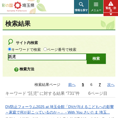
彩の国 埼玉県
緊急・防
情報を探す
メニュー
災
検索結果
サイト内検索
キーワードで検索
ページ番号で検索
検索方法
検索結果ページ
前へ
5
6
7
次へ
キーワード “託児” に対する結果 “731”件
6ページ目
DV防止フォーラム2025 at 埼玉会館「DVが与えるこどもへの影響
～家庭で何が起こっているのか～」 - With You さいたま 埼玉...