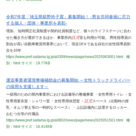
令和7年度「埼玉県荻野吟子賞」募集開始！ -男女共同参画に尽力
する個人・団体・事業所を表彰-
増加。 短時間正社員制度や契約社員制度など、個々のライフステージに合わ
せた働き方が選択できるほか、事業所内
託児
室も利用が可能。 男性指導員の
割合が高い自動車教習所業界において、現在16％である自社の女性指導員割
合を10年
https://www.pref.saitama.lg.jp/a0309/news/page/news2025063001.html
種
別：html
サイズ：19.77KB
運送事業者環境整備補助金の募集開始 ～女性トラックドライバー
の採用を支援します～
ー採用のための県内事業所における設備等の整備事業 ・女性専用トイレ ・女
性専用更衣室・シャワー室 ・女性専用休憩室 ・
託児
スペース（出勤時の授
乳・オムツ替え等の一時的なスペース） ・上記設備内に設置するロッカー、
おむつ台等の付属品
https://www.pref.saitama.lg.jp/a0802/news/page/news2025051501.html
種
別：html
サイズ：16.414KB