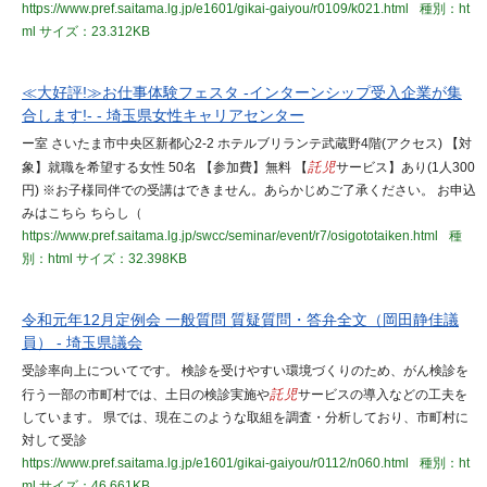
https://www.pref.saitama.lg.jp/e1601/gikai-gaiyou/r0109/k021.html
種別：ht
ml
サイズ：23.312KB
≪大好評!≫お仕事体験フェスタ -インターンシップ受入企業が集
合します!- - 埼玉県女性キャリアセンター
ー室 さいたま市中央区新都心2-2 ホテルブリランテ武蔵野4階(アクセス) 【対
象】就職を希望する女性 50名 【参加費】無料 【
託児
サービス】あり(1人300
円) ※お子様同伴での受講はできません。あらかじめご了承ください。 お申込
みはこちら ちらし（
https://www.pref.saitama.lg.jp/swcc/seminar/event/r7/osigototaiken.html
種
別：html
サイズ：32.398KB
令和元年12月定例会 一般質問 質疑質問・答弁全文（岡田静佳議
員） - 埼玉県議会
受診率向上についてです。 検診を受けやすい環境づくりのため、がん検診を
行う一部の市町村では、土日の検診実施や
託児
サービスの導入などの工夫を
しています。 県では、現在このような取組を調査・分析しており、市町村に
対して受診
https://www.pref.saitama.lg.jp/e1601/gikai-gaiyou/r0112/n060.html
種別：ht
ml
サイズ：46.661KB