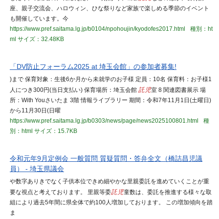
座、親子交流会、ハロウィン、ひな祭りなど家族で楽しめる季節のイベント
も開催しています。今
https://www.pref.saitama.lg.jp/b0104/npohoujin/kyodofes2017.html
種別：ht
ml
サイズ：32.48KB
「DV防止フォーラム2025 at 埼玉会館」の参加者募集!
)まで 保育対象：生後6か月から未就学のお子様 定員：10名 保育料：お子様1
人につき300円(当日支払い) 保育場所：埼玉会館
託児
室 8 関連図書展示 場
所：With Youさいたま 3階 情報ライブラリー 期間：令和7年11月1日(土曜日)
から11月30日(日曜
https://www.pref.saitama.lg.jp/b0303/news/page/news2025100801.html
種
別：html
サイズ：15.7KB
令和元年9月定例会 一般質問 質疑質問・答弁全文（橋詰昌児議
員） - 埼玉県議会
や数字ありきでなく子供本位できめ細やかな里親委託を進めていくことが重
要な視点と考えております。 里親等委
託児
童数は、委託を推進する様々な取
組により過去5年間に県全体で約100人増加しております。 この増加傾向を踏
ま