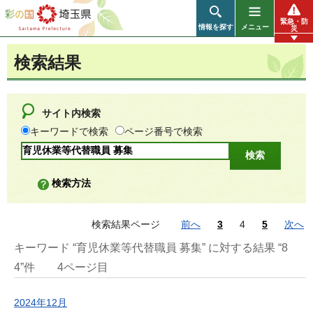
彩の国 埼玉県
緊急・防
情報を探す
メニュー
災
検索結果
サイト内検索
キーワードで検索
ページ番号で検索
検索方法
検索結果ページ
前へ
3
4
5
次へ
キーワード “育児休業等代替職員 募集” に対する結果 “8
4”件
4ページ目
2024年12月