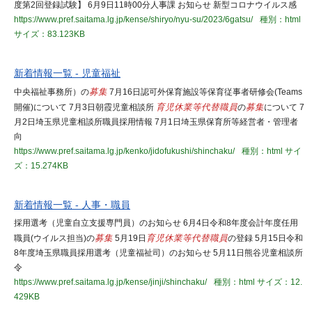
度第2回登録試験】 6月9日11時00分人事課 お知らせ 新型コロナウイルス感
https://www.pref.saitama.lg.jp/kense/shiryo/nyu-su/2023/6gatsu/
種別：html
サイズ：83.123KB
新着情報一覧 - 児童福祉
中央福祉事務所）の
募集
7月16日認可外保育施設等保育従事者研修会(Teams
開催)について 7月3日朝霞児童相談所
育児休業等代替職員
の
募集
について 7
月2日埼玉県児童相談所職員採用情報 7月1日埼玉県保育所等経営者・管理者
向
https://www.pref.saitama.lg.jp/kenko/jidofukushi/shinchaku/
種別：html
サイ
ズ：15.274KB
新着情報一覧 - 人事・職員
採用選考（児童自立支援専門員）のお知らせ 6月4日令和8年度会計年度任用
職員(ウイルス担当)の
募集
5月19日
育児休業等代替職員
の登録 5月15日令和
8年度埼玉県職員採用選考（児童福祉司）のお知らせ 5月11日熊谷児童相談所
令
https://www.pref.saitama.lg.jp/kense/jinji/shinchaku/
種別：html
サイズ：12.
429KB