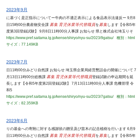
2023年9月
に基づく是正指示についてー牛肉の不適正表示による食品表示法違反ー 9月8
日15時00分農産物安全課
募集
育児休業等代替職員
を
募集
します【令和5年
度第3回登録試験】 9月8日11時00分人事課 お知らせ 県と株式会社埼玉りそ
https://www.pref.saitama.lg.jp/kense/shiryo/nyu-su/2023/9gatsu/
種別：html
サイズ：77.149KB
2023年7月
日11時00分みどり自然課 お知らせ 埼玉県企業局経営懇話会の開催について 7
月13日11時00分総務課
募集
育児休業等代替職員
登録試験の申込期間を延
長します【令和5年度第2回登録試験】 7月13日11時00分人事課 危機管理 令
和5
https://www.pref.saitama.lg.jp/kense/shiryo/nyu-su/2023/7gatsu/
種別：html
サイズ：82.359KB
2023年6月
りの基金への寄附に対する感謝状の贈呈及び苗木の記念植樹を行います 6月9
日11時00分みどり自然課
募集
育児休業等代替職員
を
募集
します【令和5年