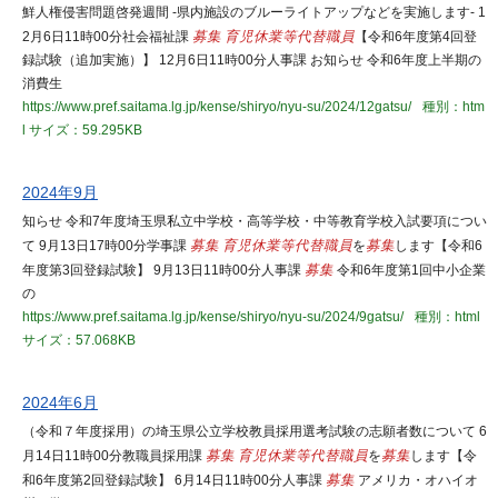
鮮人権侵害問題啓発週間 -県内施設のブルーライトアップなどを実施します- 1
2月6日11時00分社会福祉課
募集
育児休業等代替職員
【令和6年度第4回登
録試験（追加実施）】 12月6日11時00分人事課 お知らせ 令和6年度上半期の
消費生
https://www.pref.saitama.lg.jp/kense/shiryo/nyu-su/2024/12gatsu/
種別：htm
l
サイズ：59.295KB
2024年9月
知らせ 令和7年度埼玉県私立中学校・高等学校・中等教育学校入試要項につい
て 9月13日17時00分学事課
募集
育児休業等代替職員
を
募集
します【令和6
年度第3回登録試験】 9月13日11時00分人事課
募集
令和6年度第1回中小企業
の
https://www.pref.saitama.lg.jp/kense/shiryo/nyu-su/2024/9gatsu/
種別：html
サイズ：57.068KB
2024年6月
（令和７年度採用）の埼玉県公立学校教員採用選考試験の志願者数について 6
月14日11時00分教職員採用課
募集
育児休業等代替職員
を
募集
します【令
和6年度第2回登録試験】 6月14日11時00分人事課
募集
アメリカ・オハイオ