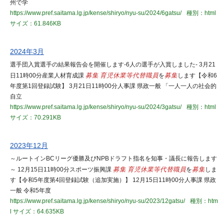
州で学
https://www.pref.saitama.lg.jp/kense/shiryo/nyu-su/2024/6gatsu/
種別：html
サイズ：61.846KB
2024年3月
選手団入賞選手の結果報告会を開催します-6人の選手が入賞しました- 3月21
日11時00分産業人材育成課
募集
育児休業等代替職員
を
募集
します【令和6
年度第1回登録試験】 3月21日11時00分人事課 県政一般 「一人一人の社会的
自立
https://www.pref.saitama.lg.jp/kense/shiryo/nyu-su/2024/3gatsu/
種別：html
サイズ：70.291KB
2023年12月
～ルートインBCリーグ優勝及びNPBドラフト指名を知事・議長に報告します
～ 12月15日11時00分スポーツ振興課
募集
育児休業等代替職員
を
募集
しま
す【令和5年度第4回登録試験（追加実施）】 12月15日11時00分人事課 県政
一般 令和5年度
https://www.pref.saitama.lg.jp/kense/shiryo/nyu-su/2023/12gatsu/
種別：htm
l
サイズ：64.635KB