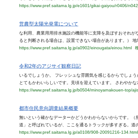
https://www.pref.saitama.lg.jp/e1601/gikai-gaiyou/r0406/n042
営農型太陽光発電について
な利用、農業用用排水施設の機能等に支障を及ぼすおそれが
ると判断される場合は、設置できない場合があります。） 地
https://www.pref.saitama.lg.jp/a0902/einougata/einou.html
種
令和2年のアジサイ観察日記
いるでしょうか。 フレッシュな雰囲気を感じるからでしょう
とてもかわいらしいです。見頃を迎えています。 さわやかな
https://www.pref.saitama.lg.jp/b0504/minoyamakouen-top/ajisa
都市住民意向調査結果概要
無いという確かなデーターかどうかわからないからです。（所沢市
道」と呼ばれているが、ここを通るトラックが多すぎる。道
https://www.pref.saitama.lg.jp/a0108/908-20091216-134.html