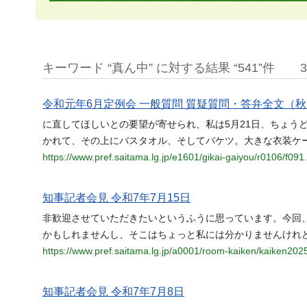
キーワード “真ん中” に対する結果 “541”件
令和元年6月定例会 一般質問 質疑質問・答弁全文（秋
に直してほしいとの要望が寄せられ、私は5月21日、ちょう
かれて、その上にバスタオル、そしてバケツ。大きな衣装ケ
https://www.pref.saitama.lg.jp/e1601/gikai-gaiyou/r0106/f091
知事記者会見 令和7年7月15日
非歓迎させていただきたいというふうに思っています。今回
かもしれませんし、そこはちょっと私には分かりませんけれ
https://www.pref.saitama.lg.jp/a0001/room-kaiken/kaiken202
知事記者会見 令和7年7月8日