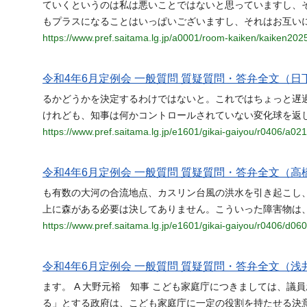
ていくというのは私は悪いことではないと思っていますし、
もプラスになることはいっぱいございますし、それはお互いにW
https://www.pref.saitama.lg.jp/a0001/room-kaiken/kaiken202
令和4年6月定例会 一般質問 質疑質問・答弁全文（日下
るかどうかを決定するわけではないと。これではちょっと遅
けれども、知事は何かコントロールされていない変化球を返
https://www.pref.saitama.lg.jp/e1601/gikai-gaiyou/r0406/a021
令和4年6月定例会 一般質問 質疑質問・答弁全文（高橋
も有数の大河の合流地点、カスリン台風の洪水を引き起こし
上に森がある必要は決してありません。こういった障害物は
https://www.pref.saitama.lg.jp/e1601/gikai-gaiyou/r0406/d060
令和4年6月定例会 一般質問 質疑質問・答弁全文（浅井
ます。 A 大野元裕 知事 こども家庭庁につきましては、
る」とする政府は、こども家庭庁に一定の役割を持たせる決意