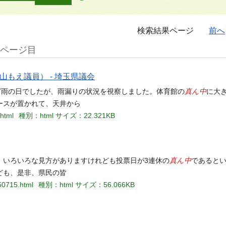
検索結果ページ
前へ
3ページ目
山もえ議員） - 埼玉県議会
真ん中
ど雨の日でしたが、雨漏りの状況を視察しました。体育館の
に大
ースが置かれて、天井から
.html
種別：html
サイズ：22.321KB
真ん中
、いろいろな見方がありますけれども投票日が3連休の
であると
ども、是非、県民の皆
50715.html
種別：html
サイズ：56.066KB