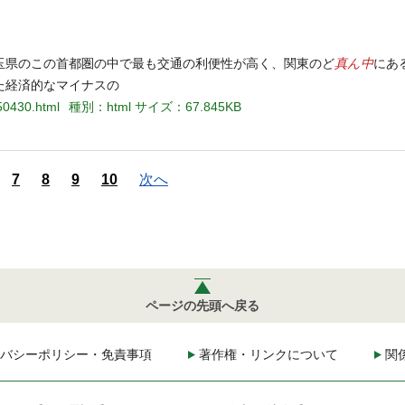
真ん中
玉県のこの首都圏の中で最も交通の利便性が高く、関東のど
にあ
た経済的なマイナスの
50430.html
種別：html
サイズ：67.845KB
7
8
9
10
次へ
ページの先頭へ戻る
バシーポリシー・免責事項
著作権・リンクについて
関