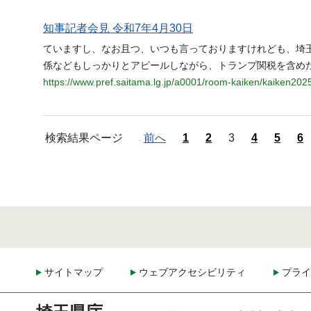
知事記者会見 令和7年4月30日
ていますし、なお且つ、いつも言っておりますけれども、埼
係などもしっかりとアピールしながら、トランプ関税を含め
https://www.pref.saitama.lg.jp/a0001/room-kaiken/kaiken202
検索結果ページ
前へ
1
2
3
4
5
6
サイトマップ
ウェブアクセシビリティ
プライ