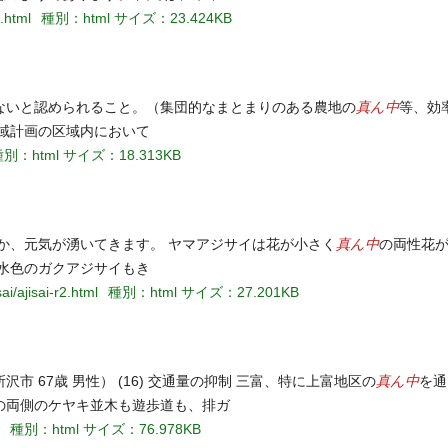
.html
種別：html
サイズ：23.424KB
真ん中
ないと認められること。（集団的なまとまりのある農地の
等、効
域計画の区域内において
別：html
サイズ：18.313KB
真ん中
か、元気が湧いてきます。 ヤマアジサイは花が小さく
の両性花
水色のガクアジサイもき
i/ajisai-r2.html
種別：html
サイズ：27.201KB
真ん中
 67歳 男性） (16) 交通量の抑制 三富、特に上富地区の
を通
の両側のケヤキ並木も遊歩道も、排ガ
種別：html
サイズ：76.978KB