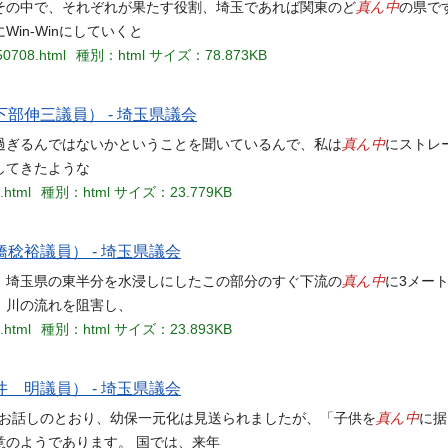
真ん中
その中で、それぞれが果たす役割、埼玉であれば関東のど
の県で
in-Winにしていくと
50708.html
種別：html
サイズ：78.873KB
部伸三議員） - 埼玉県議会
真ん中
過ぎるんではないかということを聞いているんで、私は
にストレ
してきたような
.html
種別：html
サイズ：23.779KB
稔裕議員） - 埼玉県議会
真ん中
、埼玉県の東半分を水浸しにしたこの部分のすぐ下流の
に3メー
、川の流れを阻害し、
.html
種別：html
サイズ：23.893KB
 明議員） - 埼玉県議会
真ん中
議員お話しのとおり、幼保一元化は見送られましたが、「子供を
に据
のようであります。 国では、来年