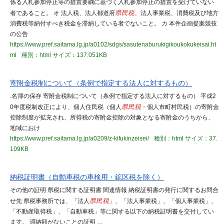
係る入札参加停止等の措置要綱に基づく入札参加停止の措置を受けていない
者であること。 オ 法人税、法人都道府
県民税
、法人事業税、消費税及び地方
消費税等納付すべき税金を滞納している者でないこと。 カ 本件企画提案競技
の公告
https://www.pref.saitama.lg.jp/a0102/sdgs/sasutenaburukigikoukokukeisai.ht
ml
種別：html
サイズ：137.051KB
寄附金税制について（条例で指定する法人に対するもの）
.名簿の保存 寄附金税制について（条例で指定する法人に対するもの） 平成2
0年度税制改正により、個人住民税（個人
県民税
・個人市町村民税）の寄附金
控除制度が拡充され、所得税の寄附金控除の対象となる寄附金のうちから、
地域におけ
https://www.pref.saitama.lg.jp/a0209/z-kifukinzeisei/
種別：html
サイズ：37.
109KB
納税証明書（自動車税の車検用・鉱区税を除く）
その他の証明 県税に関する証明書 関連情報 納税証明書の発行に関するお問合
せ先 県税事務所では、「法人
県民税
」、「法人事業税」、「個人事業税」、
「不動産取得税」、「自動車税」等に関する以下の納税証明書を交付してい
ます。 滞納額がないことの証明 …