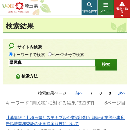
彩の国 埼玉県
緊急・防
情報を探す
メニュー
災
検索結果
サイト内検索
キーワードで検索
ページ番号で検索
検索方法
検索結果ページ
前へ
7
8
9
次へ
キーワード “県民税” に対する結果 “3216”件
8ページ目
【募集終了】埼玉県サステナブル企業認証制度 認証企業等記事広
告掲載業務委託の企画提案競技について