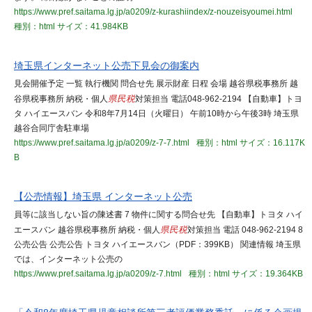
https://www.pref.saitama.lg.jp/a0209/z-kurashiindex/z-nouzeisyoumei.html
種別：html
サイズ：41.984KB
埼玉県インターネット公売下見会の御案内
見会開催予定 一覧 執行機関 問合せ先 展示財産 日程 会場 越谷県税事務所 越
谷県税事務所 納税・個人
県民税
対策担当 電話048-962-2194 【自動車】トヨ
タ ハイエースバン 令和8年7月14日（火曜日） 午前10時から午後3時 埼玉県
越谷合同庁舎駐車場
https://www.pref.saitama.lg.jp/a0209/z-7-7.html
種別：html
サイズ：16.117K
B
【公売情報】埼玉県 インターネット公売
員等に該当しない旨の陳述書 7 物件に関する問合せ先 【自動車】トヨタ ハイ
エースバン 越谷県税事務所 納税・個人
県民税
対策担当 電話 048-962-2194 8
公売公告 公売公告 トヨタ ハイエースバン（PDF：399KB） 関連情報 埼玉県
では、インターネット公売の
https://www.pref.saitama.lg.jp/a0209/z-7.html
種別：html
サイズ：19.364KB