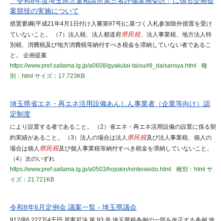
「令和8年度埼玉県児童相談所第三者評価業務委託」に係る企画提
案競技の実施について
措置要綱(平成21年4月1日付け入審第97号)に基づく入札参加除外措置を受け
ていないこと。 （7）法人税、法人都道府
県民税
、法人事業税、地方法人特
別税、消費税及び地方消費税等納付すべき税金を滞納していない者であるこ
と。 企画提案
https://www.pref.saitama.lg.jp/a0608/gyakutai-taiou/r8_daisansya.html
種
別：html
サイズ：17.723KB
埼玉県省エネ・再エネ活用設備あんしん事業者（企業等向け）認
定制度
により設置する者であること。 （2）省エネ・再エネ活用設備の設置に係る契
約実績があること。 （3）法人の場合は法人
県民税
及び法人事業税、個人の
場合は個人
県民税
及び個人事業税等納付すべき税金を滞納していないこと。
（4）次のいずれ
https://www.pref.saitama.lg.jp/a0503/hojokin/ninteiseido.html
種別：html
サ
イズ：21.721KB
令和8年6月定例会 議案一覧 - 埼玉県議会
912億6,222万4千円 原案可決 第 93 号 埼玉県税条例の一部を改正する条例 地