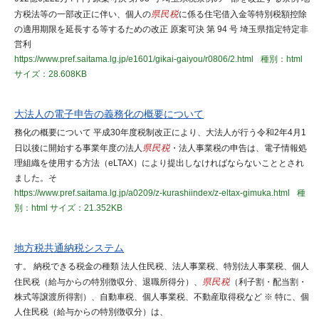
方税法等の一部改正に伴い、個人の
県民税
に係る住宅借入金等特別税額控除
の適用期限を延長する等するための改正 原案可決 第 94 号 埼玉県指定特定非
営利
https://www.pref.saitama.lg.jp/e1601/gikai-gaiyou/r0806/2.html
種別：html
サイズ：28.608KB
大法人の電子申告の義務化の概要について
務化の概要について 平成30年度税制改正により、大法人が行う令和2年4月1
日以後に開始する事業年度の法人
県民税
・法人事業税の申告は、電子情報処
理組織を使用する方法（eLTAX）により提出しなければならないこととされ
ました。そ
https://www.pref.saitama.lg.jp/a0209/z-kurashiindex/z-eltax-gimuka.html
種
別：html
サイズ：21.352KB
地方税共通納税システム
す。 納税できる税金の種類 法人住民税、法人事業税、特別法人事業税、個人
住民税（給与からの特別徴収分、退職所得分）、
県民税
（利子割・配当割・
株式等譲渡所得割）、自動車税、個人事業税、不動産取得税など ※ 特に、個
人住民税（給与からの特別徴収分）は、