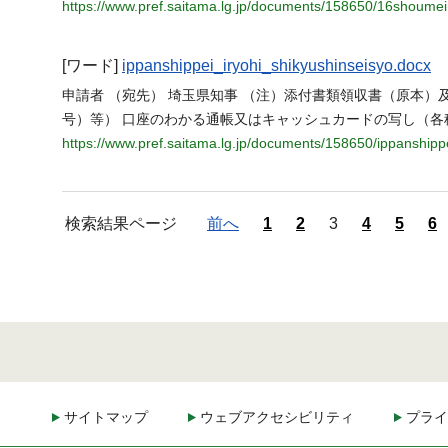
https://www.pref.saitama.lg.jp/documents/158650/16shoumei
[ワード]
ippanshippei_iryohi_shikyushinseisyo.docx
申請者 （宛先） 埼玉県知事 （注）添付書類領収書（原本
号）等） 口座のわかる通帳又はキャッシュカードの写し（
https://www.pref.saitama.lg.jp/documents/158650/ippanshipp
検索結果ページ
前へ
1
2
3
4
5
6
サイトマップ
ウェブアクセシビリティ
プライ