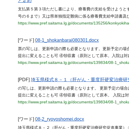
と定め
支払第５第３項ただし書により、療養費の支給を受けようと
号の６まで）又は県単独指定難病に係る療養費支給申請書及
https://www.pref.saitama.lg.jp/documents/135256/konkyokih
[ワード]
08-1_shokanbarai080301.docx
票の写しは、更新申請の際も必要となります。更新予定の場
提出に変えることも可 ④領収書（原則として原本。入院は対
https://www.pref.saitama.lg.jp/documents/139834/08-1_sho
[PDF]
埼玉県様式８－１（肝がん・重度肝硬変治療研
の写しは、更新申請の際も必要となります。 更新予定の場合
提出に変えることも可 ④領収書（原則として原本。 入院は
https://www.pref.saitama.lg.jp/documents/139834/08-1_sho
[ワード]
08-2_ryoyoshomei.docx
埼玉県様式８－２（肝がん・重度肝硬変治療研究促進事業） 