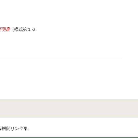
証明書
（様式第１６
係機関リンク集