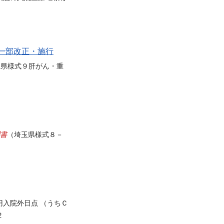
.1一部改正・施行
玉県様式９肝がん・重
書
（埼玉県様式８－
入院外日点 （うちＣ
２