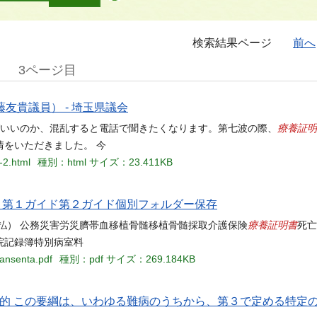
検索結果ページ
前へ
3ページ目
友貴議員） - 埼玉県議会
療養証明
ればいいのか、混乱すると電話で聞きたくなります。第七波の際、
をいただきました。 今
-2.html
種別：html
サイズ：23.411KB
当名 第１ガイド第２ガイド個別フォルダー保存
療養証明書
払） 公務災害労災臍帯血移植骨髄移植骨髄採取介護保険
死亡
院記録簿特別病室料
gansenta.pdf
種別：pdf
サイズ：269.184KB
目的 この要綱は、いわゆる難病のうちから、第３で定める特定