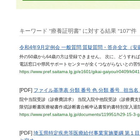
キーワード “療養証明書” に対する結果 “107”件
令和4年9月定例会 一般質問 質疑質問・答弁全文（安藤
外の50歳から64歳の方は登録できません。 次に、どうす
電話窓口や県民サポートセンターが全くつながらないとの苦情
https://www.pref.saitama.lg.jp/e1601/gikai-gaiyou/r0409/k041
[PDF]
ファイル基準表 分類 番号 色 分類 番号 担
院中当院受診（診療費請求） 当院入院中他院受診（診療費支
限切診断書医療秘書作成診断書台帳申込書誓約書特別室入退
https://www.pref.saitama.lg.jp/documents/119951/h29-15-3-
[PDF]
埼玉県特定疾患等医療給付事業実施要綱 第１