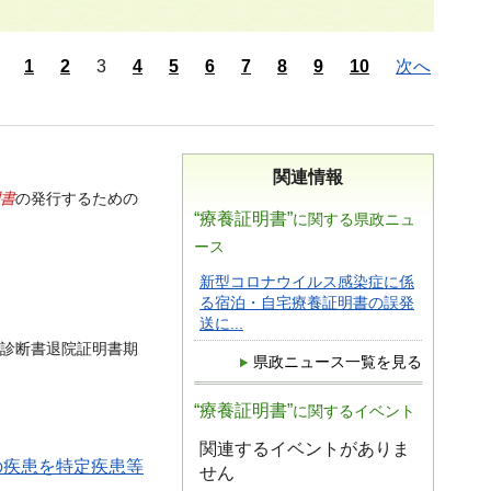
1
2
3
4
5
6
7
8
9
10
次へ
関連情報
書
の発行するための
“療養証明書”
に関する県政ニュ
ース
新型コロナウイルス感染症に係
る宿泊・自宅療養証明書の誤発
送に...
診断書退院証明書期
県政ニュース一覧を見る
“療養証明書”
に関するイベント
関連するイベントがありま
の疾患を特定疾患等
せん