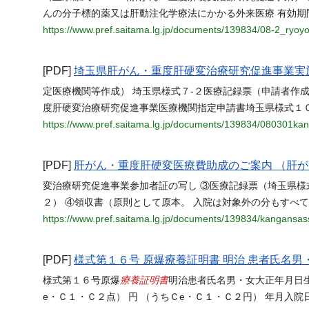
んの分子標的薬又は肝動注化学療法にかかる外来医療 有効期
https://www.pref.saitama.lg.jp/documents/139834/08-2_ryoy
[PDF]
埼玉県肝がん・重度肝硬変治療研究促進事業実施要綱 
定医療機関等作成） 埼玉県様式７-２医療記録票（申請者作成
度肝硬変治療研究促進事業医療機関指定申請書埼玉県様式１
https://www.pref.saitama.lg.jp/documents/139834/080301ka
[PDF]
肝がん・重度肝硬変医療費助成のご案内 （肝
変治療研究促進事業参加者証の写し ③医療記録票（埼玉県様
２） ④領収書（原則として原本。 入院は対象外の分もすべて
https://www.pref.saitama.lg.jp/documents/139834/kangansa
[PDF]
様式第１６号 原爆療養証明書 明治 患者氏名
療養証明書
様式第１６号原爆
明治患者氏名男・女大正年月日
e・Ｃ１・Ｃ２点） 円 （うちＣe・Ｃ１・Ｃ２円） 年月入院