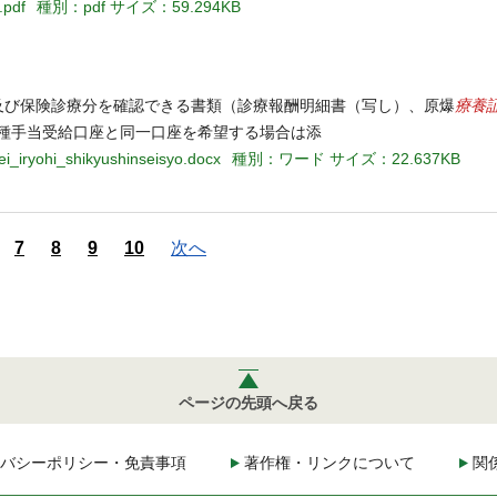
.pdf
種別：pdf
サイズ：59.294KB
療養
）及び保険診療分を確認できる書類（診療報酬明細書（写し）、原爆
各種手当受給口座と同一口座を希望する場合は添
ei_iryohi_shikyushinseisyo.docx
種別：ワード
サイズ：22.637KB
7
8
9
10
次へ
ページの先頭へ戻る
バシーポリシー・免責事項
著作権・リンクについて
関