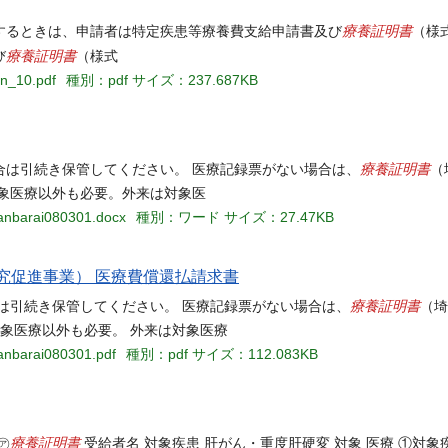
療養証明書
するときは、申請者は特定疾患等療養費支給申請書及び
（様
療養証明書
び
（様式
an_10.pdf
種別：pdf
サイズ：237.687KB
療養証明書
合は引続き保管してください。 医療記録票がない場合は、
（
象医療以外も必要。外来は対象医
kanbarai080301.docx
種別：ワード
サイズ：27.47KB
究促進事業） 医療費償還払請求書
療養証明書
は引続き保管してください。 医療記録票がない場合は、
（埼
対象医療以外も必要。 外来は対象医療
kanbarai080301.pdf
種別：pdf
サイズ：112.083KB
療養証明書
㋐
受給者名 対象疾患 肝がん・重度肝硬変 対象 医療 ①対象