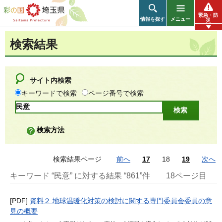
彩の国 埼玉県
緊急・防
情報を探す
メニュー
災
検索結果
サイト内検索
キーワードで検索
ページ番号で検索
検索方法
検索結果ページ
前へ
17
18
19
次へ
キーワード “民意” に対する結果 “861”件
18ページ目
[PDF]
資料２ 地球温暖化対策の検討に関する専門委員会委員の意
見の概要