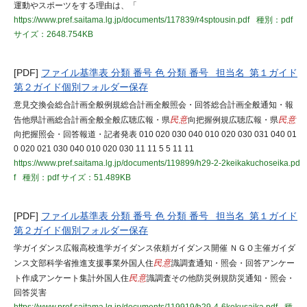
運動やスポーツをする理由は、「
https://www.pref.saitama.lg.jp/documents/117839/r4sptousin.pdf
種別：pdf
サイズ：2648.754KB
[PDF]
ファイル基準表 分類 番号 色 分類 番号 担当名 第１ガイド
第２ガイド個別フォルダー保存
意見交換会総合計画全般例規総合計画全般照会・回答総合計画全般通知・報
告他県計画総合計画全般全般広聴広報・県
民意
向把握例規広聴広報・県
民意
向把握照会・回答報道・記者発表 010 020 030 040 010 020 030 031 040 01
0 020 021 030 040 010 020 030 11 11 5 5 11 11
https://www.pref.saitama.lg.jp/documents/119899/h29-2-2keikakuchoseika.pd
f
種別：pdf
サイズ：51.489KB
[PDF]
ファイル基準表 分類 番号 色 分類 番号 担当名 第１ガイド
第２ガイド個別フォルダー保存
学ガイダンス広報高校進学ガイダンス依頼ガイダンス開催 ＮＧＯ主催ガイダ
ンス文部科学省推進支援事業外国人住
民意
識調査通知・照会・回答アンケー
ト作成アンケート集計外国人住
民意
識調査その他防災例規防災通知・照会・
回答災害