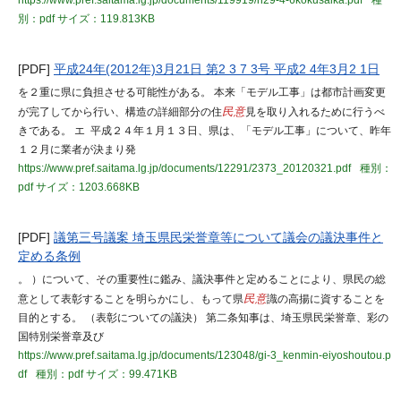
https://www.pref.saitama.lg.jp/documents/119919/h29-4-6kokusaika.pdf
種
別：pdf
サイズ：119.813KB
[PDF]
平成24年(2012年)3月21日 第2 3 7 3号 平成2 4年3月2 1日
を２重に県に負担させる可能性がある。 本来「モデル工事」は都市計画変更
が完了してから行い、構造の詳細部分の住
民意
見を取り入れるために行うべ
きである。 エ 平成２４年１月１３日、県は、「モデル工事」について、昨年
１２月に業者が決まり発
https://www.pref.saitama.lg.jp/documents/12291/2373_20120321.pdf
種別：
pdf
サイズ：1203.668KB
[PDF]
議第三号議案 埼玉県民栄誉章等について議会の議決事件と
定める条例
。 ）について、その重要性に鑑み、議決事件と定めることにより、県民の総
意として表彰することを明らかにし、もって県
民意
識の高揚に資することを
目的とする。 （表彰についての議決） 第二条知事は、埼玉県民栄誉章、彩の
国特別栄誉章及び
https://www.pref.saitama.lg.jp/documents/123048/gi-3_kenmin-eiyoshoutou.p
df
種別：pdf
サイズ：99.471KB