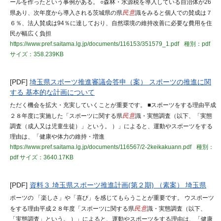
ールを作ったという事例がある。 ○森林・水源税を導入している自治体が26
県あり、次年度から導入される茨城県の県
民意
識をみると個人での賛成は７
６％、法人賛成は94％に達しており、自然環境の維持改善に必要な費用を住
民が幅広く負担
https://www.pref.saitama.lg.jp/documents/116153/351579_1.pdf
種別：pdf
サイズ：358.239KB
[PDF]
埼玉県スポーツ推進審議会答申（案） スポーツの推進に関
する 基本的な計画について
ただく機会を拡大・充実していくことが重要です。 ■スポーツをする理由平成
２８年度に実施した「スポーツに関する県
民意
識・実態調査（以下、「実態
調査（成人又は児童生徒）」という。 ）」によると、運動やスポーツをする
理由は、「健康や体力の維持・増進
https://www.pref.saitama.lg.jp/documents/116567/2-2keikakuann.pdf
種別：
pdf
サイズ：3640.17KB
[PDF]
資料３ 埼玉県スポーツ推進計画(第２期) （素案） 埼玉県
ポーツの 「楽しさ」や「喜び」を感じてもらうことが重要です。 ウスポーツ
をする理由平成２８年度「スポーツに関する県
民意
識・実態調査（以下、
「実態調査」という。 ）」によると、運動やスポーツをする理由は、「健康