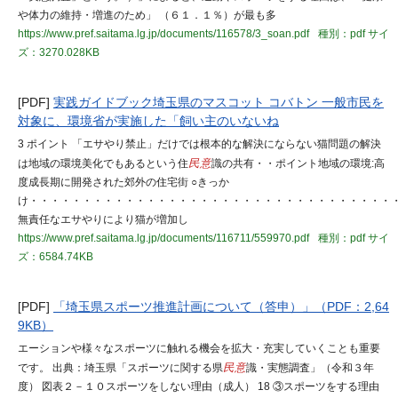
や体力の維持・増進のため」 （６１．１％）が最も多
https://www.pref.saitama.lg.jp/documents/116578/3_soan.pdf
種別：pdf
サイ
ズ：3270.028KB
[PDF]
実践ガイドブック埼玉県のマスコット コバトン 一般市民を
対象に、環境省が実施した「飼い主のいないね
3 ポイント 「エサやり禁止」だけでは根本的な解決にならない猫問題の解決
は地域の環境美化でもあるという住
民意
識の共有・・ポイント地域の環境:高
度成長期に開発された郊外の住宅街 ○きっか
け・・・・・・・・・・・・・・・・・・・・・・・・・・・・・・・・・・
無責任なエサやりにより猫が増加し
https://www.pref.saitama.lg.jp/documents/116711/559970.pdf
種別：pdf
サイ
ズ：6584.74KB
[PDF]
「埼玉県スポーツ推進計画について（答申）」（PDF：2,64
9KB）
エーションや様々なスポーツに触れる機会を拡大・充実していくことも重要
です。 出典：埼玉県「スポーツに関する県
民意
識・実態調査」（令和３年
度） 図表２－１０スポーツをしない理由（成人） 18 ③スポーツをする理由