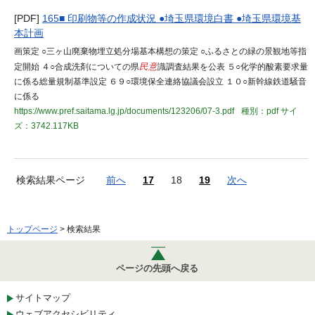
[PDF]
165■ 印刷物等の作成状況 ●埼玉県環境白書 ●埼玉県環境基
本計画
画策定 ○三ヶ山廃棄物埋立処分場基本構想の策定 ○ふるさとの緑の景観地等指
定開始 ４○合成洗剤についての県
民意
識調査結果を公表 ５○化学的酸素要求量
に係る総量規制基準設定 ６９○環境保全連絡協議会設立 １０○新幹線鉄道騒音
に係る
https://www.pref.saitama.lg.jp/documents/123206/07-3.pdf
種別：pdf
サイ
ズ：3742.117KB
検索結果ページ
前へ
17
18
19
次へ
トップページ
> 検索結果
ページの先頭へ戻る
サイトマップ
ウェブアクセシビリティ