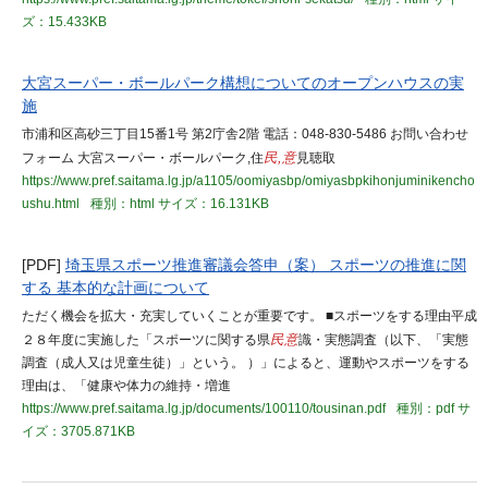
ズ：15.433KB
大宮スーパー・ボールパーク構想についてのオープンハウスの実
施
市浦和区高砂三丁目15番1号 第2庁舎2階 電話：048-830-5486 お問い合わせ
フォーム 大宮スーパー・ボールパーク,住
民,意
見聴取
https://www.pref.saitama.lg.jp/a1105/oomiyasbp/omiyasbpkihonjuminikencho
ushu.html
種別：html
サイズ：16.131KB
[PDF]
埼玉県スポーツ推進審議会答申（案） スポーツの推進に関
する 基本的な計画について
ただく機会を拡大・充実していくことが重要です。 ■スポーツをする理由平成
２８年度に実施した「スポーツに関する県
民意
識・実態調査（以下、「実態
調査（成人又は児童生徒）」という。 ）」によると、運動やスポーツをする
理由は、「健康や体力の維持・増進
https://www.pref.saitama.lg.jp/documents/100110/tousinan.pdf
種別：pdf
サ
イズ：3705.871KB