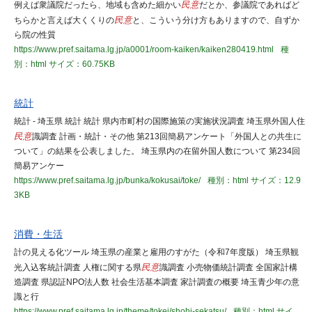
例えば衆議院だったら、地域も含めた細かい
民意
だとか、参議院であればど
ちらかと言えば大くくりの
民意
と、こういう分け方もありますので、自ずか
ら院の性質
https://www.pref.saitama.lg.jp/a0001/room-kaiken/kaiken280419.html
種
別：html
サイズ：60.75KB
統計
統計 - 埼玉県 統計 統計 県内市町村の国際施策の実施状況調査 埼玉県外国人住
民意
識調査 計画・統計・その他 第213回簡易アンケート「外国人との共生に
ついて」の結果を公表しました。 埼玉県内の在留外国人数について 第234回
簡易アンケー
https://www.pref.saitama.lg.jp/bunka/kokusai/toke/
種別：html
サイズ：12.9
3KB
消費・生活
計の見える化ツール 埼玉県の産業と雇用のすがた（令和7年度版） 埼玉県観
光入込客統計調査 人権に関する県
民意
識調査 小売物価統計調査 全国家計構
造調査 県認証NPO法人数 社会生活基本調査 家計調査の概要 埼玉青少年の意
識と行
https://www.pref.saitama.lg.jp/theme/tokei/shohi-sekatsu/
種別：html
サイ