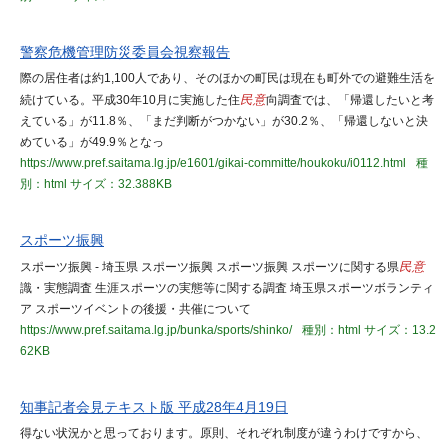
警察危機管理防災委員会視察報告
際の居住者は約1,100人であり、そのほかの町民は現在も町外での避難生活を
続けている。平成30年10月に実施した住
民意
向調査では、「帰還したいと考
えている」が11.8％、「まだ判断がつかない」が30.2％、「帰還しないと決
めている」が49.9％となっ
https://www.pref.saitama.lg.jp/e1601/gikai-committe/houkoku/i0112.html
種
別：html
サイズ：32.388KB
スポーツ振興
スポーツ振興 - 埼玉県 スポーツ振興 スポーツ振興 スポーツに関する県
民意
識・実態調査 生涯スポーツの実態等に関する調査 埼玉県スポーツボランティ
ア スポーツイベントの後援・共催について
https://www.pref.saitama.lg.jp/bunka/sports/shinko/
種別：html
サイズ：13.2
62KB
知事記者会見テキスト版 平成28年4月19日
得ない状況かと思っております。原則、それぞれ制度が違うわけですから、