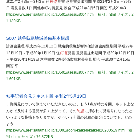
成21年2月3日～3月3日 住
民意
見書 意見書提出期間 平成21年2月3日～3月3
日 意見書数 1件 関係市町村長意見 照会 平成21年3月5日 回答 平成21年3
https://www.pref.saitama.lg.jp/a0501/asesu/s004.html
種別：html
サイズ：2
1.189KB
S007 越谷荻島地域整備基本構想
計画書受理 平成29年12月12日 戦略的環境影響評価計画書縦覧期間 平成29年
12月19日～平成30年1月19日 住
民意
見書 意見書提出期間 平成29年12月19日
～平成30年1月19日 意見書数 2件 関係市町村長意見 照会 平成30年2月15日
回答 平
https://www.pref.saitama.lg.jp/a0501/asesu/s007.html
種別：html
サイズ：2
1.601KB
知事記者会見テキスト版 令和2年5月19日
、御所見について教えていただきたいのと。もう1点が特に今回、ネット上な
んかで反対する意見が多く上がって、その
民意
に押されて見送りになったと
いうような指摘もありますが、そういう今回の経緯の部分についても、どの
よう
https://www.pref.saitama.lg.jp/a0001/room-kaiken/kaiken20200519.html
種
別：html
サイズ：76.872KB