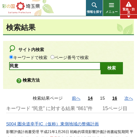
彩の国 埼玉県
緊急・防
情報を探す
メニュー
災
検索結果
サイト内検索
キーワードで検索
ページ番号で検索
検索方法
検索結果ページ
前へ
14
15
16
次へ
キーワード “民意” に対する結果 “861”件
15ページ目
S004 圏央道幸手IC（仮称）東側地域の整備計画
影響評価計画書受理 平成21年1月26日 戦略的環境影響評価計画書縦覧期間 平