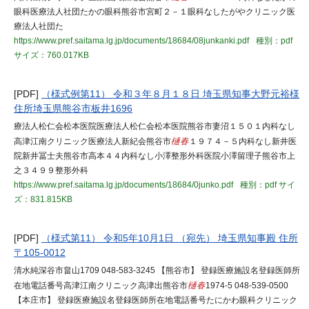
眼科医療法人社団たかの眼科熊谷市宮町２－１眼科なしたがやクリニック医
療法人社団た
https://www.pref.saitama.lg.jp/documents/18684/08junkanki.pdf
種別：pdf
サイズ：760.017KB
[PDF]
（様式例第11） 令和３年８月１８日 埼玉県知事大野元裕様
住所埼玉県熊谷市板井1696
療法人松仁会松本医院医療法人松仁会松本医院熊谷市妻沼１５０１内科なし
高津江南クリニック医療法人新紀会熊谷市
樋春
１９７４－５内科なし新井医
院新井冨士夫熊谷市高本４４内科なし小澤整形外科医院小澤留理子熊谷市上
之３４９９整形外科
https://www.pref.saitama.lg.jp/documents/18684/0junko.pdf
種別：pdf
サイ
ズ：831.815KB
[PDF]
（様式第11） 令和5年10月1日 （宛先） 埼玉県知事殿 住所
〒105-0012
清水純深谷市畠山1709 048-583-3245 【熊谷市】 登録医療施設名登録医師所
在地電話番号高津江南クリニック高津出熊谷市
樋春
1974-5 048-539-0500
【本庄市】 登録医療施設名登録医師所在地電話番号たにかわ眼科クリニック