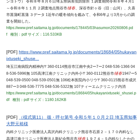
ンヨトウ） 令和８年８月６日埼玉県病害虫防除所 １調査期間令和８年４月1
～令和８年１１月 ２調査地点熊谷市
樋春
、深谷市針ヶ谷（旧：山河）、久喜
市菖蒲町菖蒲 ３データ 1近年の暖冬傾向を鑑みて、令和6年より3月からの調
査を開始した。
https://www.pref.saitama.lg.jp/documents/178445/03hasumon20260806.pd
f
種別：pdf
サイズ：116.533KB
[PDF]
https://www.pref.saitama.lg.jp/documents/18684/05hukayan
ixtuseki_shuse...
埼玉江南病院内精神内〒360-0114熊谷市江南中央2ー7ー2 048-536-1366 04
8-536-5996無 105高津江南クリニック内外小〒360-0112熊谷市
樋春
1947ー5
048-539-0500 048-539-0501無 106松本医院内小リウ〒360-0115熊谷市成沢
887ー3 048-536-7775 048-536-5322無 107ティーエムクリニック内消
https://www.pref.saitama.lg.jp/documents/18684/05hukayanixtuseki_shusei.p
df
種別：pdf
サイズ：1180.162KB
[PDF]
（様式第11） 循・呼セ第号 令和５年１０月２日 埼玉県知事
大野元裕様
内科クリニック医療法人高沢内科クリニック熊谷市石原２－１７０内科なし
高津江南クリニック医療法人新紀会熊谷市
樋春
１９７４－５内科なしたかの