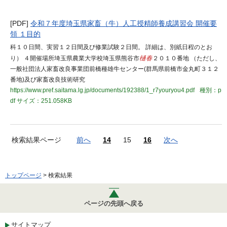
[PDF]
令和７年度埼玉県家畜（牛）人工授精師養成講習会 開催要
領 １目的
科１０日間、実習１２日間及び修業試験２日間。 詳細は、別紙日程のとお
り） ４開催場所埼玉県農業大学校埼玉県熊谷市
樋春
２０１０番地 （ただし、
一般社団法人家畜改良事業団前橋種雄牛センター(群馬県前橋市金丸町３１２
番地)及び家畜改良技術研究
https://www.pref.saitama.lg.jp/documents/192388/1_r7youryou4.pdf
種別：p
df
サイズ：251.058KB
検索結果ページ
前へ
14
15
16
次へ
トップページ
> 検索結果
ページの先頭へ戻る
サイトマップ