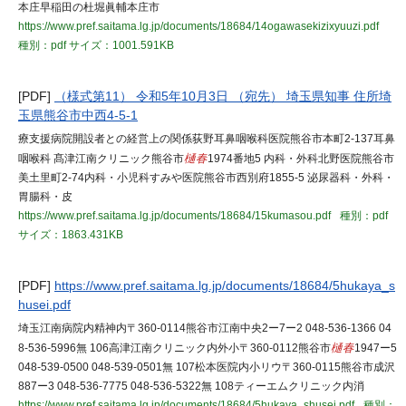
本庄早稲田の杜堀眞輔本庄市
https://www.pref.saitama.lg.jp/documents/18684/14ogawasekizixyuuzi.pdf
種別：pdf
サイズ：1001.591KB
[PDF]
（様式第11） 令和5年10月3日 （宛先） 埼玉県知事 住所埼
玉県熊谷市中西4-5-1
療支援病院開設者との経営上の関係荻野耳鼻咽喉科医院熊谷市本町2-137耳鼻
咽喉科 髙津江南クリニック熊谷市
樋春
1974番地5 内科・外科北野医院熊谷市
美土里町2-74内科・小児科すみや医院熊谷市西別府1855-5 泌尿器科・外科・
胃腸科・皮
https://www.pref.saitama.lg.jp/documents/18684/15kumasou.pdf
種別：pdf
サイズ：1863.431KB
[PDF]
https://www.pref.saitama.lg.jp/documents/18684/5hukaya_s
husei.pdf
埼玉江南病院内精神内〒360-0114熊谷市江南中央2ー7ー2 048-536-1366 04
8-536-5996無 106高津江南クリニック内外小〒360-0112熊谷市
樋春
1947ー5
048-539-0500 048-539-0501無 107松本医院内小リウ〒360-0115熊谷市成沢
887ー3 048-536-7775 048-536-5322無 108ティーエムクリニック内消
https://www.pref.saitama.lg.jp/documents/18684/5hukaya_shusei.pdf
種別：