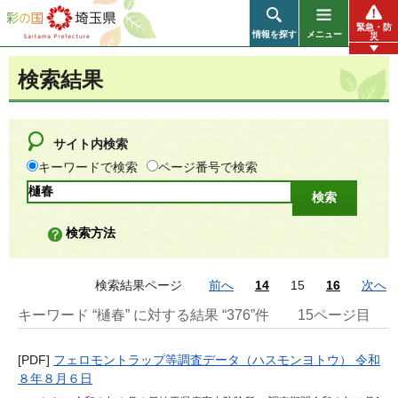
彩の国 埼玉県
緊急・防
情報を探す
メニュー
災
検索結果
サイト内検索
キーワードで検索
ページ番号で検索
検索方法
検索結果ページ
前へ
14
15
16
次へ
キーワード “樋春” に対する結果 “376”件
15ページ目
[PDF]
フェロモントラップ等調査データ（ハスモンヨトウ） 令和
８年８月６日