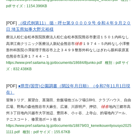
pdf
サイズ：1154.396KB
[PDF]
（様式例第11） 循・呼セ第９０００９号 令和４年９月２０
日 埼玉県知事大野元裕様
療法人松仁会松本医院医療法人松仁会松本医院熊谷市妻沼１５０１内科なし
高津江南クリニック医療法人新紀会熊谷市
樋春
１９７４－５内科なし小澤整
形外科医院小澤留理子熊谷市上之３４９９整形外科なしはぎわら眼科萩原直
也熊谷市玉井１７４４－１
https://www.pref.saitama.lg.jp/documents/18684/8junko.pdf
種別：pdf
サイ
ズ：832.438KB
[PDF]
●県営(国営)公園調書（開設年月日順）（令和7年11月1日現
在）
冒険トリデ、展望台、菖蒲田、炊飯場他ゴルフ場(18H)、クラブハウス、自由
広場、野鳥の森他熊谷市大麻生、広瀬、川原明戸、押切、
樋春
地内三郷市高
州３丁目地内川越市大字池辺、豊田本、小ヶ谷、上寺山、的場地内プール、
テニスコート、修景池ボート他 全
https://www.pref.saitama.lg.jp/documents/18879/03_keneikouentyousyo2025
1111.pdf
種別：pdf
サイズ：155.67KB