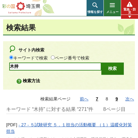
彩の国 埼玉県
緊急・防
情報を探す
メニュー
災
検索結果
サイト内検索
キーワードで検索
ページ番号で検索
検索方法
検索結果ページ
前へ
7
8
9
次へ
キーワード “木持” に対する結果 “271”件
8ページ目
[PDF]
- 27 - ５試験研究 ５．１担当の活動概要 （１）温暖化対策
担当