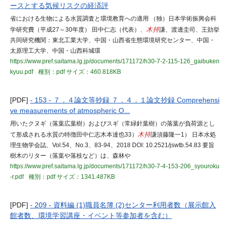
ースとする気候リスクの経済評
省における生物による水質調査と環境教育への適用 （独）日本学術振興会科
学研究費（平成27～30年度） 田中仁志（代表）、
木持
謙、渡邊圭司、王効挙
共同研究機関：東北工業大学、中国・山西省生態環境研究センター、中国・
太原理工大学、中国・山西科城環
https://www.pref.saitama.lg.jp/documents/171172/h30-7-2-115-126_gaibuken
kyuu.pdf
種別：pdf
サイズ：460.818KB
[PDF]
- 153 - ７．４論文等抄録 ７．４．１論文抄録 Comprehensi
ve measurements of atmospheric O...
用いたクヌギ（落葉広葉樹）およびスギ（常緑針葉樹）の落葉が負荷源とし
て形成される水質の特徴田中仁志木本達也33）
木持
謙須藤隆一1） 日本水処
理生物学会誌、Vol.54、No.3、83-94、2018 DOI: 10.2521/jswtb.54.83 要旨
樹木のリター（落葉や落枝など）は、森林や
https://www.pref.saitama.lg.jp/documents/171172/h30-7-4-153-206_syouroku
-r.pdf
種別：pdf
サイズ：1341.487KB
[PDF]
- 209 - 資料編 (1)職員名簿 (2)センター利用者数（展示館入
館者数、環境学習講座・イベント等参加者を含む）