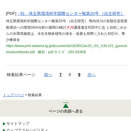
[PDF]
- 91 - 埼玉県環境科学国際センター報第20号 ［自主研究］
埼玉県環境科学国際センター報第20号 ［自主研究］ 県内河川の魚類生息密度
推測法への環境DNA分析の適用の検討
木持
謙渡邊圭司田中仁志 １目的これか
らの水環境施策は、水生生物多様性の保全・改善も視野に入れた対応や、希
少種保全
https://www.pref.saitama.lg.jp/documents/182852/ar20_r01_h30-r01_gyoruis
eisokumitsudo.pdf
種別：pdf
サイズ：265.003KB
検索結果ページ
前へ
7
8
9
次へ
トップページ
> 検索結果
ページの先頭へ戻る
サイトマップ
ウェブアクセシビリティ