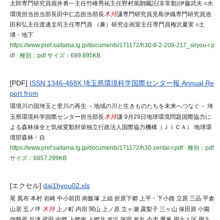
太郎専門研究員堀井勇一主任竹峰秀祐主任野村篤朗嘱託(非常勤)伊藤武夫 ○水
環境担当担当部長田中仁志担当部長
木持
謙専門研究員見島伊織専門研究員池
田和弘主任渡邊圭司主任専門員 （兼）研究企画室主任専門員梅沢夏実 ○土
壌・地下
https://www.pref.saitama.lg.jp/documents/171172/h30-8-2-209-217_siryou-r.p
df
種別：pdf
サイズ：689.895KB
[PDF]
ISSN 1346-468X 埼玉県環境科学国際センター報 Annual Re
port from
環境川の国埼玉と里川の再生 －地域の川と生きものたちを未来へつなぐ－ 埼
玉県環境科学国際センター担当部長
木持
謙 9月29日地球環境問題国際協力に
よる森林保全と気候変動対策独立行政法人国際協力機構（ＪＩＣＡ） 地球環
境部森林・自
https://www.pref.saitama.lg.jp/documents/171172/h30-zentai-r.pdf
種別：pdf
サイズ：6857.299KB
[エクセル]
dai1hyou02.xls
尾 風布 本村 岩崎 中小前田 南飯塚 上組 折原下郷 上平・下小路 立原 三品 平倉
山居 五ノ坪
木持
上ノ町 内宿 関山 上ノ原 立ヶ瀬 露梨子 三ヶ山 保田原 小園
伊勢原 谷津 蔵田 中郷 上郷南 上郷北 赤浜 塚田 牟礼 今市 鷹巣 用土１区 用土