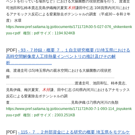
ベントを行っている場所など）における大腸菌数の現状把握を行う。 渡邊圭
司池田和弘柿本貴志見島伊織梅沢夏実
木持
謙田中仁志 108頁県内河川におけ
るアナモックス反応による窒素除去ポテンシャルの調査 （平成30～令和２年
度） 水環
https://www.pref.saitama.lg.jp/documents/171172/h30-5-027-076_shikenkenk
yuu-r.pdf
種別：pdf
サイズ：1194.924KB
[PDF]
- 93 - ７抄録・概要 ７．１自主研究概要 (1)埼玉県における
高時空間解像度人工排熱量インベントリの推計及びその解
析………………………...
織、渡邊圭司 (15)埼玉県内の親水空間における大腸菌数の現状把
握……………………………………………………………………………
…………………………………………………渡邊圭司、池田和弘、柿本貴志、
見島伊織、梅沢夏実、
木持
謙、田中仁志 (16)県内河川におけるアナモックス
反応による窒素除去ポテンシャルの調
査……………………………………………見島伊織 (17)県内河川の魚類
https://www.pref.saitama.lg.jp/documents/171172/h30-7-1-093-114_jisyukenk
yuu-r.pdf
種別：pdf
サイズ：2303.251KB
[PDF]
- 115 - ７．２外部資金による研究の概要 埼玉県をモデルケ