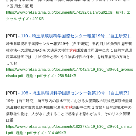
２区 用土３区 用
https://www.pref.saitama.lg.jp/documents/174192/dai1hyou02.xls
種別：エ
クセル
サイズ：491KB
[PDF]
- 110 - 埼玉県環境科学国際センター報第19号 ［自主研究］
埼玉県環境科学国際センター報第19号 ［自主研究］ 県内河川の魚類生息密度
推測法への環境DNA分析の適用の検討
木持
謙渡邊圭司田中仁志 １目的本県環
境基本計画では「川の保全と再生や生物多様性の保全」を施策展開の方向と
してお
https://www.pref.saitama.lg.jp/documents/177042/ar19_h30_h30-r01_gyoruis
eisoku.pdf
種別：pdf
サイズ：258.544KB
[PDF]
- 108 - 埼玉県環境科学国際センター報第19号 ［自主研究］
19号 ［自主研究］ 埼玉県内の親水空間における大腸菌数の現状把握渡邊圭司
池田和弘柿本貴志見島伊織梅沢夏実
木持
謙田中仁志 １背景と目的環境水中の
病原微生物は、人が水に接することで感染する恐れがあり、そのリスク管理
は重
https://www.pref.saitama.lg.jp/documents/182377/ar19_h30_h29-r01_shinsu
i.pdf
種別：pdf
サイズ：314.469KB