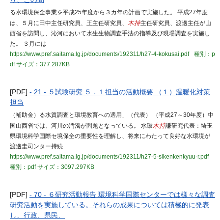
る水環境保全事業を平成25年度から３カ年の計画で実施した。 平成27年度
は、５月に田中主任研究員、王主任研究員、
木持
主任研究員、渡邊主任が山
西省を訪問し、沁河において水生生物調査手法の指導及び現場調査を実施し
た。 ３月には
https://www.pref.saitama.lg.jp/documents/192311/h27-4-kokusai.pdf
種別：p
df
サイズ：377.287KB
[PDF]
- 21 - ５試験研究 ５．１担当の活動概要 （１）温暖化対策
担当
（補助金）る水質調査と環境教育への適用」（代表） （平成27～30年度）中
国山西省では、河川の汚濁が問題となっている。 水環
木持
謙研究代表：埼玉
県環境科学国際セ境保全の重要性を理解し、将来にわたって良好な水環境が
渡邊圭司ンター持続
https://www.pref.saitama.lg.jp/documents/192311/h27-5-sikenkenkyuu-r.pdf
種別：pdf
サイズ：3097.297KB
[PDF]
- 70 - ６研究活動報告 環境科学国際センターでは様々な調査
研究活動を実施している。それらの成果については積極的に発表
し、行政、県民、