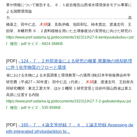
果や情報について報告する。 ６．１総合報告山西省水環境保全モデル事業に
よる国際環境協
力………………………………………………………………………… …………高
橋基之、田中仁志、
木持
謙、見島伊織、池田和弘、柿本貴志、渡邊圭司、王
効挙、木幡邦男 ６．２資料植物を用いた土壌修復法の実用化に向けた研究の
https://www.pref.saitama.lg.jp/documents/192311/h27-6-kenkyuukatudou-r.pd
f
種別：pdf
サイズ：6824.368KB
[PDF]
- 124 - ７．２外部資金による研究の概要 廃棄物の焼却処理
に伴う化学物質のフローと環境
省における生物による水質調査と環境教育への適用 (独)日本学術振興会科学
研究費（平成27～30年度） 田中仁志（代表）、
木持
謙、渡邊圭司、王効挙共
同研究機関：東北工業大学、ほか２機関 １研究背景と目的中国山西省は黄土
高原に位置する内陸
https://www.pref.saitama.lg.jp/documents/192311/h27-7-2-gaibukenkyuu.pd
f
種別：pdf
サイズ：535.959KB
[PDF]
- 165 - ７．４論文等抄録 ７．４．１論文抄録 Assessing de
pth-integrated phytoplankton bi...