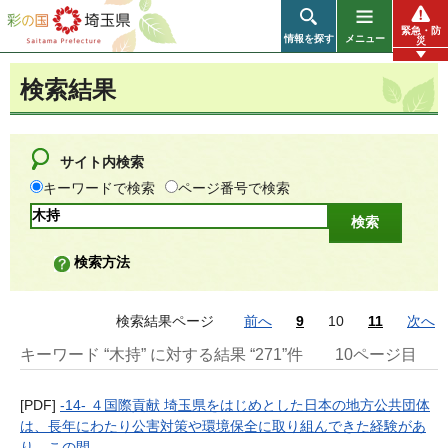
彩の国 埼玉県
緊急・防
情報を探す
メニュー
災
検索結果
サイト内検索
キーワードで検索
ページ番号で検索
検索方法
検索結果ページ
前へ
9
10
11
次へ
キーワード “木持” に対する結果 “271”件
10ページ目
[PDF]
-14- ４国際貢献 埼玉県をはじめとした日本の地方公共団体
は、長年にわたり公害対策や環境保全に取り組んできた経験があ
り、この間