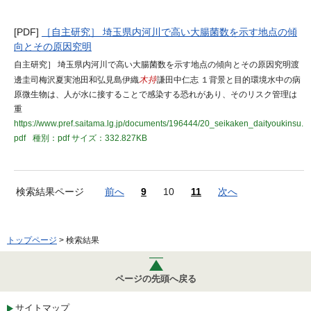
[PDF]
［自主研究］ 埼玉県内河川で高い大腸菌数を示す地点の傾
向とその原因究明
自主研究］ 埼玉県内河川で高い大腸菌数を示す地点の傾向とその原因究明渡
邊圭司梅沢夏実池田和弘見島伊織
木持
謙田中仁志 １背景と目的環境水中の病
原微生物は、人が水に接することで感染する恐れがあり、そのリスク管理は
重
https://www.pref.saitama.lg.jp/documents/196444/20_seikaken_daityoukinsu.
pdf
種別：pdf
サイズ：332.827KB
検索結果ページ
前へ
9
10
11
次へ
トップページ
> 検索結果
ページの先頭へ戻る
サイトマップ