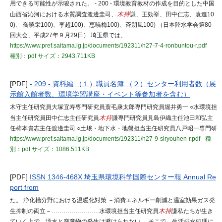
用できる可能性が示唆された。 - 200 - 環境教育教材の作成を目的とした中国
山西省沁河における水質調査渡邊圭司、
木持
謙、王効挙、田中仁志、袁進10
0)、 喬暁栄100)、李超100)、恵暁梅100)、斉朔風100) （日本陸水学会第80
回大会、平成27年９月29日） 埼玉県では、
https://www.pref.saitama.lg.jp/documents/192311/h27-7-4-ronbuntou-r.pdf
種別：pdf
サイズ：2943.711KB
[PDF]
- 209 - 資料編 （１）職員名簿 （２）センター利用者数（展
示館入館者数、環境学習講座・イベント等参加者を含む）
木守主任研究員大塚宜寿専門研究員蓑毛康太郎専門研究員堀井勇一 ○水環境担
当主任研究員田中仁志主任研究員
木持
謙専門研究員見島伊織主任池田和弘主
任柿本貴志主任渡邊圭司 ○土壌・地下水・地盤担当主任研究員八戸昭一専門研
https://www.pref.saitama.lg.jp/documents/192311/h27-9-siryouhen-r.pdf
種
別：pdf
サイズ：1086.511KB
[PDF]
ISSN 1346-468X 埼玉県環境科学国際センター報 Annual Re
port from
た。 浄化槽分野における温暖化対策 －消費エネルギー削減と温室効果ガス発
生抑制の両立－……………………水環境担当主任研究員
木持
謙私たちが生き
ていく上で、汚水と廃棄物の発生は避けられない。 そこで、生活排水処理に