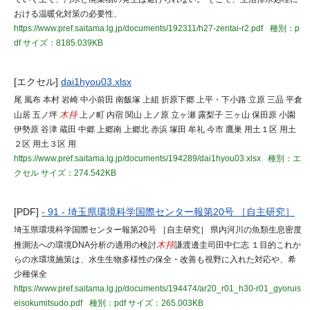
おける温暖化対策の必要性、
https://www.pref.saitama.lg.jp/documents/192311/h27-zentai-r2.pdf
種別：p
df
サイズ：8185.039KB
[エクセル]
dai1hyou03.xlsx
尾 風布 本村 岩崎 中小前田 南飯塚 上組 折原下郷 上平・下小路 立原 三品 平倉
山居 五ノ坪
木持
上ノ町 内宿 関山 上ノ原 立ヶ瀬 露梨子 三ヶ山 保田原 小園
伊勢原 谷津 蔵田 中郷 上郷南 上郷北 赤浜 塚田 牟礼 今市 鷹巣 用土１区 用土
２区 用土３区 用
https://www.pref.saitama.lg.jp/documents/194289/dai1hyou03.xlsx
種別：エ
クセル
サイズ：274.542KB
[PDF]
- 91 - 埼玉県環境科学国際センター報第20号 ［自主研究］
埼玉県環境科学国際センター報第20号 ［自主研究］ 県内河川の魚類生息密度
推測法への環境DNA分析の適用の検討
木持
謙渡邊圭司田中仁志 １目的これか
らの水環境施策は、水生生物多様性の保全・改善も視野に入れた対応や、希
少種保全
https://www.pref.saitama.lg.jp/documents/194474/ar20_r01_h30-r01_gyoruis
eisokumitsudo.pdf
種別：pdf
サイズ：265.003KB