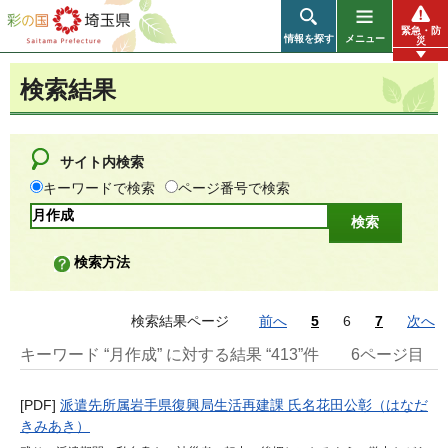
彩の国 埼玉県
緊急・防
情報を探す
メニュー
災
検索結果
サイト内検索
キーワードで検索
ページ番号で検索
検索方法
検索結果ページ
前へ
5
6
7
次へ
キーワード “月作成” に対する結果 “413”件
6ページ目
[PDF]
派遣先所属岩手県復興局生活再建課 氏名花田公彰（はなだ
きみあき）