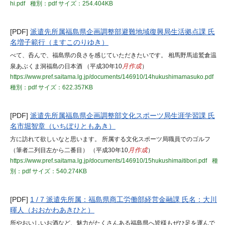
hi.pdf
種別：pdf
サイズ：254.404KB
[PDF]
派遣先所属福島県企画調整部避難地域復興局生活拠点課 氏
名増子範行（ますこのりゆき）
べて、呑んで、福島県の良さを感じていただきたいです。 相馬野馬追鷲倉温
泉あぶくま洞福島の日本酒 （平成30年10
月作成
）
https://www.pref.saitama.lg.jp/documents/146910/14hukushimamasuko.pdf
種別：pdf
サイズ：622.357KB
[PDF]
派遣先所属福島県企画調整部文化スポーツ局生涯学習課 氏
名市堀智章（いちぼりともあき）
方に訪れて欲しいなと思います。 所属する文化スポーツ局職員でのゴルフ
（筆者二列目左から二番目） （平成30年10
月作成
）
https://www.pref.saitama.lg.jp/documents/146910/15hukushimaitibori.pdf
種
別：pdf
サイズ：540.274KB
[PDF]
1 / 7 派遣先所属：福島県商工労働部経営金融課 氏名：大川
暉人（おおかわあきひと）
所やおいしいお酒など、魅力がたくさんある福島県へ皆様もぜひ足を運んで