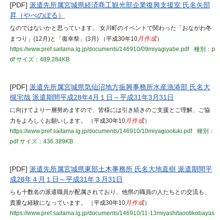
[PDF]
派遣先所属宮城県経済商工観光部企業復興支援室 氏名矢部
昇（やべのぼる）
なのではないかと思っています。 女川町のイベントで関わった「おながわ冬
まつり」(12月)と「復幸祭」(3月) （平成30年10
月作成
）
https://www.pref.saitama.lg.jp/documents/146910/09miyagiyabe.pdf
種別：p
df
サイズ：489.284KB
[PDF]
派遣先所属宮城県気仙沼地方振興事務所水産漁港部 氏名大
槻宅哉 派遣期間平成28年4月１日～平成31年3月31日
に向けてより一層努めますので、皆様には引き続きのご支援とご理解、ご協
力をよろしくお願いします。 （平成30年10
月作成
）
https://www.pref.saitama.lg.jp/documents/146910/10miyagiootuki.pdf
種別：
pdf
サイズ：436.389KB
[PDF]
派遣先所属宮城県東部土木事務所 氏名大地直樹 派遣期間平
成28年４月１日～平成31年３月31日
らも十数名の派遣職員が配属されており、他県の職員の人たちとの交流も、
貴重な経験になっています。 （平成30年10
月作成
）
https://www.pref.saitama.lg.jp/documents/146910/11-13miyashitaootikobayas