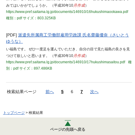
みてはいかがでしょうか。 （平成30年10
月作成
）
https://www.pref.saitama.lg.jp/documents/146910/16hukushimaookawa.pdf
種別：pdf
サイズ：803.325KB
[PDF]
派遣先所属商工労働部雇用労政課 氏名齋藤優奈（さいとう
ゆうな）
い福島です。 ぜひ一度足を運んでいただき、自分の目で見た福島の良さを見
つけて欲しいと思います。 （平成30年10
月作成
）
https://www.pref.saitama.lg.jp/documents/146910/17hukushimasaitou.pdf
種
別：pdf
サイズ：897.486KB
検索結果ページ
前へ
5
6
7
次へ
トップページ
> 検索結果
ページの先頭へ戻る