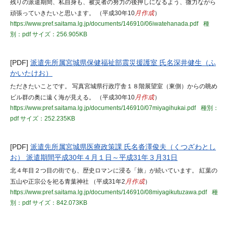
残りの派遣期間、私自身も、被災者の努力の後押しになるよう、微力ながら
頑張っていきたいと思います。 （平成30年10
月作成
）
https://www.pref.saitama.lg.jp/documents/146910/06iwatehanada.pdf
種
別：pdf
サイズ：256.905KB
[PDF]
派遣先所属宮城県保健福祉部震災援護室 氏名深井健生（ふ
かいたけお）
ただきたいことです。 写真宮城県行政庁舎１８階展望室（東側）からの眺め
ビル群の奥に遠く海が見える。 （平成30年10
月作成
）
https://www.pref.saitama.lg.jp/documents/146910/07miyagihukai.pdf
種別：
pdf
サイズ：252.235KB
[PDF]
派遣先所属宮城県医療政策課 氏名沓澤俊夫（くつざわとし
お） 派遣期間平成30年４月１日～平成31年３月31日
北４年目２つ目の街でも、歴史ロマンに浸る「旅」が続いています。 紅葉の
五山や正宗公を祀る青葉神社 （平成31年2
月作成
）
https://www.pref.saitama.lg.jp/documents/146910/08miyagikutuzawa.pdf
種
別：pdf
サイズ：842.073KB