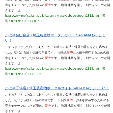
壷をモチーフにした抹茶味の
最中
です。 地図 地図を開く（別ウィンドウが開
きます） よ
https://www.pref.saitama.lg.jp/saitama-wassyoi/buy/support/2812.html
種
別：html
サイズ：14.89KB
かにや狭山台店 | 埼玉農産物ポータルサイト SAITAMAわっしょ
い！
。すっきりとした白こしあんにかにや独自の製法で抹茶の香りをとじ込めま
した。初代から続く伝統の羊羹です。 ☆茶娘
最中
…お茶を保存するための茶
壷をモチーフにした抹茶味の
最中
です。 地図 地図を開く（別ウィンドウが開
きます） よ
https://www.pref.saitama.lg.jp/saitama-wassyoi/buy/support/2813.html
種
別：html
サイズ：14.738KB
かにや工場店 | 埼玉農産物ポータルサイト SAITAMAわっしょい！
。すっきりとした白こしあんにかにや独自の製法で抹茶の香りをとじ込めま
した。初代から続く伝統の羊羹です。 ☆茶娘
最中
…お茶を保存するための茶
壷をモチーフにした抹茶味の
最中
です。 地図 地図を開く（別ウィンドウが開
きます） よ