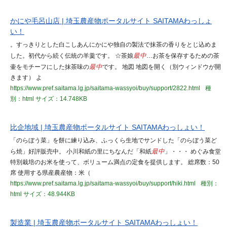
かにや毛呂山店 | 埼玉農産物ポータルサイト SAITAMAわっしょ
い！
。すっきりとした白こしあんにかにや独自の製法で抹茶の香りをとじ込めま
した。初代から続く伝統の羊羹です。 ☆茶娘
最中
…お茶を保存するための茶
壷をモチーフにした抹茶味の
最中
です。 地図 地図を開く（別ウィンドウが開
きます） よ
https://www.pref.saitama.lg.jp/saitama-wassyoi/buy/support/2822.html
種
別：html
サイズ：14.748KB
比企地域 | 埼玉農産物ポータルサイト SAITAMAわっしょい！
「のらぼう菜」を餅に練り込み、ふっくら生地でサンドした「のらぼう菜ど
ら焼」好評販売中。 小川和紙の里にちなんだ「和紙
最中
」・・・ めぐみ食堂
特別栽培のお米を使って、ボリューム満点の定食を提供します。 総席数：50
席 使用する県産農産物：米（
https://www.pref.saitama.lg.jp/saitama-wassyoi/buy/support/hiki.html
種別：
html
サイズ：48.944KB
製造業 | 埼玉農産物ポータルサイト SAITAMAわっしょい！