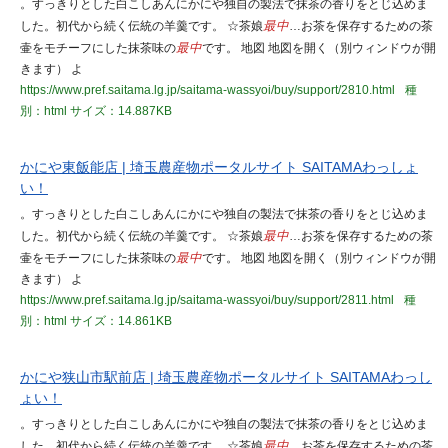
。すっきりとした白こしあんにかにや独自の製法で抹茶の香りをとじ込めま
した。初代から続く伝統の羊羹です。 ☆茶娘
最中
…お茶を保存するための茶
壷をモチーフにした抹茶味の
最中
です。 地図 地図を開く（別ウィンドウが開
きます） よ
https://www.pref.saitama.lg.jp/saitama-wassyoi/buy/support/2810.html
種
別：html
サイズ：14.887KB
かにや東飯能店 | 埼玉農産物ポータルサイト SAITAMAわっしょ
い！
。すっきりとした白こしあんにかにや独自の製法で抹茶の香りをとじ込めま
した。初代から続く伝統の羊羹です。 ☆茶娘
最中
…お茶を保存するための茶
壷をモチーフにした抹茶味の
最中
です。 地図 地図を開く（別ウィンドウが開
きます） よ
https://www.pref.saitama.lg.jp/saitama-wassyoi/buy/support/2811.html
種
別：html
サイズ：14.861KB
かにや狭山市駅前店 | 埼玉農産物ポータルサイト SAITAMAわっし
ょい！
。すっきりとした白こしあんにかにや独自の製法で抹茶の香りをとじ込めま
した。初代から続く伝統の羊羹です。 ☆茶娘
最中
…お茶を保存するための茶