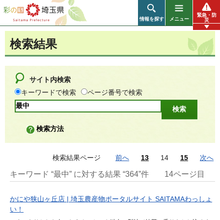
彩の国 埼玉県
緊急・防
情報を探す
メニュー
災
検索結果
サイト内検索
キーワードで検索
ページ番号で検索
検索方法
検索結果ページ
前へ
13
14
15
次へ
キーワード “最中” に対する結果 “364”件
14ページ目
かにや狭山ヶ丘店 | 埼玉農産物ポータルサイト SAITAMAわっしょ
い！