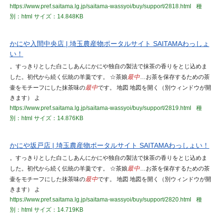
https://www.pref.saitama.lg.jp/saitama-wassyoi/buy/support/2818.html
種
別：html
サイズ：14.848KB
かにや入間中央店 | 埼玉農産物ポータルサイト SAITAMAわっしょ
い！
。すっきりとした白こしあんにかにや独自の製法で抹茶の香りをとじ込めま
した。初代から続く伝統の羊羹です。 ☆茶娘
最中
…お茶を保存するための茶
壷をモチーフにした抹茶味の
最中
です。 地図 地図を開く（別ウィンドウが開
きます） よ
https://www.pref.saitama.lg.jp/saitama-wassyoi/buy/support/2819.html
種
別：html
サイズ：14.876KB
かにや坂戸店 | 埼玉農産物ポータルサイト SAITAMAわっしょい！
。すっきりとした白こしあんにかにや独自の製法で抹茶の香りをとじ込めま
した。初代から続く伝統の羊羹です。 ☆茶娘
最中
…お茶を保存するための茶
壷をモチーフにした抹茶味の
最中
です。 地図 地図を開く（別ウィンドウが開
きます） よ
https://www.pref.saitama.lg.jp/saitama-wassyoi/buy/support/2820.html
種
別：html
サイズ：14.719KB