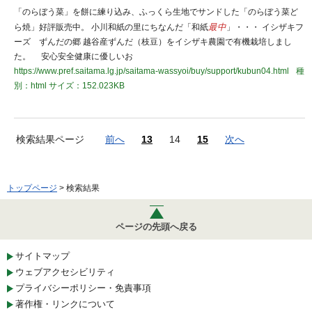
「のらぼう菜」を餅に練り込み、ふっくら生地でサンドした「のらぼう菜ど
ら焼」好評販売中。 小川和紙の里にちなんだ「和紙
最中
」・・・ イシザキフ
ーズ ずんだの郷 越谷産ずんだ（枝豆）をイシザキ農園で有機栽培しまし
た。 安心安全健康に優しいお
https://www.pref.saitama.lg.jp/saitama-wassyoi/buy/support/kubun04.html
種
別：html
サイズ：152.023KB
検索結果ページ
前へ
13
14
15
次へ
トップページ
> 検索結果
ページの先頭へ戻る
サイトマップ
ウェブアクセシビリティ
プライバシーポリシー・免責事項
著作権・リンクについて