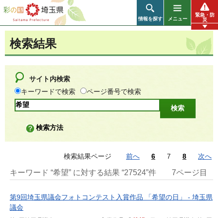
彩の国 埼玉県
緊急・防
情報を探す
メニュー
災
検索結果
サイト内検索
キーワードで検索
ページ番号で検索
検索方法
検索結果ページ
前へ
6
7
8
次へ
キーワード “希望” に対する結果 “27524”件
7ページ目
第9回埼玉県議会フォトコンテスト入賞作品 「希望の日」 - 埼玉県
議会