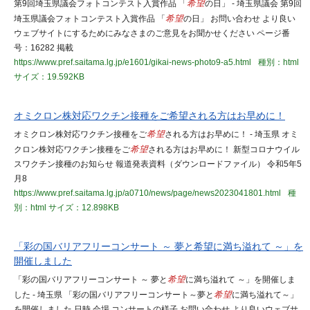
第9回埼玉県議会フォトコンテスト入賞作品 「
希望
の日」 - 埼玉県議会 第9回
埼玉県議会フォトコンテスト入賞作品 「
希望
の日」 お問い合わせ より良い
ウェブサイトにするためにみなさまのご意見をお聞かせください ページ番
号：16282 掲載
https://www.pref.saitama.lg.jp/e1601/gikai-news-photo9-a5.html
種別：html
サイズ：19.592KB
オミクロン株対応ワクチン接種をご希望される方はお早めに！
オミクロン株対応ワクチン接種をご
希望
される方はお早めに！ - 埼玉県 オミ
クロン株対応ワクチン接種をご
希望
される方はお早めに！ 新型コロナウイル
スワクチン接種のお知らせ 報道発表資料（ダウンロードファイル） 令和5年5
月8
https://www.pref.saitama.lg.jp/a0710/news/page/news2023041801.html
種
別：html
サイズ：12.898KB
「彩の国バリアフリーコンサート ～ 夢と希望に満ち溢れて ～」を
開催しました
「彩の国バリアフリーコンサート ～ 夢と
希望
に満ち溢れて ～」を開催しま
した - 埼玉県 「彩の国バリアフリーコンサート～夢と
希望
に満ち溢れて～」
を開催しました 日時 会場 コンサートの様子 お問い合わせ より良いウェブサ