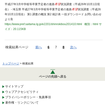
平成27年3月中学校等卒業予定者の進路
希望
状況調査（平成26年10月1日現
在） - 埼玉県 平成27年3月中学校等卒業予定者の進路
希望
状況調査（平成26
年10月1日現在） 第1 調査の概況 第2 統計表 一括ダウンロード お問い合わせ
より良
https://www.pref.saitama.lg.jp/e2201/shinrokibou201410.html
種別：html
サ
イズ：20.115KB
検索結果ページ
前へ
6
7
8
次へ
トップページ
> 検索結果
ページの先頭へ戻る
サイトマップ
ウェブアクセシビリティ
プライバシーポリシー・免責事項
著作権・リンクについて