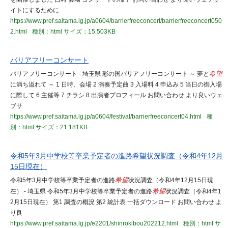
イトにするために
https://www.pref.saitama.lg.jp/a0604/barrierfreeconcert/barrierfreeconcert050
2.html
種別：html
サイズ：15.503KB
バリアフリーコンサート
バリアフリーコンサート - 埼玉県 彩の国バリアフリーコンサート ～ 夢と
希望
に満ち溢れて ～ 1 日時、会場 2 演奏予定曲 3 入場料 4 申込み 5 当日の御入場
に際して 6 主催等 7 チラシ 8 出演者プロフィール お問い合わせ より良いウェ
ブサ
https://www.pref.saitama.lg.jp/a0604/festival/barrierfreeconcert04.html
種
別：html
サイズ：21.181KB
令和5年3月中学校等卒業予定者の進路希望状況調査（令和4年12月
15日現在）
令和5年3月中学校等卒業予定者の進路
希望
状況調査（令和4年12月15日現
在） - 埼玉県 令和5年3月中学校等卒業予定者の進路
希望
状況調査（令和4年1
2月15日現在） 第1 調査の概況 第2 統計表 一括ダウンロード お問い合わせ よ
り良
https://www.pref.saitama.lg.jp/e2201/shinrokibou202212.html
種別：html
サ