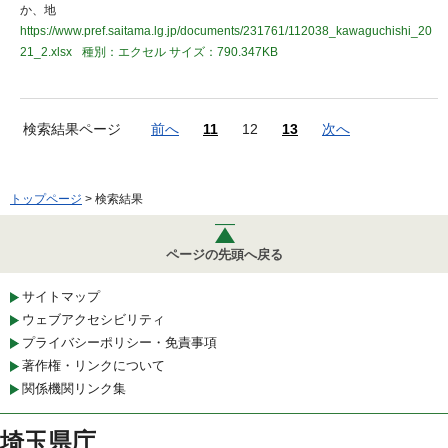
か、地
https://www.pref.saitama.lg.jp/documents/231761/112038_kawaguchishi_20
21_2.xlsx
種別：エクセル
サイズ：790.347KB
検索結果ページ
前へ
11
12
13
次へ
トップページ
> 検索結果
ページの先頭へ戻る
サイトマップ
ウェブアクセシビリティ
プライバシーポリシー・免責事項
著作権・リンクについて
関係機関リンク集
埼玉県庁