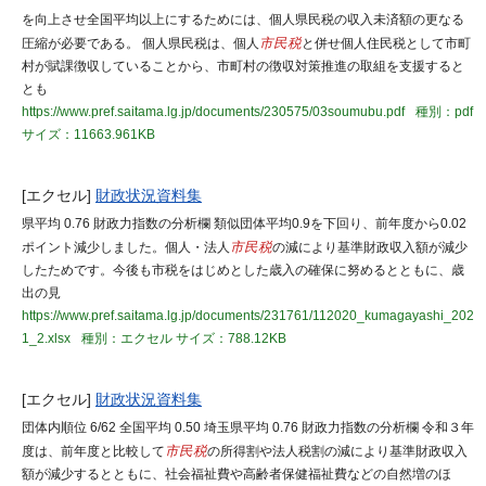
を向上させ全国平均以上にするためには、個人県民税の収入未済額の更なる
圧縮が必要である。 個人県民税は、個人
市民税
と併せ個人住民税として市町
村が賦課徴収していることから、市町村の徴収対策推進の取組を支援すると
とも
https://www.pref.saitama.lg.jp/documents/230575/03soumubu.pdf
種別：pdf
サイズ：11663.961KB
[エクセル]
財政状況資料集
県平均 0.76 財政力指数の分析欄 類似団体平均0.9を下回り、前年度から0.02
ポイント減少しました。個人・法人
市民税
の減により基準財政収入額が減少
したためです。今後も市税をはじめとした歳入の確保に努めるとともに、歳
出の見
https://www.pref.saitama.lg.jp/documents/231761/112020_kumagayashi_202
1_2.xlsx
種別：エクセル
サイズ：788.12KB
[エクセル]
財政状況資料集
団体内順位 6/62 全国平均 0.50 埼玉県平均 0.76 財政力指数の分析欄 令和３年
度は、前年度と比較して
市民税
の所得割や法人税割の減により基準財政収入
額が減少するとともに、社会福祉費や高齢者保健福祉費などの自然増のほ