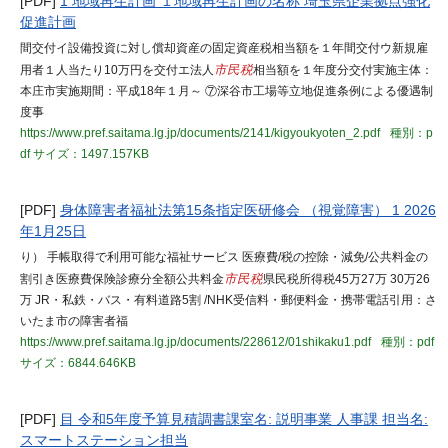
[PDF]
1 地域再生計画 １地域再生計画の名称 埼玉県企業拠点強化
促進計画
間交付イ設備投資に対し償却資産の固定資産税相当額を１年間交付ウ新規雇
用者１人当たり10万円を交付エ法人
市民税
相当額を１年度分交付実施主体：
本庄市実施期間：平成18年１月～ ⑦深谷市工場等立地促進条例による優遇制
度事
https://www.pref.saitama.lg.jp/documents/2141/kigyoukyoten_2.pdf
種別：p
df
サイズ：1497.157KB
[PDF]
身体障害者福祉法第15条指定医研修会 （視覚障害） 1 2026
年1月25日
り） 手帳取得で利用可能な福祉サービス 医療費/税の控除・減免/公共料金の
割引き医療費保険診療分全額公共料金
市民税
県民税所得税45万27万 30万26
万 JR・私鉄・バス・有料道路5割 /NHK受信料・郵便料金・携帯電話引用：さ
いたま市の障害者福
https://www.pref.saitama.lg.jp/documents/228612/01shikaku1.pdf
種別：pdf
サイズ：6844.646KB
[PDF]
目 令和5年度予算見積調書課室名: 説明事業 人事課 担当名:
スマートステーション担当