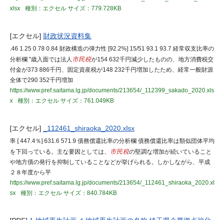
xlsx
種別：エクセル
サイズ：779.728KB
[エクセル]
財政状況資料集
.46 1.25 0.78 0.84 財政構造の弾力性 [92.2%] 15/51 93.1 93.7 経常収支比率の
分析欄 "歳入面では法人
市民税
が154 632千円減少したものの、地方消費税交
付金が373 886千円、固定資産税が148 232千円増加したため、経常一般財源
全体で290 352千円増加
https://www.pref.saitama.lg.jp/documents/213654/_112399_sakado_2020.xls
x
種別：エクセル
サイズ：761.049KB
[エクセル]
_112461_shiraoka_2020.xlsx
率 [ 447.4％] 631.6 571.9 債務償還比率の分析欄 債務償還比率は類似団体平均
を下回っている。主な要因としては、
市民税
の堅調な増加が続いていること
や地方債の発行を抑制していることなどが挙げられる。しかしながら、平成
２８年度から平
https://www.pref.saitama.lg.jp/documents/213654/_112461_shiraoka_2020.xl
sx
種別：エクセル
サイズ：840.784KB