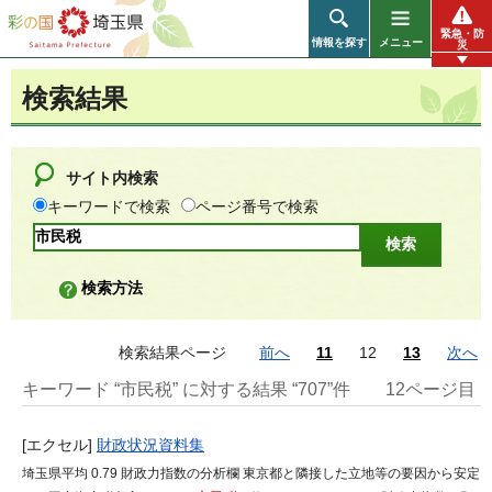
彩の国 埼玉県
緊急・防
情報を探す
メニュー
災
検索結果
サイト内検索
キーワードで検索
ページ番号で検索
検索方法
検索結果ページ
前へ
11
12
13
次へ
キーワード “市民税” に対する結果 “707”件
12ページ目
[エクセル]
財政状況資料集
埼玉県平均 0.79 財政力指数の分析欄 東京都と隣接した立地等の要因から安定