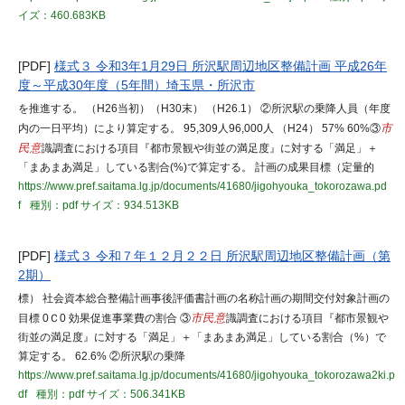
イズ：460.683KB
[PDF]
様式３ 令和3年1月29日 所沢駅周辺地区整備計画 平成26年
度～平成30年度（5年間）埼玉県・所沢市
を推進する。 （H26当初）（H30末） （H26.1） ②所沢駅の乗降人員（年度
内の一日平均）により算定する。 95,309人96,000人 （H24） 57% 60%③
市
民意
識調査における項目『都市景観や街並の満足度』に対する「満足」＋
「まあまあ満足」している割合(%)で算定する。 計画の成果目標（定量的
https://www.pref.saitama.lg.jp/documents/41680/jigohyouka_tokorozawa.pd
f
種別：pdf
サイズ：934.513KB
[PDF]
様式３ 令和７年１２月２２日 所沢駅周辺地区整備計画（第
2期）
標） 社会資本総合整備計画事後評価書計画の名称計画の期間交付対象計画の
目標 0Ｃ0 効果促進事業費の割合 ③
市民意
識調査における項目『都市景観や
街並の満足度』に対する「満足」＋「まあまあ満足」している割合（%）で
算定する。 62.6% ②所沢駅の乗降
https://www.pref.saitama.lg.jp/documents/41680/jigohyouka_tokorozawa2ki.p
df
種別：pdf
サイズ：506.341KB