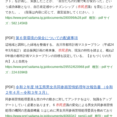
クト」を計画し、実践したことが、「自分たちの行動で町が変わった」とい
う成功体験となり、自己肯定感やシチズンシップ（
市民意
識）を育むことが
できた。 。 （段落は内容に応じて、適宜追加してください。 ）
https://www.pref.saitama.lg.jp/documents/280099/ts28.pdf
種別：pdf
サイ
ズ：582.145KB
[PDF]
第６章環境の保全についての配慮事項
辺地域と調和した緑地を整備する。 吉川市都市計画マスタープラン （平成24
年3月改訂） 総合振興計画の将来像、
市民意
向、現況の特性を踏まえ、概ね2
0年後の都市計画マスタープランの目標を設定している。 【まちづくりの方
向】 人と自然を
https://www.pref.saitama.lg.jp/documents/29552/620968.pdf
種別：pdf
サイ
ズ：224.639KB
[PDF]
令和２年度 埼玉県男女共同参画苦情処理年次報告書 （令和
２年４月～令和３年３月）
同参画苦情処理委員も世の中の動きに対してアンテナをはり、知識をアップ
デートしていく必要があります。 6
市民意
識の変化による男女共同参画苦情
処理の機関の意義柴﨑薫 １はじめに男女共同参画苦情処理委員を務めており
https://www.pref.saitama.lg.jp/documents/40683/r2_nenji1.pdf
種別：pdf
サ