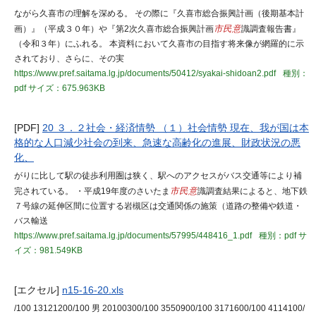
ながら久喜市の理解を深める。 その際に『久喜市総合振興計画（後期基本計
画）』（平成３０年）や『第2次久喜市総合振興計画
市民意
識調査報告書』
（令和３年）にふれる。 本資料において久喜市の目指す将来像が網羅的に示
されており、さらに、その実
https://www.pref.saitama.lg.jp/documents/50412/syakai-shidoan2.pdf
種別：
pdf
サイズ：675.963KB
[PDF]
20 ３．２社会・経済情勢 （１）社会情勢 現在、我が国は本
格的な人口減少社会の到来、急速な高齢化の進展、財政状況の悪
化、
がりに比して駅の徒歩利用圏は狭く、駅へのアクセスがバス交通等により補
完されている。 ・平成19年度のさいたま
市民意
識調査結果によると、地下鉄
７号線の延伸区間に位置する岩槻区は交通関係の施策（道路の整備や鉄道・
バス輸送
https://www.pref.saitama.lg.jp/documents/57995/448416_1.pdf
種別：pdf
サ
イズ：981.549KB
[エクセル]
n15-16-20.xls
/100 13121200/100 男 20100300/100 3550900/100 3171600/100 4114100/