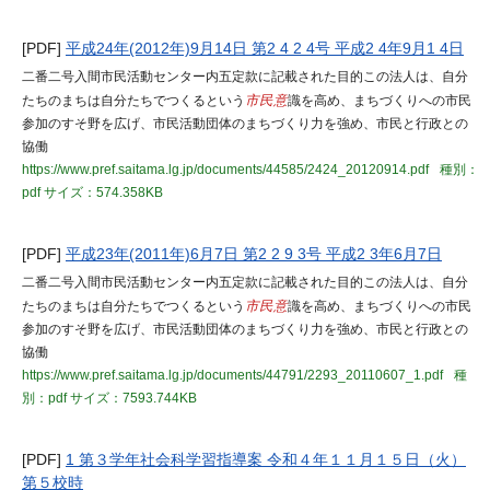
[PDF]
平成24年(2012年)9月14日 第2 4 2 4号 平成2 4年9月1 4日
二番二号入間市民活動センター内五定款に記載された目的この法人は、自分
たちのまちは自分たちでつくるという
市民意
識を高め、まちづくりへの市民
参加のすそ野を広げ、市民活動団体のまちづくり力を強め、市民と行政との
協働
https://www.pref.saitama.lg.jp/documents/44585/2424_20120914.pdf
種別：
pdf
サイズ：574.358KB
[PDF]
平成23年(2011年)6月7日 第2 2 9 3号 平成2 3年6月7日
二番二号入間市民活動センター内五定款に記載された目的この法人は、自分
たちのまちは自分たちでつくるという
市民意
識を高め、まちづくりへの市民
参加のすそ野を広げ、市民活動団体のまちづくり力を強め、市民と行政との
協働
https://www.pref.saitama.lg.jp/documents/44791/2293_20110607_1.pdf
種
別：pdf
サイズ：7593.744KB
[PDF]
1 第３学年社会科学習指導案 令和４年１１月１５日（火）
第５校時