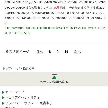
100 3524800/100 女 35538100/100 4999800/100 6702800/100 6127400/10
0 9596400/100 職業知識 技術の向上
市民意
識 社会連帯意識 指導者養成 219
900/100 7623600/100 705700/100 5301400/100 72000/100 2965100/100 2
66900/100 2434900/100 147900/100 4658500/100 438800/100 2866500/10
0
https://www.pref.saitama.lg.jp/documents/63317/n15-16-20.xls
種別：エクセ
ル
サイズ：35.5KB
検索結果ページ
前へ
8
9
10
次へ
トップページ
> 検索結果
ページの先頭へ戻る
サイトマップ
ウェブアクセシビリティ
プライバシーポリシー・免責事項