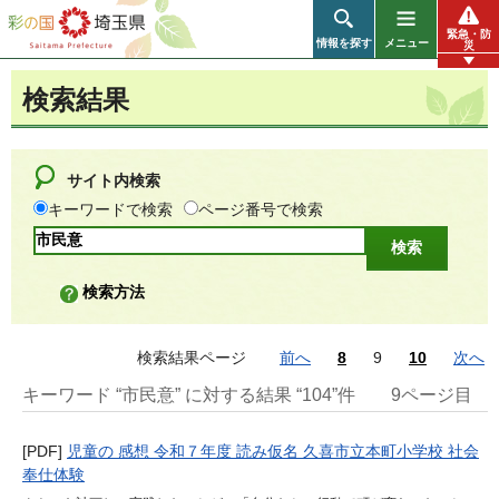
彩の国 埼玉県
緊急・防
情報を探す
メニュー
災
検索結果
サイト内検索
キーワードで検索
ページ番号で検索
検索方法
検索結果ページ
前へ
8
9
10
次へ
キーワード “市民意” に対する結果 “104”件
9ページ目
[PDF]
児童の 感想 令和７年度 読み仮名 久喜市立本町小学校 社会
奉仕体験