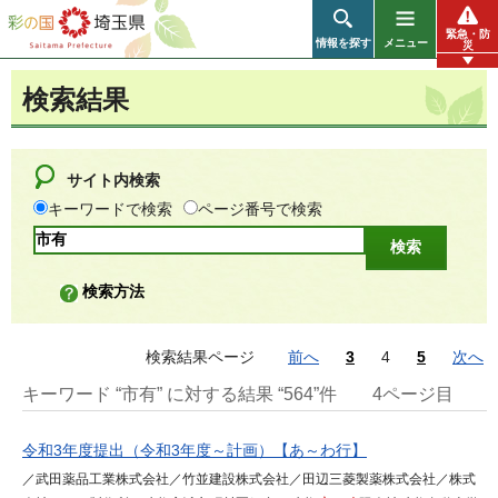
彩の国 埼玉県
緊急・防
情報を探す
メニュー
災
検索結果
サイト内検索
キーワードで検索
ページ番号で検索
検索方法
検索結果ページ
前へ
3
4
5
次へ
キーワード “市有” に対する結果 “564”件
4ページ目
令和3年度提出（令和3年度～計画）【あ～わ行】
／武田薬品工業株式会社／竹並建設株式会社／田辺三菱製薬株式会社／株式