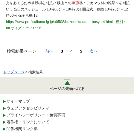
光をあてるため常緑樹を刈払い 狭山市の
市有
林：アカマツ林の雑草木を刈払
い 5 当日のスケジュール 10時00分～10時20分 開会式、移動 10時20分～12
時00分 保全活動 12
https://www.pref.saitama.lg.jp/a0508/hozennkatudou-bosyu-4.html
種別：ht
ml
サイズ：25.315KB
検索結果ページ
前へ
3
4
5
次へ
トップページ
> 検索結果
ページの先頭へ戻る
サイトマップ
ウェブアクセシビリティ
プライバシーポリシー・免責事項
著作権・リンクについて
関係機関リンク集