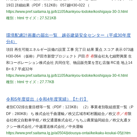
19日 詳細結果（PDF：512KB） 057越H30-022 （
https://www.pref.saitama.lg.jp/b1105/kankyou-todoke/koshigaya-30-3.html
種別：html
サイズ：27.521KB
環境配慮計画書の届出一覧 越谷建築安全センター（平成30年度
分4）
項目 再生可能エネルギー設備の設置 工事 完了日 結果 重点 スコア 表示 073越
H30-064 （仮称）戸田市新曽プロジェクト 戸田
市 有
限会社丸七細野興業 生
和コーポレーション株式会社 共同住宅、物品販売業を営む店舗 RC造 地上14
B+ 6.7 平成32年
https://www.pref.saitama.lg.jp/b1105/kankyou-todoke/koshigaya-30-4.html
種別：html
サイズ：27.77KB
令和5年度提出（令和4年度実績）【た行】
者別CO2排出量目標等一覧（PDF：123KB） （2）事業者別取組措置一覧（P
DF：280KB） ち 株式会社千曲運輸／秩父広域市町村圏組合／秩父
市／有
限
会社秩父自動車学校／秩父通運株式会社／ちちぶ農業協同組合／秩父丸通タ
クシー株式会社／中越運送株式会社／中央運輸
https://www.pref.saitama.lg.jp/a0504/jidousya-ontai/keikaku-koukai-05jt.htm