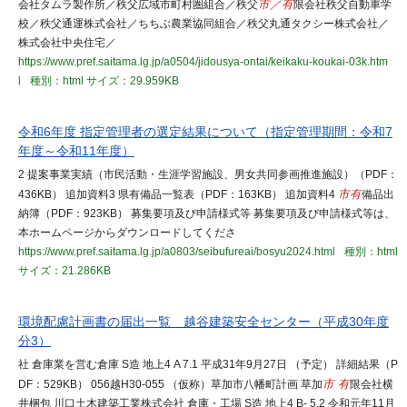
会社タムラ製作所／秩父広域市町村圏組合／秩父
市／有
限会社秩父自動車学
校／秩父通運株式会社／ちちぶ農業協同組合／秩父丸通タクシー株式会社／
株式会社中央住宅／
https://www.pref.saitama.lg.jp/a0504/jidousya-ontai/keikaku-koukai-03k.htm
l
種別：html
サイズ：29.959KB
令和6年度 指定管理者の選定結果について（指定管理期間：令和7
年度～令和11年度）
2 提案事業実績（市民活動・生涯学習施設、男女共同参画推進施設）（PDF：
436KB） 追加資料3 県有備品一覧表（PDF：163KB） 追加資料4
市有
備品出
納簿（PDF：923KB） 募集要項及び申請様式等 募集要項及び申請様式等は、
本ホームページからダウンロードしてくださ
https://www.pref.saitama.lg.jp/a0803/seibufureai/bosyu2024.html
種別：html
サイズ：21.286KB
環境配慮計画書の届出一覧 越谷建築安全センター（平成30年度
分3）
社 倉庫業を営む倉庫 S造 地上4 A 7.1 平成31年9月27日 （予定） 詳細結果（P
DF：529KB） 056越H30-055 （仮称）草加市八幡町計画 草加
市 有
限会社横
井梱包 川口土木建築工業株式会社 倉庫・工場 S造 地上4 B- 5.2 令和元年11月