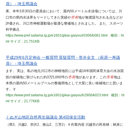
員） - 埼玉県議会
果、本年3月30日の委員会において、屋内50メートル水泳場については、川
口市の県内水泳界をリードしてきた実績や
市有
地が無償貸与される点などが
評価され、川口市神根運動場が最適な整備地とされました。 また、スポーツ
科学拠点
https://www.pref.saitama.lg.jp/e1601/gikai-gaiyou/r0306/b081.html
種別：ht
ml
サイズ：21.751KB
平成29年6月定例会 一般質問 質疑質問・答弁全文 （萩原一寿議
員） - 埼玉県議会
ます。 実は、私の地元川口市の神根地区には平成16年国民体育大会の水泳競
技の候補地に挙げられた約3万5,000坪の
市有
地があります。この
市有
地は、
本県の屋内50メートルプールの整備用地として大変に良い候補地だと思いま
す。そ
https://www.pref.saitama.lg.jp/e1601/gikai-gaiyou/h2906/k023.html
種別：ht
ml
サイズ：21.776KB
くぬぎ山地区自然再生協議会 第4回保全活動
（県3、川越2、所沢2、狭山2、三芳2） 4 作業内容 川越市の民有林：林床に