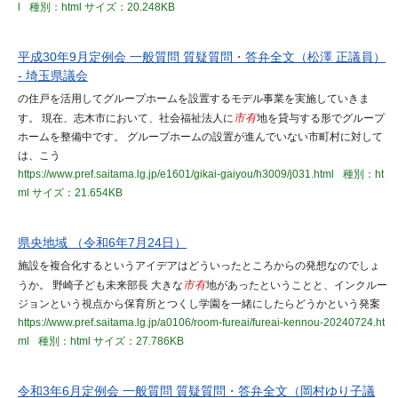
l
種別：html
サイズ：20.248KB
平成30年9月定例会 一般質問 質疑質問・答弁全文（松澤 正議員）
- 埼玉県議会
の住戸を活用してグループホームを設置するモデル事業を実施していきま
す。 現在、志木市において、社会福祉法人に
市有
地を貸与する形でグループ
ホームを整備中です。 グループホームの設置が進んでいない市町村に対して
は、こう
https://www.pref.saitama.lg.jp/e1601/gikai-gaiyou/h3009/j031.html
種別：ht
ml
サイズ：21.654KB
県央地域 （令和6年7月24日）
施設を複合化するというアイデアはどういったところからの発想なのでしょ
うか。 野崎子ども未来部長 大きな
市有
地があったということと、インクルー
ジョンという視点から保育所とつくし学園を一緒にしたらどうかという発案
https://www.pref.saitama.lg.jp/a0106/room-fureai/fureai-kennou-20240724.ht
ml
種別：html
サイズ：27.786KB
令和3年6月定例会 一般質問 質疑質問・答弁全文（岡村ゆり子議