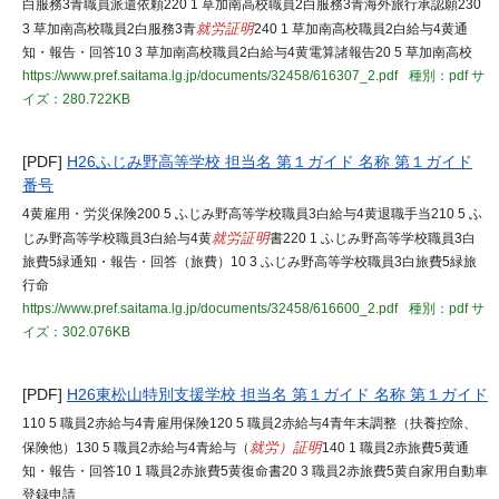
白服務3青職員派遣依頼220 1 草加南高校職員2白服務3青海外旅行承認願230
3 草加南高校職員2白服務3青
就労証明
240 1 草加南高校職員2白給与4黄通
知・報告・回答10 3 草加南高校職員2白給与4黄電算諸報告20 5 草加南高校
https://www.pref.saitama.lg.jp/documents/32458/616307_2.pdf
種別：pdf
サ
イズ：280.722KB
[PDF]
H26ふじみ野高等学校 担当名 第１ガイド 名称 第１ガイド
番号
4黄雇用・労災保険200 5 ふじみ野高等学校職員3白給与4黄退職手当210 5 ふ
じみ野高等学校職員3白給与4黄
就労証明
書220 1 ふじみ野高等学校職員3白
旅費5緑通知・報告・回答（旅費）10 3 ふじみ野高等学校職員3白旅費5緑旅
行命
https://www.pref.saitama.lg.jp/documents/32458/616600_2.pdf
種別：pdf
サ
イズ：302.076KB
[PDF]
H26東松山特別支援学校 担当名 第１ガイド 名称 第１ガイド
110 5 職員2赤給与4青雇用保険120 5 職員2赤給与4青年末調整（扶養控除、
保険他）130 5 職員2赤給与4青給与（
就労）証明
140 1 職員2赤旅費5黄通
知・報告・回答10 1 職員2赤旅費5黄復命書20 3 職員2赤旅費5黄自家用自動車
登録申請