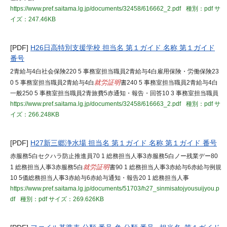
https://www.pref.saitama.lg.jp/documents/32458/616662_2.pdf
種別：pdf
サ
イズ：247.46KB
[PDF]
H26日高特別支援学校 担当名 第１ガイド 名称 第１ガイド
番号
2青給与4白社会保険220 5 事務室担当職員2青給与4白雇用保険・労働保険23
0 5 事務室担当職員2青給与4白
就労証明
書240 5 事務室担当職員2青給与4白
一般250 5 事務室担当職員2青旅費5赤通知・報告・回答10 3 事務室担当職員
https://www.pref.saitama.lg.jp/documents/32458/616663_2.pdf
種別：pdf
サ
イズ：266.248KB
[PDF]
H27新三郷浄水場 担当名 第１ガイド 名称 第１ガイド 番号
赤服務5白セクハラ防止推進員70 1 総務担当人事3赤服務5白ノー残業デー80
1 総務担当人事3赤服務5白
就労証明
書90 1 総務担当人事3赤給与6赤給与例規
10 5価総務担当人事3赤給与6赤給与通知・報告20 1 総務担当人事
https://www.pref.saitama.lg.jp/documents/51703/h27_sinmisatojyousuijyou.p
df
種別：pdf
サイズ：269.626KB