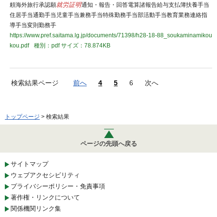
頼海外旅行承認願
就労証明
通知・報告・回答電算諸報告給与支払簿扶養手当
住居手当通勤手当児童手当兼務手当特殊勤務手当部活動手当教育業務連絡指
導手当変則勤務手
https://www.pref.saitama.lg.jp/documents/71398/h28-18-88_soukaminamikou
kou.pdf
種別：pdf
サイズ：78.874KB
検索結果ページ
前へ
4
5
6
次へ
トップページ
> 検索結果
ページの先頭へ戻る
サイトマップ
ウェブアクセシビリティ
プライバシーポリシー・免責事項
著作権・リンクについて
関係機関リンク集