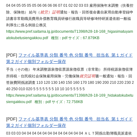
04 04 05 05 05 05 06 06 06 06 07 01 02 02 03 03 雇用保険年末調整（扶養控
除、保険他） 給与（
就労）証明
通知・報告・回答復命書自家用自動車登録申
請書非常勤職員費用弁償教育職員研修行政職員等研修埼特研派遣依頼一般福
利厚生に係る例規公務災
https://www.pref.saitama.lg.jp/documents/71398/h28-18-168_higasimatuyam
atokubetusiengakkou.pdf
種別：pdf
サイズ：67.879KB
[PDF]
ファイル基準表 分類 番号 色 分類 番号 担当名 第１ガイド
第２ガイド個別フォルダー保存
手当（その他） 年末調整源泉徴収票源泉徴収票（非常勤） 所得税源泉徴収簿
所得税・住民税社会保険雇用保険・労働保険
就労証明
書一般通知・報告・回
答旅費関係諸調査 110 120 130 140 150 160 170 180 190 200 210 220 230 2
40 250 010 020 5 5 5 5 5 5 5 10 10 10 5 5 5 5 5
https://www.pref.saitama.lg.jp/documents/71398/h28-18-169_hidakatokubetu
siengakkou.pdf
種別：pdf
サイズ：72.758KB
[PDF]
ファイル基準表 分類 番号 色 分類 番号 担当名 第１ガイド
第２ガイド個別フォルダー保存
03 03 03 04 04 04 04 04 04 04 04 04 04 04 04 ＡＬＴ関係出勤簿職員派遣依