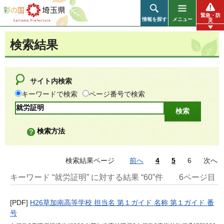
彩の国 埼玉県
緊急・防
情報を探す
メニュー
災
検索結果
サイト内検索
キーワードで検索
ページ番号で検索
検索方法
検索結果ページ
前へ
4
5
6
次へ
キーワード “就労証明” に対する結果 “60”件
6ページ目
[PDF]
H26草加南高等学校 担当名 第１ガイド 名称 第１ガイド 番
号