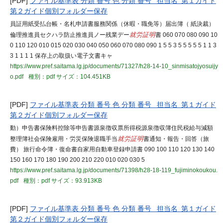
[PDF]
ファイル基準表 分類 番号 色 分類 番号 担当名 第１ガイド
第２ガイド個別フォルダー保存
員証用紙受払台帳・名札申請書服務関係（休暇・職免等）届出簿（ 紙決裁）
倫理推進員セクハラ防止推進員ノー残業デー
就労証明
書 060 070 080 090 10
0 110 120 010 015 020 030 040 050 060 070 080 090 1 5 5 3 5 5 5 5 5 1 1 3
3 1 1 1 1 保存上の取扱い電子文書キャ
https://www.pref.saitama.lg.jp/documents/71327/h28-14-10_sinmisatojyosuijy
o.pdf
種別：pdf
サイズ：104.451KB
[PDF]
ファイル基準表 分類 番号 色 分類 番号 担当名 第１ガイド
第２ガイド個別フォルダー保存
動）申告書保険料控除等申告書源泉徴収票所得税源泉徴収簿住民税給与減額
整理簿社会保険雇用・労災保険退職手当
就労証明
書通知・報告・回答（旅
費） 旅行命令簿・復命書自家用自動車登録申請書 090 100 110 120 130 140
150 160 170 180 190 200 210 220 010 020 030 5
https://www.pref.saitama.lg.jp/documents/71398/h28-18-119_fujiminokoukou.
pdf
種別：pdf
サイズ：93.913KB
[PDF]
ファイル基準表 分類 番号 色 分類 番号 担当名 第１ガイド
第２ガイド個別フォルダー保存