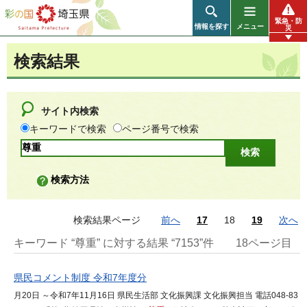
彩の国 埼玉県
緊急・防
情報を探す
メニュー
災
検索結果
サイト内検索
キーワードで検索
ページ番号で検索
検索方法
検索結果ページ
前へ
17
18
19
次へ
キーワード “尊重” に対する結果 “7153”件
18ページ目
県民コメント制度 令和7年度分
月20日 ～令和7年11月16日 県民生活部 文化振興課 文化振興担当 電話048-83