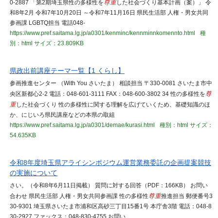
0-2887 「第2期埼玉県性の多様性を
尊重
した社会づくり基本計画（案）」 令
和8年2月 令和7年10月20日 ～令和7年11月16日 県民生活部 人権・男女共同
参画課 LGBTQ担当 電話048-
https://www.pref.saitama.lg.jp/a0301/kenminc/kennminnkomennto.html
種
別：html
サイズ：23.809KB
県政出前講座テーマ一覧【1 くらし】
参画推進センター （With You さいたま） 相談担当 〒330-0081 さいたま市中
央区新都心2-2 電話：048-601-3111 FAX：048-600-3802 34 性の多様性を
尊
重
した社会づくり 性の多様性に関する理解を広げていくため、基礎知識のほ
か、にじいろ県民講座などの本県の取組
https://www.pref.saitama.lg.jp/a0301/demae/kurasi.html
種別：html
サイズ：
54.635KB
令和8年度埼玉県アライシンポジウム運営業務委託の企画提案競技
の実施について
さい。（令和8年6月11日掲載） 質問に対する回答（PDF：166KB） お問い
合わせ 県民生活部 人権・男女共同参画課 性の多様性
尊重
推進担当 郵便番号3
30-9301 埼玉県さいたま市浦和区高砂三丁目15番1号 本庁舎3階 電話：048-8
30-2927 ファックス：048-830-4755 お問い