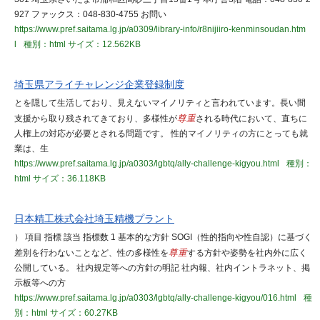
927 ファックス：048-830-4755 お問い
https://www.pref.saitama.lg.jp/a0309/library-info/r8nijiiro-kenminsoudan.htm
l
種別：html
サイズ：12.562KB
埼玉県アライチャレンジ企業登録制度
とを隠して生活しており、見えないマイノリティと言われています。長い間
支援から取り残されてきており、多様性が
尊重
される時代において、直ちに
人権上の対応が必要とされる問題です。 性的マイノリティの方にとっても就
業は、生
https://www.pref.saitama.lg.jp/a0303/lgbtq/ally-challenge-kigyou.html
種別：
html
サイズ：36.118KB
日本精工株式会社埼玉精機プラント
） 項目 指標 該当 指標数 1 基本的な方針 SOGI（性的指向や性自認）に基づく
差別を行わないことなど、性の多様性を
尊重
する方針や姿勢を社内外に広く
公開している。 社内規定等への方針の明記 社内報、社内イントラネット、掲
示板等への方
https://www.pref.saitama.lg.jp/a0303/lgbtq/ally-challenge-kigyou/016.html
種
別：html
サイズ：60.27KB