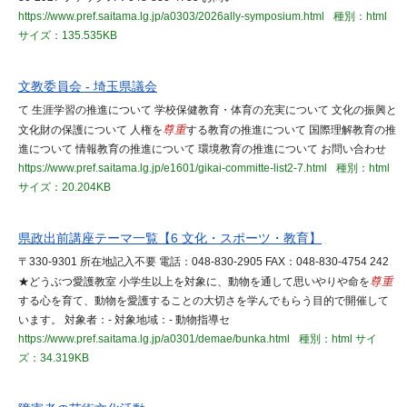
https://www.pref.saitama.lg.jp/a0303/2026ally-symposium.html
種別：html
サイズ：135.535KB
文教委員会 - 埼玉県議会
て 生涯学習の推進について 学校保健教育・体育の充実について 文化の振興と
文化財の保護について 人権を
尊重
する教育の推進について 国際理解教育の推
進について 情報教育の推進について 環境教育の推進について お問い合わせ
https://www.pref.saitama.lg.jp/e1601/gikai-committe-list2-7.html
種別：html
サイズ：20.204KB
県政出前講座テーマ一覧【6 文化・スポーツ・教育】
〒330-9301 所在地記入不要 電話：048-830-2905 FAX：048-830-4754 242
★どうぶつ愛護教室 小学生以上を対象に、動物を通して思いやりや命を
尊重
する心を育て、動物を愛護することの大切さを学んでもらう目的で開催して
います。 対象者：- 対象地域：- 動物指導セ
https://www.pref.saitama.lg.jp/a0301/demae/bunka.html
種別：html
サイ
ズ：34.319KB