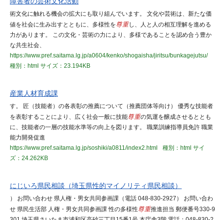
障害者の芸術文化活動
術文化に触れる機会の拡大にも取り組んでいます。 文化や芸術は、新たな価
値を社会に生み出すとともに、多様性を
尊重
し、人と人の相互理解を進める
力があります。 この文化・芸術の力により、多様であることを認め合う豊か
な共生社会、
https://www.pref.saitama.lg.jp/a0604/kenko/shogaisha/jiritsu/bunkagejutsu/
種別：html
サイズ：23.194KB
産業人材育成課
す。 匠（技能者）の各表彰の推薦について（推薦団体等向け） 優秀な技能者
を表彰することにより、広く社会一般に技能
尊重
の気運を醸成させるととも
に、技能者の一層の技能水準等の向上を図ります。 職業訓練指導員免許 職業
能力開発促進
https://www.pref.saitama.lg.jp/soshiki/a0811/index2.html
種別：html
サイ
ズ：24.262KB
にじいろ県民相談（埼玉県性的マイノリティ県民相談）
） お問い合わせ 県人権・男女共同参画課（電話 048-830-2927） お問い合わ
せ 県民生活部 人権・男女共同参画課 性の多様性
尊重
推進担当 郵便番号330-9
301 埼玉県さいたま市浦和区高砂三丁目15番1号 本庁舎3階 電話：048-830-2