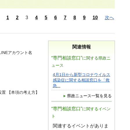
1
2
3
4
5
6
7
8
9
10
次へ
関連情報
LINEアカウント名
“専門相談窓口”
に関する県政ニ
ュース
4月1日から新型コロナウイルス
感染症に関する相談窓口を「救
急...
設置 【本項の考え方】
県政ニュース一覧を見る
“専門相談窓口”
に関するイベン
ト
関連するイベントがありま