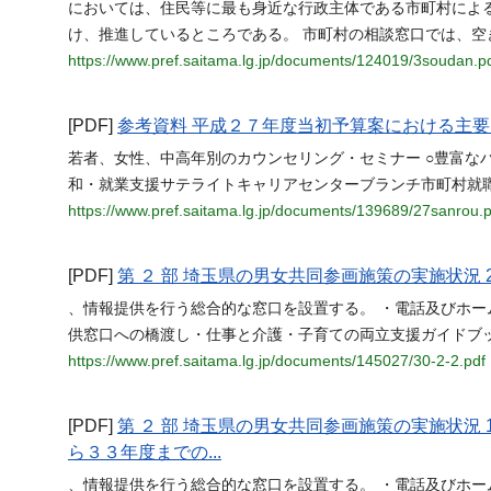
においては、住民等に最も身近な行政主体である市町村によ
け、推進しているところである。 市町村の相談窓口では、空
https://www.pref.saitama.lg.jp/documents/124019/3soudan.p
[PDF]
参考資料 平成２７年度当初予算案における主要な
若者、女性、中高年別のカウンセリング・セミナー ○豊富なハ
和・就業支援サテライトキャリアセンターブランチ市町村就
https://www.pref.saitama.lg.jp/documents/139689/27sanrou.p
[PDF]
第 ２ 部 埼玉県の男女共同参画施策の実施状況
、情報提供を行う総合的な窓口を設置する。 ・電話及びホ
供窓口への橋渡し・仕事と介護・子育ての両立支援ガイドブ
https://www.pref.saitama.lg.jp/documents/145027/30-2-2.pdf
[PDF]
第 ２ 部 埼玉県の男女共同参画施策の実施状況
ら３３年度までの...
、情報提供を行う総合的な窓口を設置する。 ・電話及びホ