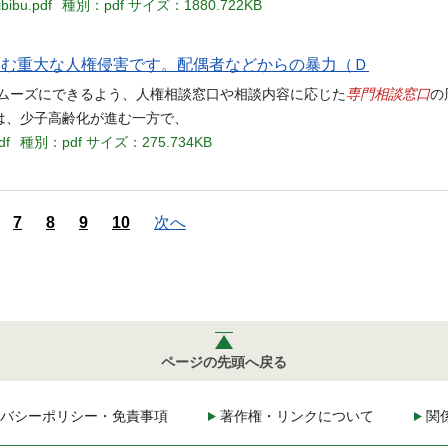
bibu.pdf
種別：pdf
サイズ：1880.722KB
含む重大な人権侵害です。配偶者などからの暴力（Ｄ
専門相談窓口
スムーズにできるよう、人権相談窓口や相談内容に応じた
の
ては、少子高齢化が進む一方で、
df
種別：pdf
サイズ：275.734KB
7
8
9
10
次へ
ページの先頭へ戻る
バシーポリシー・免責事項
著作権・リンクについて
関