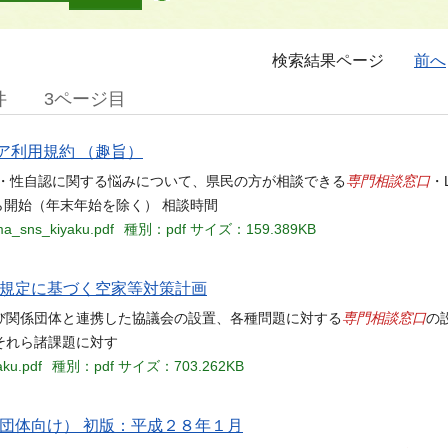
検索結果ページ
前へ
件
3ページ目
ア利用規約 （趣旨）
専門相談窓口
向・性自認に関する悩みについて、県民の方が相談できる
・
ら開始（年末年始を除く） 相談時間
ama_sns_kiyaku.pdf
種別：pdf
サイズ：159.389KB
の規定に基づく空家等対策計画
専門相談窓口
び関係団体と連携した協議会の設置、各種問題に対する
の
それら諸課題に対す
aku.pdf
種別：pdf
サイズ：703.262KB
団体向け） 初版：平成２８年１月