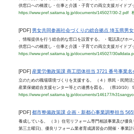
供窓口への橋渡し・仕事と介護・子育ての両立支援ガイドブ
https://www.pref.saitama.lg.jp/documents/145027/30-2.pdf
[PDF]
男女共同参画社会づくりの総合拠点 埼玉県男
、情報提供を行う総合的な窓口を設置する。 ・電話及びホ
供窓口への橋渡し・仕事と介護・子育ての両立支援ガイドブ
https://www.pref.saitama.lg.jp/documents/145027/30alldata.p
[PDF]
産業労働政策課 商工団体担当 3721 番号事業
立のための職場環境づくりを支援する。 （４）県民・民間
産業保健総合支援センター等との連携を図る。 （県10/10） 9,5
https://www.pref.saitama.lg.jp/documents/146177/h31sangy
[PDF]
都市整備政策課 企画・新都心事業調整担当 56
養成している。 （３）住宅リフォーム専門相談事業及び優良
第三土曜日)、優良リフォーム業者育成講習会の開催・事業