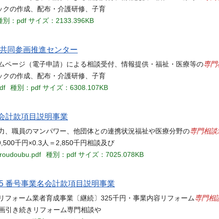
ックの作成、配布・介護研修、子育
種別：pdf
サイズ：2133.396KB
女共同参画推進センター
専門
ームページ（電子申請）による相談受付、情報提供・福祉・医療等の
ックの作成、配布・介護研修、子育
df
種別：pdf
サイズ：6308.107KB
名会計款項目説明事業
専門相談
活力、職員のマンパワー、他団体との連携状況福祉や医療分野の
00千円×0.3人＝2,850千円相談及び
oroudoubu.pdf
種別：pdf
サイズ：7025.078KB
55 番号事業名会計款項目説明事業
専門相
リフォーム業者育成事業〔継続〕325千円・事業内容リフォーム
計画引き続きリフォーム専門相談や