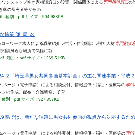
専門相談窓口
るワンストップ空き家相談窓口の設置、関係団体による
の
き家の所有者等からの、
df
種別：pdf
サイズ：904.983KB
施策 部 局 名
専門相談
ローワーク求人による職業紹介 ○生活・住宅相談 ○福祉人材
職相談身近な場所で気軽に就
df
種別：pdf
サイズ：1269.51KB
 24 ２「埼玉県男女共同参画基本計画」の主な関連事業・平成
専門
ームページ（電子申請）による相談受付、情報提供・福祉・医療等の
ックの作成、配布・介護研修、子育
種別：pdf
サイズ：927.957KB
 19 県では、新たな課題に男女共同参画の視点から対応するた
専門
ームページ（電子申請）による相談受付、情報提供・福祉・医療等の