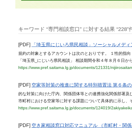
キーワード “専門相談窓口” に対する結果 “228”
[PDF]
「埼玉県にじいろ県民相談」ソーシャルメディ
規約の対象とするアカウントは次のとおりです。 １性的指
「埼玉県_にじいろ県民相談」 相談期間令和４年８月６日か
https://www.pref.saitama.lg.jp/documents/121331/nijiirosait
[PDF]
空家等対策の推進に関する特別措置法 第６条
的な対策に向けた庁内、関係団体等との連携強化関係部署及
市町村における空家等に対する課題について具体的に示し、
https://www.pref.saitama.lg.jp/documents/124019/2akiyakeik
[PDF]
空き家相談窓口対応マニュアル （市町村・関係