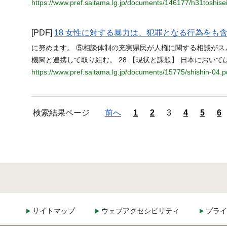
https://www.pref.saitama.lg.jp/documents/146177/h31toshisei
[PDF]
18 女性に対する暴力は、犯罪となる行為をも
に努めます。 ⑤相談体制の充実県民が人権に関する相談が
機関と連携して取り組む。 28 【現状と課題】 日本におい
https://www.pref.saitama.lg.jp/documents/15775/shishin-04.p
検索結果ページ
前へ
1
2
3
4
5
6
サイトマップ
ウェブアクセシビリティ
プライ