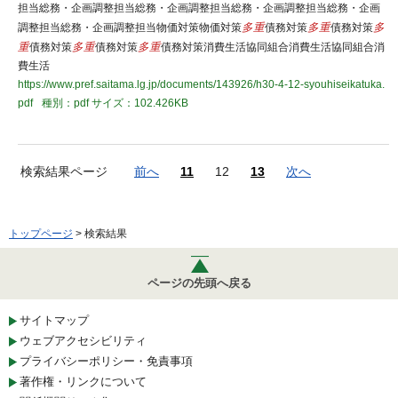
担当総務・企画調整担当総務・企画調整担当総務・企画調整担当総務・企画
調整担当総務・企画調整担当物価対策物価対策
多重
債務対策
多重
債務対策
多
重
債務対策
多重
債務対策
多重
債務対策消費生活協同組合消費生活協同組合消
費生活
https://www.pref.saitama.lg.jp/documents/143926/h30-4-12-syouhiseikatuka.
pdf
種別：pdf
サイズ：102.426KB
検索結果ページ
前へ
11
12
13
次へ
トップページ
> 検索結果
ページの先頭へ戻る
サイトマップ
ウェブアクセシビリティ
プライバシーポリシー・免責事項
著作権・リンクについて