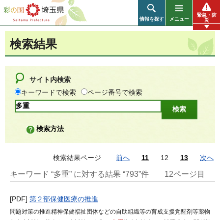
彩の国 埼玉県
緊急・防
情報を探す
メニュー
災
検索結果
サイト内検索
キーワードで検索
ページ番号で検索
検索方法
検索結果ページ
前へ
11
12
13
次へ
キーワード “多重” に対する結果 “793”件
12ページ目
[PDF]
第２部保健医療の推進
問題対策の推進精神保健福祉団体などの自助組織等の育成支援覚醒剤等薬物