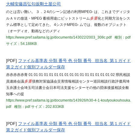
大輔安藤昌弘匂坂剛土屋公司
のとは言い難い。 ３．２4のシーン記述の利用MPEG- は、これまでディジタ
ルＡＶの放送・MPEG 蓄積用途にビットストリーム
多重
化と同期方法をシス
テム標準として定めてきた。 4システMPEG- ムでは、複数のオブジェクト
（オーディオ、動画などのメディ
https://www.pref.saitama.lg.jp/documents/143022/2003_308c.pdf
種別：pdf
サイズ：54.188KB
[PDF]
ファイル基準表 分類 番号 色 分類 番号 担当名 第１ガイド
第２ガイド個別フォルダー保存
赤赤赤赤赤青 01 01 01 01 01 01 01 01 01 01 01 01 01 01 01 01 02 県民相談
員連絡会議
多重
債務対策協議会災害情報相談センター巡回相談行政評価局埼
玉弁護士会埼玉司法書士会日本司法支援センターその他の団体後援相談全般
知事への提
https://www.pref.saitama.lg.jp/documents/143926/h30-4-1-koutyoukouhouka.
pdf
種別：pdf
サイズ：202.833KB
[PDF]
ファイル基準表 分類 番号 色 分類 番号 担当名 第１ガイド
第２ガイド個別フォルダー保存