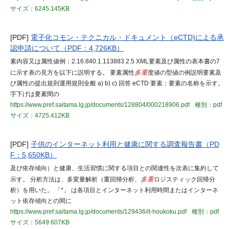
サイズ：6245.145KB
[PDF]
電子化コモン・テクニカル・ドキュメント（eCTD)による承
認申請について（PDF：4,726KB）
素内容又は属性値例：2.16.840.1.113883 2.5 XML要素及び属性の表本書の7
に示す表の見方を以下に説明する。 要素属性
多重
度値の型値の例説明要素及
び属性の提出規則運用規則全般 a) b) c) 回答 eCTD 要素：要素の名称を示す。
字下げは要素間の
https://www.pref.saitama.lg.jp/documents/128804/000218906.pdf
種別：pdf
サイズ：4725.412KB
[PDF]
子供のインターネット利用と健康に関する調査報告書（PD
F：5,650KB）
及び依存傾向）と健康、生活習慣に関する項目との関連性を次表に集約して
示す。 分析方法は、多変量解析（重回帰分析、
多重
ロジスティック回帰分
析）を用いた。 「*」 は各項目とインターネット利用時間またはインターネ
ット依存傾向との間に
https://www.pref.saitama.lg.jp/documents/129436/it-houkoku.pdf
種別：pdf
サイズ：5649.607KB