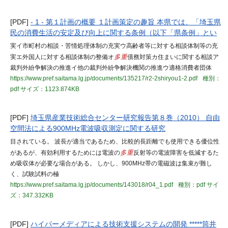
[PDF]
- 1 - 第１計画の概要 １計画策定の趣旨 本県では、「埼玉県
民の消費生活の安定及び向上に関する条例（以下「県条例」とい
実イ市町村の相談・苦情処理体制の充実ウ高齢者等に対する相談体制等の充
実エ外国人に対する相談体制の整備オ
多重
債務対策カ住まいに関する相談ア
裁判外紛争解決の推進イ他の裁判外紛争解決機関の推進ウ適格消費者団体
https://www.pref.saitama.lg.jp/documents/135217/r2-2shiryou1-2.pdf
種別：
pdf
サイズ：1123.874KB
[PDF]
埼玉県産業技術総合センター研究報告第８巻（2010） 自由
空間法による900MHz電波吸収測定に関する研究
目されている。 波長が適当であるため、比較的長距離でも使用できる優位性
があるが、有効利用するためには電波の
多重
反射等の電波障害を低減するた
め吸収体が必要な場合がある。 しかし、900MHz帯の電磁波は集束が難し
く、試験試料の極
https://www.pref.saitama.lg.jp/documents/143018/r04_1.pdf
種別：pdf
サイ
ズ：347.332KB
[PDF]
ハイパーメディアによる技術支援システムの開発 *****筒井