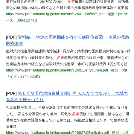
依存症対策の推進うつ病対策の強化、
多重
債務相談窓口の設置推進、関係機
関との連携協力体制の確立など自殺対策の推進精神科救急医療体制の充実精
https://www.pref.saitama.lg.jp/documents/126011/585689.pdf
種別：pdf
サ
イズ：3864.237KB
[PDF]
資料編 ・特定の医療機能を有する病院位置図 ・本県の救急
医療体制
症対策の推進県薬務課疾病対策課 1質が高く効率的な医療提供体制の確保 7精
神疾患医療うつ病対策の強化、
多重
債務相談窓口の設置推進、関係機関との
連携協力体制の確立など自殺対策の推進県、市町村疾病対策課 1質が高く効
https://www.pref.saitama.lg.jp/documents/126011/siryouhen.pdf
種別：pdf
サイズ：2344.025KB
[PDF]
第５期埼玉県地域福祉支援計画 みんなでつながり、地域力
を高める埼玉づくり
相談支援が実現し、事案が深刻化する前段階での迅速な対応が可能となりま
した。 育児や介護疲れから虐待、病気や
多重
債務で生活困窮に陥るなど、世
帯単位で複数の課題を抱えている例では、福祉総合相談センターで警察や児
童相談
https://www.pref.saitama.lg.jp/documents/126937/05keikaku.pdf
種別：pdf