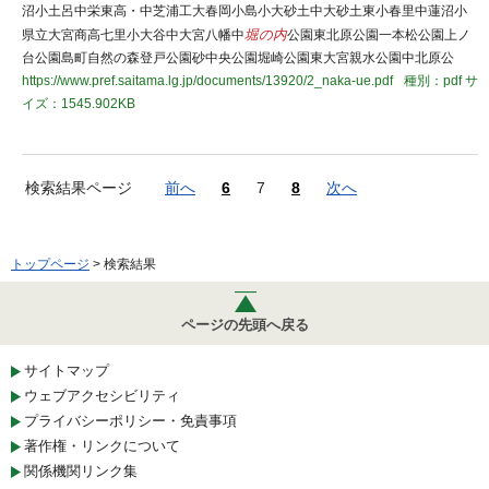
沼小土呂中栄東高・中芝浦工大春岡小島小大砂土中大砂土東小春里中蓮沼小
県立大宮商高七里小大谷中大宮八幡中
堀の内
公園東北原公園一本松公園上ノ
台公園島町自然の森登戸公園砂中央公園堀崎公園東大宮親水公園中北原公
https://www.pref.saitama.lg.jp/documents/13920/2_naka-ue.pdf
種別：pdf
サ
イズ：1545.902KB
検索結果ページ
前へ
6
7
8
次へ
トップページ
> 検索結果
ページの先頭へ戻る
サイトマップ
ウェブアクセシビリティ
プライバシーポリシー・免責事項
著作権・リンクについて
関係機関リンク集