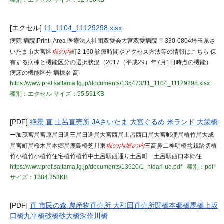
種別：エクセル
サイズ：92.736KB
[エクセル]
11_1104_11129298.xlsx
病院 病院!Print_Area 医療法人社団双愛会大宮双愛病院 〒330-0804埼玉県さ
いたま市大宮区
堀の内
町2-160 診療時間やアクセス方法等の情報はこちら 保
有する病棟と機能区分の選択状況（2017（平成29）年7月1日時点の機能）
病床の機能区分 病棟名 高
https://www.pref.saitama.lg.jp/documents/135473/11_1104_11129298.xlsx
種別：エクセル
サイズ：95.591KB
[PDF]
絶景 直 土呂直売所 JAさいたま 大宮ぐるめ 米ランド 大栄橋
ー加茂宮局宮原局日進三局日進局大宮西局土呂西口局大宮郵便局植竹局大成
局宮町局桜木局本郷局鹿島橋芝川東
堀の内
堀の内
三高鼻二神明橋盆栽踏切植
竹小植竹小植竹住宅植竹植竹中土呂駅西通り土呂町一土呂駅西口本郷住
https://www.pref.saitama.lg.jp/documents/13920/1_hidari-ue.pdf
種別：pdf
サイズ：1384.253KB
[PDF]
直 市民の森 農産物直売所 大和田直売所関橋本郷橋馬橋上坂
口橋九平橋砂橋砂大橋深作川橋