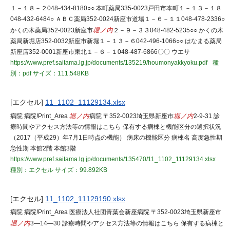
１－１８－２048-434-8180○○ 本町薬局335-0023戸田市本町１－１３－１８
048-432-6484○ ＡＢＣ薬局352-0024新座市道場１－６－１１048-478-2336○
かくの木薬局352-0023新座市
堀ノ内
２－９－３３048-482-5235○○ かくの木
薬局新堀店352-0032新座市新堀１－１３－６042-496-1066○○ はなまる薬局
新座店352-0001新座市東北１－６－１048-487-6866〇〇 ウエサ
https://www.pref.saitama.lg.jp/documents/135219/houmonyakkyoku.pdf
種
別：pdf
サイズ：111.548KB
[エクセル]
11_1102_11129134.xlsx
病院 病院!Print_Area
堀ノ内
病院 〒352-0023埼玉県新座市
堀ノ内
2-9-31 診
療時間やアクセス方法等の情報はこちら 保有する病棟と機能区分の選択状況
（2017（平成29）年7月1日時点の機能） 病床の機能区分 病棟名 高度急性期
急性期 本館2階 本館3階
https://www.pref.saitama.lg.jp/documents/135470/11_1102_11129134.xlsx
種別：エクセル
サイズ：99.892KB
[エクセル]
11_1102_11129190.xlsx
病院 病院!Print_Area 医療法人社団青葉会新座病院 〒352-0023埼玉県新座市
堀ノ内
3―14―30 診療時間やアクセス方法等の情報はこちら 保有する病棟と