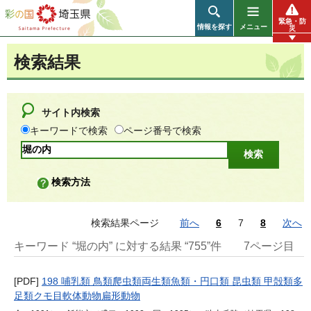
彩の国 埼玉県
緊急・防
情報を探す
メニュー
災
検索結果
サイト内検索
キーワードで検索
ページ番号で検索
検索方法
検索結果ページ
前へ
6
7
8
次へ
キーワード “堀の内” に対する結果 “755”件
7ページ目
[PDF]
198 哺乳類 鳥類爬虫類両生類魚類・円口類 昆虫類 甲殻類多
足類クモ目軟体動物扁形動物