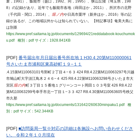
倉，1991）、飯能市（盛口，1992、同，1995）、狭山丘陵（埼玉県，198
8）の記録があり、近年でも飯能市各地（蒔田ほか，2011）、所沢市の北野
（千代田・関口，2014）、
堀ノ内
や日高市栗坪（新井ほか，2016）等の記
録があるが、この地域以外からは知られていない。 【特記事項】奄美大島に
は別亜
https://www.pref.saitama.lg.jp/documents/129694/21reddatabook-kouchumok
u.pdf
種別：pdf
サイズ：1928.841KB
[PDF]
番号届出年月日届出番号所在地 1 H30.4.20第M110000061
号さいたま市浦和区東高砂町１９−１１
.4.15第M110063101号郭町２丁目４−６３ 424 R8.4.22第M110063297号川越
市鳩山町大字須江鳥木２４６−４ 425 R8.4.22第M110063298号さいたま市大
宮区
堀の内
町３丁目１５番地１グリーンコート岡田１０３号室 426 R8.4.22
第M110063299号幸手市北一丁目１−３３ 427 R8.4.30第M110063605号秩父
市久那
https://www.pref.saitama.lg.jp/documents/131642/260630minpaku1.pdf
種
別：pdf
サイズ：542.344KB
[PDF]
■訪問薬局一覧※対応の詳細は各施設へお問い合わせくださ
い。 令和２年１０月現在