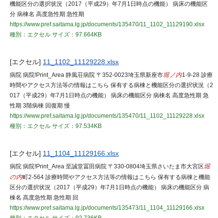
機能区分の選択状況（2017（平成29）年7月1日時点の機能） 病床の機能区
分 病棟名 高度急性期 急性期
https://www.pref.saitama.lg.jp/documents/135470/11_1102_11129190.xlsx
種別：エクセル
サイズ：97.664KB
[エクセル]
11_1102_11129228.xlsx
病院 病院!Print_Area 静風荘病院 〒352-0023埼玉県新座市
堀ノ内
1-9-28 診療
時間やアクセス方法等の情報はこちら 保有する病棟と機能区分の選択状況（2
017（平成29）年7月1日時点の機能） 病床の機能区分 病棟名 高度急性期 急
性期 3階病棟 回復期 慢
https://www.pref.saitama.lg.jp/documents/135470/11_1102_11129228.xlsx
種別：エクセル
サイズ：97.534KB
[エクセル]
11_1104_11129166.xlsx
病院 病院!Print_Area 至誠堂冨田病院 〒330-0804埼玉県さいたま市大宮区
堀
の内
町2-564 診療時間やアクセス方法等の情報はこちら 保有する病棟と機能
区分の選択状況（2017（平成29）年7月1日時点の機能） 病床の機能区分 病
棟名 高度急性期 急性期 回
https://www.pref.saitama.lg.jp/documents/135473/11_1104_11129166.xlsx