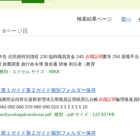
検索結果ページ
前へ
8ページ目
在職証明
 住民税特別徴収 230 臨時職員賃金 240
書等 250 退職手当 
旅費 旅費調査 旅行命令簿 復命書 研修 初任者（教育
種別：エクセル
サイズ：98KB
当名 第１ガイド第２ガイド個別フォルダー保存
在職証明
服務照会回答出退勤管理埼玉県職員証用紙受払台帳
倫理推進員
050 060 070 080 090 010 3 3 3 3 3 5 10
kankyoukagakukokusai.pdf
種別：pdf
サイズ：122.637KB
当名 第１ガイド第２ガイド個別フォルダー保存