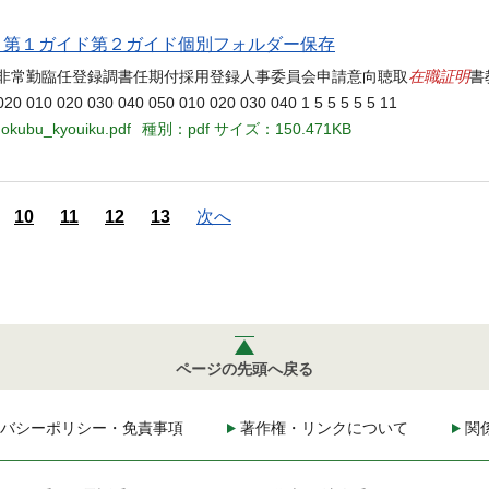
当名 第１ガイド第２ガイド個別フォルダー保存
在職証明
栄非常勤臨任登録調書任期付採用登録人事委員会申請意向聴取
書
 020 030 040 050 010 020 030 040 1 5 5 5 5 5 11
hokubu_kyouiku.pdf
種別：pdf
サイズ：150.471KB
10
11
12
13
次へ
ページの先頭へ戻る
バシーポリシー・免責事項
著作権・リンクについて
関