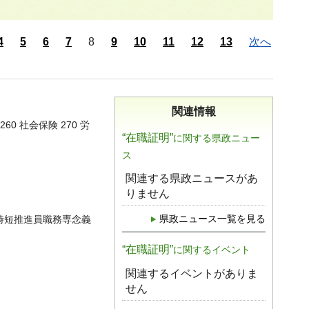
4
5
6
7
8
9
10
11
12
13
次へ
関連情報
260 社会保険 270 労
“在職証明”
に関する県政ニュー
ス
関連する県政ニュースがあ
りません
県政ニュース一覧を見る
時短推進員職務専念義
“在職証明”
に関するイベント
関連するイベントがありま
せん