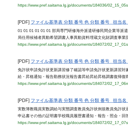
https://www.pref.saitama.lg.jp/documents/184036/02_15_05se
[PDF]
ファイル基準表 分類 番号 色 分類 番号 担
01 01 01 01 01 01 部局専門研修海外派遣研修民間企
局任用候補者異動希望調書人事異動資料埋蔵文化財調査事業
https://www.pref.saitama.lg.jp/documents/184072/02_17_01
[PDF]
ファイル基準表 分類 番号 色 分類 番号 担
免許状申請免許状更新講習修了確認等申請免許状更新講習対
給・昇格通知・報告勤務状況報告書昇給昇給昇格調書復帰復
https://www.pref.saitama.lg.jp/documents/184072/02_17_06
[PDF]
ファイル基準表 分類 番号 色 分類 番号 担
実数簿教職員実数調給与実態調査教員免許状例規教員免許状
申込書その他の証明書学校職員履歴書通知・報告・照会・回
https://www.pref.saitama.lg.jp/documents/184072/02_17_07s