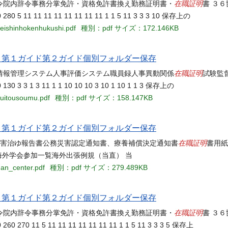
在職証明
令院内辞令事務分掌免許・資格免許書換え勤務証明書・
書 ３６
0 280 5 11 11 11 11 11 11 11 11 1 1 5 11 3 3 3 10 保存上の
seishinhokenhukushi.pdf
種別：pdf
サイズ：172.146KB
当名 第１ガイド第２ガイド個別フォルダー保存
在職証明
情報管理システム人事評価システム職員録人事異動関係
試験監督
 130 3 3 1 3 11 1 1 10 10 10 3 10 1 10 1 1 3 保存上の
suitousoumu.pdf
種別：pdf
サイズ：158.147KB
当名 第１ガイド第２ガイド個別フォルダー保存
在職証明
災害治ゆ報告書公務災害認定通知書、療養補償決定通知書
書用紙
海外学会参加一覧海外出張例規（当直） 当
an_center.pdf
種別：pdf
サイズ：279.489KB
当名 第１ガイド第２ガイド個別フォルダー保存
在職証明
令院内辞令事務分掌免許・資格免許書換え勤務証明書・
書 ３６
 260 270 11 5 11 11 11 11 11 11 11 1 1 5 11 3 3 3 5 保存上