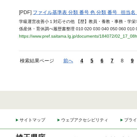
[PDF]
ファイル基準表 分類 番号 色 分類 番号 担
学級運営改善小１対応その他 【歴】教員・養教・事務・学
係産休・育休調べ履歴書整理 010 020 030 040 050 060 010 020 010
https://www.pref.saitama.lg.jp/documents/184072/02_17_08
検索結果ページ
前へ
4
5
6
7
8
9
サイトマップ
ウェブアクセシビリティ
プライ