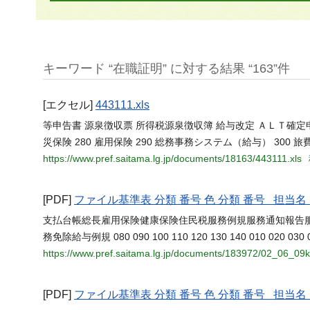
キーワード “在職証明” に対する結果 “163”件
[エクセル]
443111.xls
等申告書 源泉徴収票 所得税源泉徴収簿 給与改定 ＡＬＴ確定申告
災保険 280 雇用保険 290 総務事務システム（給与） 300 
https://www.pref.saitama.lg.jp/documents/18163/443111.xls
[PDF]
ファイル基準表 分類 番号 色 分類 番号 担
支払台帳総長雇用保険健康保険住民税服務例規服務通知報告
務免除給与例規 080 090 100 110 120 130 140 010 020 030 040 
https://www.pref.saitama.lg.jp/documents/183972/02_06_09
[PDF]
ファイル基準表 分類 番号 色 分類 番号 担