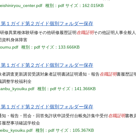
ishiniryou_center.pdf
種別：pdf
サイズ：162.015KB
当名 第１ガイド第２ガイド個別フォルダー保存
在職証明
業等派遣研修異業種体験研修その他研修履歴証明
その他証明人事全般人
団資料身体障害
soumu.pdf
種別：pdf
サイズ：133.666KB
当名 第１ガイド第２ガイド個別フォルダー保存
在職証明
象者調査更新講習受講対象者証明書諸証明通知・報告
書履歴証
職調整学校福利全
nanbu_kyouiku.pdf
種別：pdf
サイズ：141.366KB
当名 第１ガイド第２ガイド個別フォルダー保存
在職証明
通知・報告・照会・回答免許状申請受付台帳免許集中受付
書教
答履歴事項確認学校会
eibu_kyouiku.pdf
種別：pdf
サイズ：105.367KB