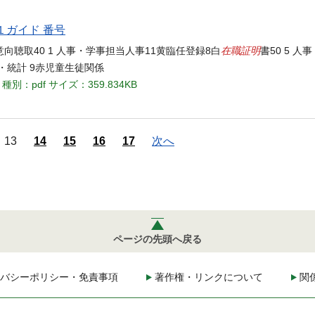
１ガイド 番号
在職証明
意向聴取40 1 人事・学事担当人事11黄臨任登録8白
書50 5 
査・統計 9赤児童生徒関係
種別：pdf
サイズ：359.834KB
13
14
15
16
17
次へ
ページの先頭へ戻る
バシーポリシー・免責事項
著作権・リンクについて
関