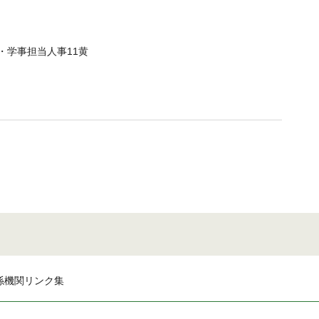
人事・学事担当人事11黄
係機関リンク集