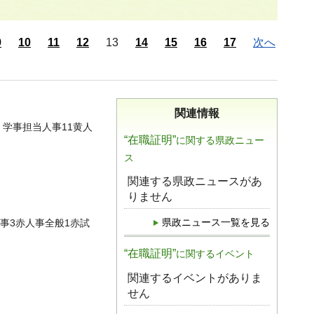
9
10
11
12
13
14
15
16
17
次へ
関連情報
事・学事担当人事11黄人
“在職証明”
に関する県政ニュー
ス
関連する県政ニュースがあ
りません
県政ニュース一覧を見る
当人事3赤人事全般1赤試
“在職証明”
に関するイベント
関連するイベントがありま
せん