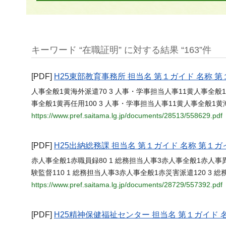
キーワード “在職証明” に対する結果 “163”件
[PDF]
H25東部教育事務所 担当名 第１ガイド 名称 第
人事全般1黄海外派遣70 3 人事・学事担当人事11黄人事全般1
事全般1黄再任用100 3 人事・学事担当人事11黄人事全般1黄
https://www.pref.saitama.lg.jp/documents/28513/558629.pdf
[PDF]
H25出納総務課 担当名 第１ガイド 名称 第１ガ
赤人事全般1赤職員録80 1 総務担当人事3赤人事全般1赤人事
験監督110 1 総務担当人事3赤人事全般1赤災害派遣120 3 
https://www.pref.saitama.lg.jp/documents/28729/557392.pdf
[PDF]
H25精神保健福祉センター 担当名 第１ガイド 