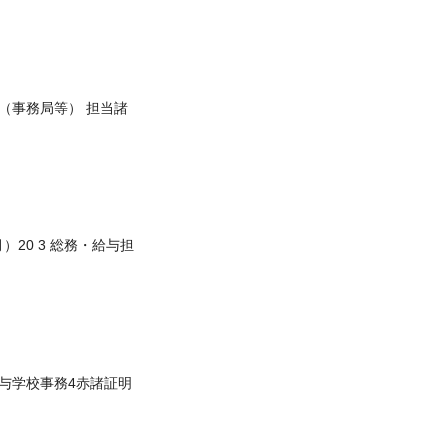
人事（事務局等） 担当諸
）20 3 総務・給与担
・給与学校事務4赤諸証明