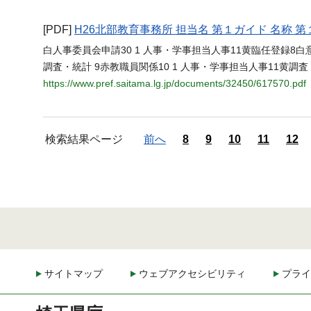
[PDF]
H26北部教育事務所 担当名 第１ガイド 名称 第
白人事委員会申請30 1 人事・学事担当人事11黄臨任登録8白
調査・統計 9赤教職員関係10 1 人事・学事担当人事11黄調
https://www.pref.saitama.lg.jp/documents/32450/617570.pdf
検索結果ページ
前へ
8
9
10
11
12
サイトマップ
ウェブアクセシビリティ
プライ