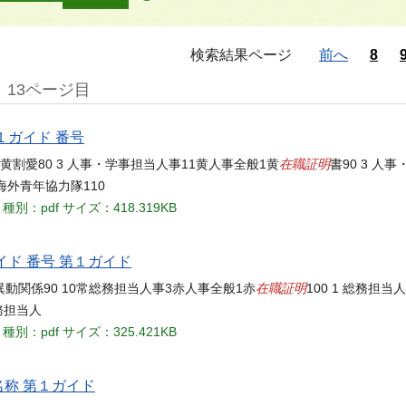
検索結果ページ
前へ
8
13ページ目
１ガイド 番号
在職証明
黄割愛80 3 人事・学事担当人事11黄人事全般1黄
書90 3 人
海外青年協力隊110
種別：pdf
サイズ：418.319KB
イド 番号 第１ガイド
在職証明
異動関係90 10常総務担当人事3赤人事全般1赤
100 1 総務担
総務担当人
種別：pdf
サイズ：325.421KB
名称 第１ガイド