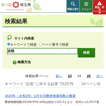
彩の国 埼玉県
緊急・防
情報を探す
メニュー
災
検索結果
サイト内検索
キーワードで検索
ページ番号で検索
検索方法
検索結果ページ
前へ
23
24
25
次へ
キーワード “合指” に対する結果 “2525”件
24ページ目
2020年（令和2年）6月分消費者物価指数の概要
費者物価指数(2015年平均=100)は総合で101.3となり、前月から0.2%下落