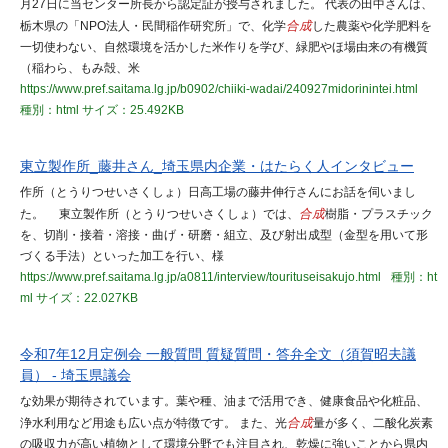
月27日に当センター所長から認定証が授与されました。 代表の田中さんは、
栃木県の「NPO法人・民間稲作研究所」で、化学
合成
した農薬や化学肥料を
一切使わない、自然環境を活かした米作りを学び、緑肥やほ場由来の有機質
（稲わら、もみ殻、米
https://www.pref.saitama.lg.jp/b0902/chiiki-wadai/240927midorinintei.html
種別：html
サイズ：25.492KB
東立製作所_藤井さん_埼玉県内企業・はたらく人インタビュー
作所（とうりつせいさくしょ）日高工場の藤井伸行さんにお話を伺いまし
た。 東立製作所（とうりつせいさくしょ）では、
合成
樹脂・プラスチック
を、切削・接着・溶接・曲げ・研磨・組立、及び射出成型（金型を用いて形
づくる手法）といった加工を行い、様
https://www.pref.saitama.lg.jp/a0811/interview/tourituseisakujo.html
種別：ht
ml
サイズ：22.027KB
令和7年12月定例会 一般質問 質疑質問・答弁全文（須賀昭夫議
員） - 埼玉県議会
な効果が期待されています。葉や種、油まで活用でき、健康食品や化粧品、
浄水利用など用途も広い点が特徴です。 また、光
合成
量が多く、二酸化炭素
の吸収力が高い植物として環境分野でも注目され、乾燥に強いことから県内