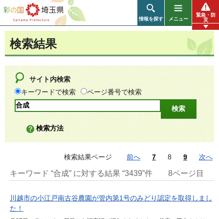
彩の国 埼玉県
緊急・防
情報を探す
メニュー
災
検索結果
サイト内検索
キーワードで検索
ページ番号で検索
検索方法
検索結果ページ
前へ
7
8
9
次へ
キーワード “合成” に対する結果 “3439”件
8ページ目
川越市の小江戸南古谷農園が管内第1号のみどり認定を取得しまし
た！