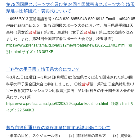
第79回国民スポーツ大会及び第24回全国障害者スポーツ大会 埼玉
県選手団解団式・表彰式について
：6955/6913 直通電話番号：048-830-6955/048-830-6913 Email：a6940-05
@pref.saitama.lg.jp 第79回国民スポーツ大会において、埼玉県選手団は天
皇杯（男女総
合成
績）第7位、皇后杯（女子総
合成
績）第11位の成績を収め
ました。また、第24回全国障害者スポーツ大会では、埼玉県選手
https://www.pref.saitama.lg.jp/a0312/news/page/news2025111401.html
種
別：html
サイズ：13.387KB
「科学の甲子園」埼玉県大会について
年3月21日(金曜日)～3月24日(月曜日)に茨城県つくば市で開催された第14回
科学の甲子園全国大会に参加しました。 〇総
合成
績 第7位 〇企業特別賞/リ
ソー教育賞(フレッシュマン応援賞) (参照 第14回科学の甲子園全国大会の結
果について) 第
https://www.pref.saitama.lg.jp/f2208/29kagaku-koushien.html
種別：html
サ
イズ：22.546KB
越谷市役所通り線の路線測量に関する説明会について
（事業の目的、スケジュール等） （2）路線測量の進め方 （3）質疑応