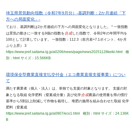
埼玉県景気動向指数（令和7年9月分）-基調判断：2か月連続「下
方への局面変化」-
ており、基調判断は2か月連続の下方への局面変化となりました。 * 一致指数
は景気の動きに一致する9個の指数を
合成
した指数で、令和2年の年間平均を
100として計算しています。 一致指数：112.3（前月差+7.1ポイント、4か月
ぶり上昇） 3
https://www.pref.saitama.lg.jp/a0206/news/page/news20251128keiki.html
種
別：html
サイズ：15.566KB
環境保全型農業直接支払交付金（エコ農業直接支援事業）につい
て
満たす農業者（個人・法人）は、単独でも支援の対象となります。 支援の対
象となる取組 化学肥料（窒素成分量）及び化学
合成
農薬の使用量を県の慣行
基準から5割以上削減して作物を栽培し、堆肥の施用を組み合わせた取組 化学
肥料（窒素成
https://www.pref.saitama.lg.jp/a0907/eco1.html
種別：html
サイズ：24.136K
B