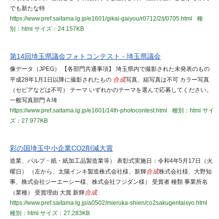
でも新たな特
https://www.pref.saitama.lg.jp/e1601/gikai-gaiyou/r0712/2/j/0705.html
種
別：html
サイズ：24.157KB
第14回埼玉県議会フォトコンテスト - 埼玉県議会
像データ（JPEG） 【各部門共通事項】 埼玉県内で撮影された未発表のもの
平成28年1月1日以降に撮影されたもの
合成
写真、組写真は不可 カラー写真
（セピアなどは不可） テーマ いずれかのテーマを選んで応募してください。
一般写真部門 A 埼
https://www.pref.saitama.lg.jp/e1601/14th-photocontest.html
種別：html
サイ
ズ：27.977KB
彩の国埼玉中小企業CO2削減大賞
造業、パルプ・紙・紙加工品製造業等） 表彰式実施日：令和4年5月17日（火
曜日） （左から、太陽インキ製造株式会社様、新輝
合成
株式会社様、大野知
事、株式会社ジーエーシー様、株式会社フジダン様） 受賞者 種類 事業所名
（業種） 受賞理由 大賞 新輝
合成
https://www.pref.saitama.lg.jp/a0502/mieruka-shien/co2sakugentaisyo.html
種別：html
サイズ：27.283KB