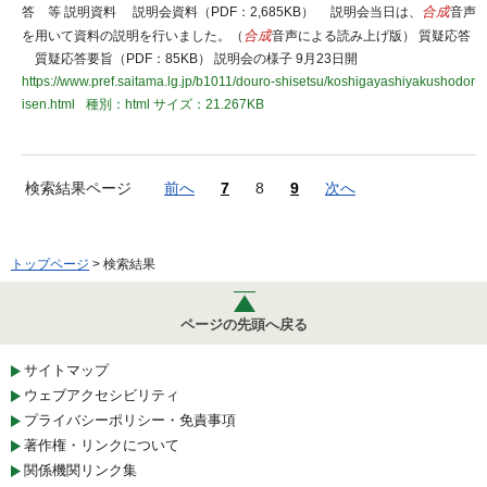
答 等 説明資料 説明会資料（PDF：2,685KB） 説明会当日は、
合成
音声
を用いて資料の説明を行いました。（
合成
音声による読み上げ版） 質疑応答
質疑応答要旨（PDF：85KB） 説明会の様子 9月23日開
https://www.pref.saitama.lg.jp/b1011/douro-shisetsu/koshigayashiyakushodor
isen.html
種別：html
サイズ：21.267KB
検索結果ページ
前へ
7
8
9
次へ
トップページ
> 検索結果
ページの先頭へ戻る
サイトマップ
ウェブアクセシビリティ
プライバシーポリシー・免責事項
著作権・リンクについて
関係機関リンク集