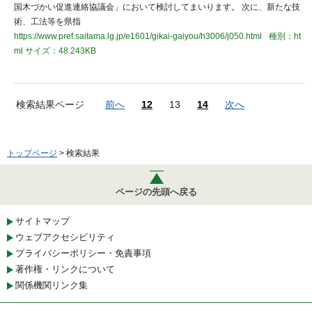
国木づかい促進連絡協議会」において検討してまいります。 次に、新たな技
術、工法等を県指
https://www.pref.saitama.lg.jp/e1601/gikai-gaiyou/h3006/j050.html
種別：ht
ml
サイズ：48.243KB
検索結果ページ
前へ
12
13
14
次へ
トップページ
> 検索結果
ページの先頭へ戻る
サイトマップ
ウェブアクセシビリティ
プライバシーポリシー・免責事項
著作権・リンクについて
関係機関リンク集