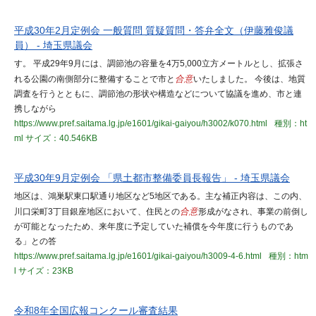
平成30年2月定例会 一般質問 質疑質問・答弁全文（伊藤雅俊議
員） - 埼玉県議会
す。 平成29年9月には、調節池の容量を4万5,000立方メートルとし、拡張さ
れる公園の南側部分に整備することで市と
合意
いたしました。 今後は、地質
調査を行うとともに、調節池の形状や構造などについて協議を進め、市と連
携しながら
https://www.pref.saitama.lg.jp/e1601/gikai-gaiyou/h3002/k070.html
種別：ht
ml
サイズ：40.546KB
平成30年9月定例会 「県土都市整備委員長報告」 - 埼玉県議会
地区は、鴻巣駅東口駅通り地区など5地区である。主な補正内容は、この内、
川口栄町3丁目銀座地区において、住民との
合意
形成がなされ、事業の前倒し
が可能となったため、来年度に予定していた補償を今年度に行うものであ
る」との答
https://www.pref.saitama.lg.jp/e1601/gikai-gaiyou/h3009-4-6.html
種別：htm
l
サイズ：23KB
令和8年全国広報コンクール審査結果