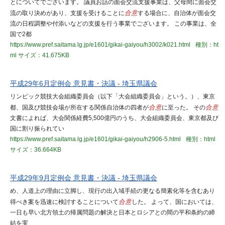
とについてでございます。 議員お話の面会交流支援事業は、父母間に面会交
流の取り決めがあり、支援を受けることに
合意
する場合に、自治体が面会交
流の日程調整や付添いなどの支援を行う事業でございます。 この事業は、全
国で2都
https://www.pref.saitama.lg.jp/e1601/gikai-gaiyou/h3002/k021.html
種別：ht
ml
サイズ：41.675KB
平成29年6月定例会 意見書・決議 - 埼玉県議会
リンピック競技大会組織委員会（以下「大会組織委員会」という。）、東京
都、国及び競技会場が所在する関係自治体の四者が
合意
に至った。 その
合意
文書によれば、大会関係経費5,500億円のうち、大会組織委員会、東京都及び
国に割り振られてい
https://www.pref.saitama.lg.jp/e1601/gikai-gaiyou/h2906-5.html
種別：html
サイズ：36.664KB
平成29年9月定例会 意見書・決議 - 埼玉県議会
め、人道上の理由に立脚し、現行の出入域手続の更なる簡素化等を含むあり
得べき案を迅速に検討することについて
合意
した。 よって、国においては、
一日も早い北方領土の帰属問題の解決と日本とロシアとの間の平和条約の締
結を実