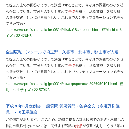
て捉えた上での回答かについて深掘りすることで、何が真の課題なのかを明
らかにしている。市民との対話を重ねて
合意
形成（「総論賛成・各論反対」
の壁を突破）した点が素晴らしい。これまでのシティプロモーションで培っ
てきた市民と
https://www.pref.saitama.lg.jp/a0314/kikaku/r8concours.html
種別：html
サ
イズ：32.428KB
全国広報コンクールで埼玉県、久喜市、北本市、狭山市が入選
て捉えた上での回答かについて深掘りすることで、何が真の課題なのかを明
らかにしている。市民との対話を重ねて
合意
形成（「総論賛成・各論反対」
の壁を突破）した点が素晴らしい。これまでのシティプロモーションで培っ
てきた市民と
https://www.pref.saitama.lg.jp/a0314/news/page/news2026050101.html
種
別：html
サイズ：22.579KB
平成30年6月定例会 一般質問 質疑質問・答弁全文（永瀬秀樹議
員） - 埼玉県議会
どの課題があります。 このため、議員ご提案の計画段階での木造・木質化の
検討の義務付けについては、関係する部所の
合意
が必要であり、今後「彩の