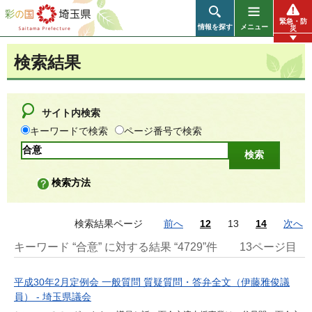
彩の国 埼玉県
緊急・防
情報を探す
メニュー
災
検索結果
サイト内検索
キーワードで検索
ページ番号で検索
検索方法
検索結果ページ
前へ
12
13
14
次へ
キーワード “合意” に対する結果 “4729”件
13ページ目
平成30年2月定例会 一般質問 質疑質問・答弁全文（伊藤雅俊議
員） - 埼玉県議会