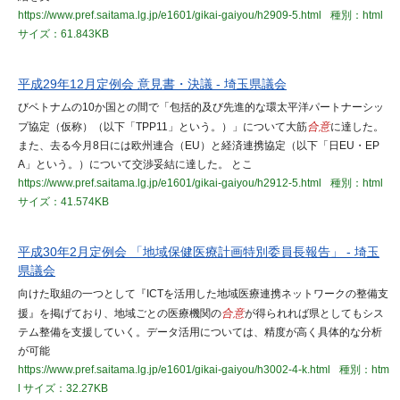
https://www.pref.saitama.lg.jp/e1601/gikai-gaiyou/h2909-5.html
種別：html
サイズ：61.843KB
平成29年12月定例会 意見書・決議 - 埼玉県議会
びベトナムの10か国との間で「包括的及び先進的な環太平洋パートナーシッ
プ協定（仮称）（以下「TPP11」という。）」について大筋
合意
に達した。
また、去る今月8日には欧州連合（EU）と経済連携協定（以下「日EU・EP
A」という。）について交渉妥結に達した。 とこ
https://www.pref.saitama.lg.jp/e1601/gikai-gaiyou/h2912-5.html
種別：html
サイズ：41.574KB
平成30年2月定例会 「地域保健医療計画特別委員長報告」 - 埼玉
県議会
向けた取組の一つとして『ICTを活用した地域医療連携ネットワークの整備支
援』を掲げており、地域ごとの医療機関の
合意
が得られれば県としてもシス
テム整備を支援していく。データ活用については、精度が高く具体的な分析
が可能
https://www.pref.saitama.lg.jp/e1601/gikai-gaiyou/h3002-4-k.html
種別：htm
l
サイズ：32.27KB