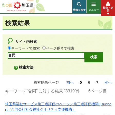
彩の国 埼玉県
緊急・防
情報を探す
メニュー
災
検索結果
サイト内検索
キーワードで検索
ページ番号で検索
検索方法
検索結果ページ
前へ
5
6
7
次へ
キーワード “合同” に対する結果 “8319”件
6ページ目
埼玉県福祉サービス第三者評価のページ／第三者評価機関Qsuppo
rt（合同会社社会福祉クオリティ支援機構）