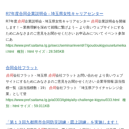
R7年度合同企業説明会 - 埼玉県女性キャリアセンター
R7年度
合同
企業説明会 - 埼玉県女性キャリアセンター
合同
企業説明会を開催
します！～業務理解を深めて就職に繋げよう～ より良いウェブサイトにする
ためにみなさまのご意見をお聞かせください お申込みについて イベント参加
にあ
https://www.pref.saitama.lg.jp/swcc/seminar/event/r7/goudoukigyousetumeika
i.html
種別：html
サイズ：28.585KB
合同会社フラット
合同
会社フラット - 埼玉県
合同
会社フラット お問い合わせ より良いウェブ
サイトにするためにみなさまのご意見をお聞かせください 企業等情報 該当指
標一覧（該当指標数：19）
合同
会社フラット 「埼玉県アライチャレンジ企
業」として登
https://www.pref.saitama.lg.jp/a0303/lgbtq/ally-challenge-kigyou/033.html
種
別：html
サイズ：59.011KB
「第１３回九都県市合同防災訓練・図上訓練」を実施します！