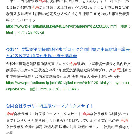
「第１３回九都県市
合同
防災訓練・図上訓練」を実施します！ - 埼玉県 「第
１３回九都県市
合同
防災訓練・図上訓練」を実施します！ 1 実施日時 2 実施
場所 3 参加機関 4 訓練の想定及び方式 5 主な訓練項目 6 その他 7 報道発表資
料(ダウンロードフ
https://www.pref.saitama.lg.jp/a0402/news/page/news20260106.html
種別：
html
サイズ：15.709KB
令和4年度緊急消防援助隊関東ブロック合同訓練に中屋敷慎一議長
と武内政文副議長が出席 - 埼玉県議会
令和4年度緊急消防援助隊関東ブロック
合同
訓練に中屋敷慎一議長と武内政文
副議長が出席 - 埼玉県議会 令和4年度緊急消防援助隊関東ブロック
合同
訓練に
中屋敷慎一議長と武内政文副議長が出席 概要 当日の様子 お問い合わせ
https://www.pref.saitama.lg.jp/e1601/gikai-news/r04/1129_kinkyuu_syoubou_
enjyotai.html
種別：html
サイズ：36.254KB
合同会社ラボリ - 埼玉版ウーマノミクスサイト
合同
会社ラボリ - 埼玉版ウーマノミクスサイト
合同
会社ラボリ “社員がいつ
までもいきいきと働き続けられる会社”を目指しています 企業からの声
合同
会社ラボリ 企業の課題 取組内容 取組の効果 取組のポイント 社員の声 働き方
の見