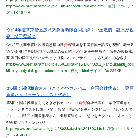
https://www.pref.saitama.lg.jp/a0809/rodo/2026wakate.html
種別：html
サイ
ズ：18.107KB
令和4年度関東管区広域緊急援助隊合同訓練を中屋敷慎一議長が視
察 - 埼玉県議会
令和4年度関東管区広域緊急援助隊
合同
訓練を中屋敷慎一議長が視察 - 埼玉県
議会 令和4年度関東管区広域緊急援助隊
合同
訓練を中屋敷慎一議長が視察 概
要 当日の様子 お問い合わせ より良いウェブサイトにするためにみなさま
https://www.pref.saitama.lg.jp/e1601/gikai-news/r04/0202_kantoukanku_koui
kikinkyuenjyotai_goudoukunren.html
種別：html
サイズ：36.237KB
第6回：関根雅泰さん（ときがわカンパニー合同会社代表）・栗原
直道さん（ラーンネクスト代表）
第6回：関根雅泰さん（ときがわカンパニー
合同
会社代表）・栗原直道さん
（ラーンネクスト代表） - 埼玉県 埼玉県の起業家インタビュー「想いをカタ
チに」（第6回：関根雅泰さん・栗原直道さん） 想いをカタチに ～未来へと
挑み続けるチャレンジャー
https://www.pref.saitama.lg.jp/a0803/katachini/201803.html
種別：html
サイ
ズ：29.603KB