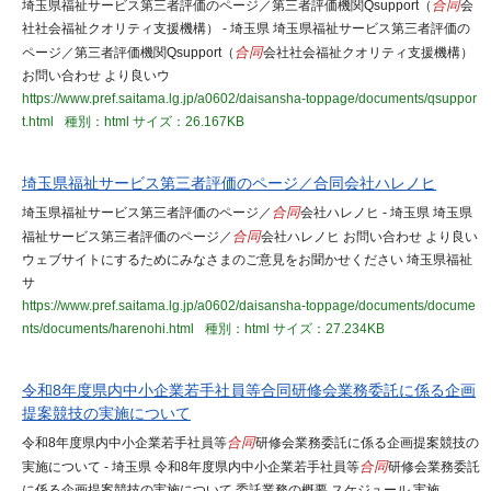
埼玉県福祉サービス第三者評価のページ／第三者評価機関Qsupport（
合同
会
社社会福祉クオリティ支援機構） - 埼玉県 埼玉県福祉サービス第三者評価の
ページ／第三者評価機関Qsupport（
合同
会社社会福祉クオリティ支援機構）
お問い合わせ より良いウ
https://www.pref.saitama.lg.jp/a0602/daisansha-toppage/documents/qsuppor
t.html
種別：html
サイズ：26.167KB
埼玉県福祉サービス第三者評価のページ／合同会社ハレノヒ
埼玉県福祉サービス第三者評価のページ／
合同
会社ハレノヒ - 埼玉県 埼玉県
福祉サービス第三者評価のページ／
合同
会社ハレノヒ お問い合わせ より良い
ウェブサイトにするためにみなさまのご意見をお聞かせください 埼玉県福祉
サ
https://www.pref.saitama.lg.jp/a0602/daisansha-toppage/documents/docume
nts/documents/harenohi.html
種別：html
サイズ：27.234KB
令和8年度県内中小企業若手社員等合同研修会業務委託に係る企画
提案競技の実施について
令和8年度県内中小企業若手社員等
合同
研修会業務委託に係る企画提案競技の
実施について - 埼玉県 令和8年度県内中小企業若手社員等
合同
研修会業務委託
に係る企画提案競技の実施について 委託業務の概要 スケジュール 実施