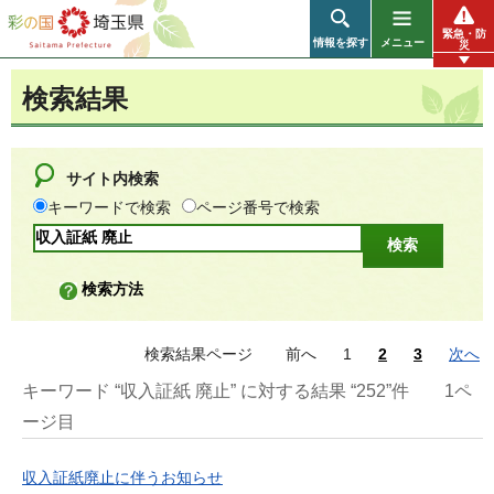
彩の国 埼玉県
緊急・防
情報を探す
メニュー
災
検索結果
サイト内検索
キーワードで検索
ページ番号で検索
検索方法
検索結果ページ
前へ
1
2
3
次へ
キーワード “収入証紙 廃止” に対する結果 “252”件
1ペ
ージ目
収入証紙廃止に伴うお知らせ