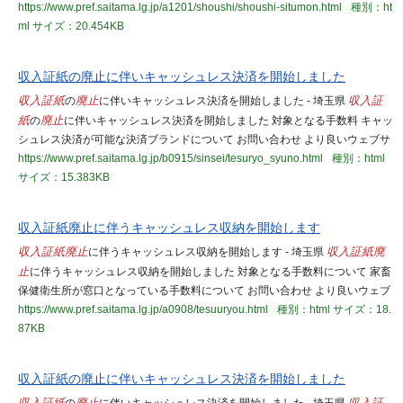
https://www.pref.saitama.lg.jp/a1201/shoushi/shoushi-situmon.html
種別：ht
ml
サイズ：20.454KB
収入証紙の廃止に伴いキャッシュレス決済を開始しました
収入証紙
の
廃止
に伴いキャッシュレス決済を開始しました - 埼玉県
収入証
紙
の
廃止
に伴いキャッシュレス決済を開始しました 対象となる手数料 キャッ
シュレス決済が可能な決済ブランドについて お問い合わせ より良いウェブサ
https://www.pref.saitama.lg.jp/b0915/sinsei/tesuryo_syuno.html
種別：html
サイズ：15.383KB
収入証紙廃止に伴うキャッシュレス収納を開始します
収入証紙
廃止
に伴うキャッシュレス収納を開始します - 埼玉県
収入証紙
廃
止
に伴うキャッシュレス収納を開始しました 対象となる手数料について 家畜
保健衛生所が窓口となっている手数料について お問い合わせ より良いウェブ
https://www.pref.saitama.lg.jp/a0908/tesuuryou.html
種別：html
サイズ：18.
87KB
収入証紙の廃止に伴いキャッシュレス決済を開始しました