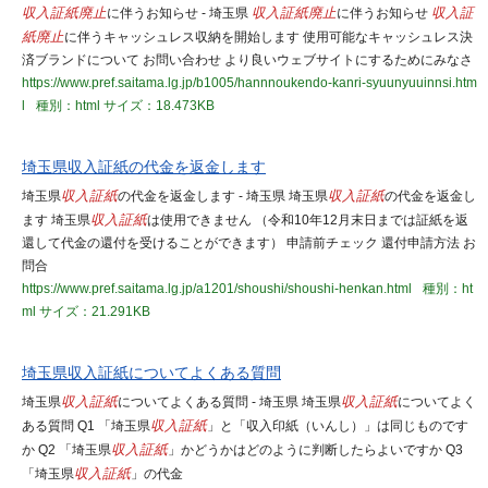
収入証紙
廃止
に伴うお知らせ - 埼玉県
収入証紙
廃止
に伴うお知らせ
収入証
紙
廃止
に伴うキャッシュレス収納を開始します 使用可能なキャッシュレス決
済ブランドについて お問い合わせ より良いウェブサイトにするためにみなさ
https://www.pref.saitama.lg.jp/b1005/hannnoukendo-kanri-syuunyuuinnsi.htm
l
種別：html
サイズ：18.473KB
埼玉県収入証紙の代金を返金します
埼玉県
収入証紙
の代金を返金します - 埼玉県 埼玉県
収入証紙
の代金を返金し
ます 埼玉県
収入証紙
は使用できません （令和10年12月末日までは証紙を返
還して代金の還付を受けることができます） 申請前チェック 還付申請方法 お
問合
https://www.pref.saitama.lg.jp/a1201/shoushi/shoushi-henkan.html
種別：ht
ml
サイズ：21.291KB
埼玉県収入証紙についてよくある質問
埼玉県
収入証紙
についてよくある質問 - 埼玉県 埼玉県
収入証紙
についてよく
ある質問 Q1 「埼玉県
収入証紙
」と「収入印紙（いんし）」は同じものです
か Q2 「埼玉県
収入証紙
」かどうかはどのように判断したらよいですか Q3
「埼玉県
収入証紙
」の代金