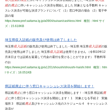
収入証紙
の
廃止
に伴いキャッシュレス決済を開始しました - 埼玉県
収入証
紙
の
廃止
に伴いキャッシュレス決済を開始しました 対象となる手数料 キャッ
スレス決済が可能な決済ブランドについて （1）窓口申請の場合 （2）電子申
請の場
https://www.pref.saitama.lg.jp/a0904/suisan/cashless.html
種別：html
サイ
ズ：15.618KB
埼玉県収入証紙の販売及び使用は終了しました
埼玉県
収入証紙
の販売及び使用は終了しました - 埼玉県 埼玉県
収入証紙
の販
売及び使用は終了しました 埼玉県
収入証紙
は使用できません （令和10年12
月末日までは証紙を返還して代金の還付を受けることができます） 手数料等
のお
https://www.pref.saitama.lg.jp/a1201/shoushi/shoushi-haishi.html
種別：htm
l
サイズ：16.051KB
県証紙廃止に伴う窓口キャッシュレス決済を開始します！
県証紙
廃止
に伴う窓口キャッシュレス決済を開始します！ - 埼玉県 県証紙
廃
止
に伴う窓口キャッシュレス決済を開始します！ 1 対象となる手続 2 実施
場所 3 県証紙
廃止
及びキャッシュレス化のスケジュール 4 キャッシュレス
決済が