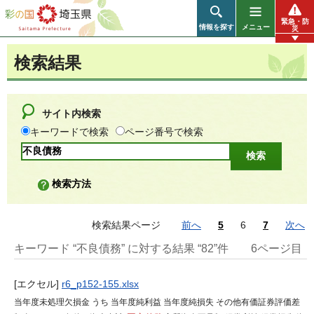
彩の国 埼玉県
緊急・防
情報を探す
メニュー
災
検索結果
サイト内検索
キーワードで検索
ページ番号で検索
検索方法
検索結果ページ
前へ
5
6
7
次へ
キーワード “不良債務” に対する結果 “82”件
6ページ目
[エクセル]
r6_p152-155.xlsx
当年度未処理欠損金 うち 当年度純利益 当年度純損失 その他有価証券評価差