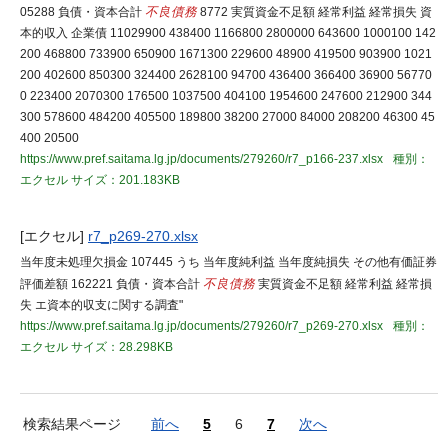
05288 負債・資本合計
不良債務
8772 実質資金不足額 経常利益 経常損失 資
本的収入 企業債 11029900 438400 1166800 2800000 643600 1000100 142
200 468800 733900 650900 1671300 229600 48900 419500 903900 1021
200 402600 850300 324400 2628100 94700 436400 366400 36900 56770
0 223400 2070300 176500 1037500 404100 1954600 247600 212900 344
300 578600 484200 405500 189800 38200 27000 84000 208200 46300 45
400 20500
https://www.pref.saitama.lg.jp/documents/279260/r7_p166-237.xlsx
種別：
エクセル
サイズ：201.183KB
[エクセル]
r7_p269-270.xlsx
当年度未処理欠損金 107445 うち 当年度純利益 当年度純損失 その他有価証券
評価差額 162221 負債・資本合計
不良債務
実質資金不足額 経常利益 経常損
失 エ資本的収支に関する調査"
https://www.pref.saitama.lg.jp/documents/279260/r7_p269-270.xlsx
種別：
エクセル
サイズ：28.298KB
検索結果ページ
前へ
5
6
7
次へ