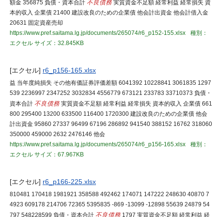
額金 356875 負債・資本合計
不良債務
実質資金不足額 経常利益 経常損失 資
本的収入 企業債 21400 建設改良のための企業債 他会計出資金 他会計借入金
20631 固定資産売却
https://www.pref.saitama.lg.jp/documents/265074/r6_p152-155.xlsx
種別：
エクセル
サイズ：32.845KB
[エクセル]
r6_p156-165.xlsx
益 当年度純損失 その他有価証券評価差額 6041392 10228841 3061835 1297
539 2236997 2347252 3032834 4556779 673121 233783 33710373 負債・
資本合計
不良債務
実質資金不足額 経常利益 経常損失 資本的収入 企業債 661
800 295400 13200 633500 116400 1720300 建設改良のための企業債 他会
計出資金 95860 27337 96499 67196 286892 941540 388152 16762 318060
350000 459000 2632 2476146 他会
https://www.pref.saitama.lg.jp/documents/265074/r6_p156-165.xlsx
種別：
エクセル
サイズ：67.967KB
[エクセル]
r6_p166-225.xlsx
810481 170418 1981921 358588 492462 174071 147222 248630 40870 7
4923 609178 214706 72365 5395835 -869 -13099 -12898 55639 24879 54
797 548228599 負債・資本合計
不良債務
1797 実質資金不足額 経常利益 経