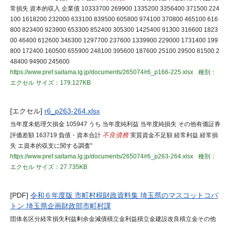
常損失 資本的収入 企業債 10333700 269900 1335200 3356400 371500 224
100 1618200 232000 633100 839500 605800 974100 370800 465100 616
800 823400 923900 653300 852400 305300 1425400 91300 316600 1823
00 46400 612600 346300 1297700 237600 1339900 229000 1731400 199
800 172400 160500 655900 248100 395600 187600 25100 29500 81500 2
48400 94900 245600
https://www.pref.saitama.lg.jp/documents/265074/r6_p166-225.xlsx
種別：
エクセル
サイズ：179.127KB
[エクセル]
r6_p263-264.xlsx
当年度未処理欠損金 105947 うち 当年度純利益 当年度純損失 その他有価証券
評価差額 163719 負債・資本合計
不良債務
実質資金不足額 経常利益 経常損
失 エ資本的収支に関する調査"
https://www.pref.saitama.lg.jp/documents/265074/r6_p263-264.xlsx
種別：
エクセル
サイズ：27.735KB
[PDF]
令和６年度版 市町村税財政資料集 埼玉県のマスコットコバ
トン 埼玉県企画財政部市町村課
団体名区分経常損失利益剰余金減債積立金利益積立金建設改良積立金その他