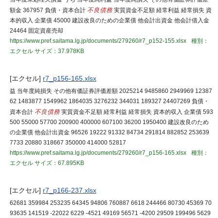
額金 367957 負債・資本合計
不良債務
実質資金不足額 経常利益 経常損失 資
本的収入 企業債 45000 建設改良のための企業債 他会計出資金 他会計借入金
24464 固定資産売却
https://www.pref.saitama.lg.jp/documents/279260/r7_p152-155.xlsx
種別：
エクセル
サイズ：37.978KB
[エクセル]
r7_p156-165.xlsx
益 当年度純損失 その他有価証券評価差額 2025214 9485860 2949969 12387
62 1483877 1549962 1864035 3276232 344031 189327 24407269 負債・
資本合計
不良債務
実質資金不足額 経常利益 経常損失 資本的収入 企業債 593
500 55000 57700 200900 400000 607100 36200 1950400 建設改良のため
の企業債 他会計出資金 96526 19222 91332 84734 291814 882852 253639
7733 20880 318667 350000 414000 52817
https://www.pref.saitama.lg.jp/documents/279260/r7_p156-165.xlsx
種別：
エクセル
サイズ：67.895KB
[エクセル]
r7_p166-237.xlsx
62681 359984 253235 64345 94806 760887 6618 244466 80730 45369 70
93635 141519 -22022 6229 -4521 49169 56571 -4200 29509 199496 5629