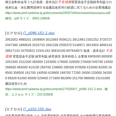
積立金剰余金等うち計負債・資本合計
不良債務
実質資金不足額経常利益その
他未払金・未払費用貸倒引当金建設改良等の財源に充てるための企業債建設
https://www.pref.saitama.lg.jp/documents/265074/r6zeizaiseisiryousyuu.pdf
種別：pdf
サイズ：3955.188KB
[エクセル]
r7_p096-151-2.xlsx
2952002 4980201 1658904 3012693 4556121 3911963 2302252 3720727
2447380 1890628 2016710 1691338 2500370 5149971 3815903 4806143
38617133 16750922 21541162 30816100 807644872 負債・資本合計
不良
債務
実質資金不足額 経常利益 経常損失 資本的収入 企業債 6905000 800000
1051500 1522200 360000 1103000 179000 326500 278400 545700 14500
268600 465000 410100 269700 139800 290300 670000 415000 82000 16
9500 358500 191700 140500 619900 199700 77200 16000 220000 34200
0 69200 61400 45000 529400 271900 662900 251700 986000 23141000
建設改良のため
https://www.pref.saitama.lg.jp/documents/279260/r7_p096-151-2.xlsx
種
別：エクセル
サイズ：233.928KB
[エクセル]
r7_p152-155.xlsx
当年度未処理欠損金 うち 当年度純利益 当年度純損失 その他有価証券評価差