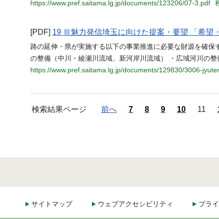
https://www.pref.saitama.lg.jp/documents/123206/07-3.pdf
[PDF]
19 Ⅲ魅力発信埼玉に向けた提案・要望 「希
路の延伸・県が実施する以下の事業推進に必要な財源を確保す
の整備（中川・綾瀬川流域、新河岸川流域） ・広域河川の整
https://www.pref.saitama.lg.jp/documents/129830/3006-jyute
検索結果ページ
前へ
7
8
9
10
11
サイトマップ
ウェブアクセシビリティ
プライ