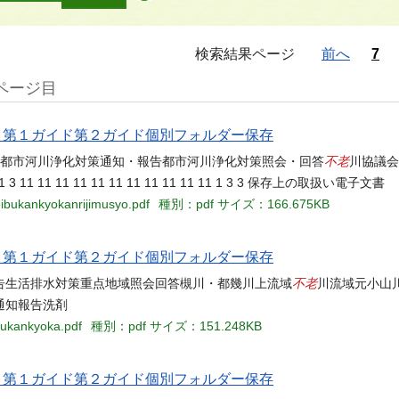
検索結果ページ
前へ
7
1ページ目
当名 第１ガイド第２ガイド個別フォルダー保存
不老
規都市河川浄化対策通知・報告都市河川浄化対策照会・回答
川協議会 0
 11 1 3 11 11 11 11 11 11 11 11 11 11 11 1 3 3 保存上の取扱い電子文書
eibukankyokanrijimusyo.pdf
種別：pdf
サイズ：166.675KB
当名 第１ガイド第２ガイド個別フォルダー保存
不老
告生活排水対策重点地域照会回答槻川・都幾川上流域
川流域元小山
通知報告洗剤
zukankyoka.pdf
種別：pdf
サイズ：151.248KB
当名 第１ガイド第２ガイド個別フォルダー保存