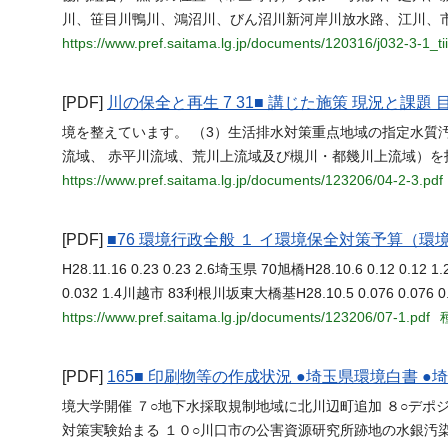
川、笹目川鴨川、鴻沼川、びん沼川新河岸川放水路、江川、
https://www.pref.saitama.lg.jp/documents/120316/j032-3-1_tii
[PDF]
川の保全と再生 7 31■ 講じた施策 現況と課題
境を整えています。 （3）生活排水対策重点地域の指定水質
流域、 赤平川流域、荒川上流域及び槻川・都幾川上流域）を
https://www.pref.saitama.lg.jp/documents/123206/04-2-3.pdf
[PDF]
■76 環境行政全般 １ イ環境保全対策予算（環
H28.11.16 0.23 0.23 2.6埼玉県 70旭橋H28.10.6 0.12 0.1
0.032 1.4川越市 83利根川坂東大橋基H28.10.5 0.076 0.07
https://www.pref.saitama.lg.jp/documents/123206/07-1.pdf
[PDF]
165■ 印刷物等の作成状況 ●埼玉県環境白書 
境大学開催 ７○地下水採取規制地域に北川辺町追加 ８○デポ
対策実験始まる １０○川口市の公害資源研究所跡地の水銀汚染