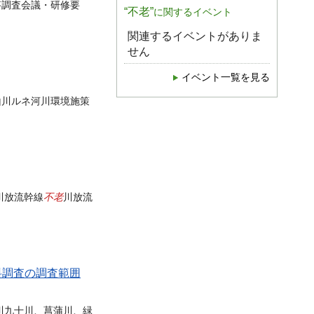
答調査会議・研修要
“不老”
に関するイベント
関連するイベントがありま
せん
イベント一覧を見る
山川ルネ河川環境施策
不老
川放流幹線
川放流
料調査の調査範囲
川九十川、菖蒲川、緑