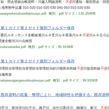
不老
報公開請求例規通知・照会登録台帳資料・川越入間線資料・
川通知・報告照会・回
0 020 010 020 030 040 050 010 020 030
2kawagoekendoseibijimusyo.pdf
種別：pdf
サイズ：130.359KB
当名 第１ガイド第２ガイド個別フォルダー保存
不老
自治会等委託ルネッサンス全般綾瀬川ルネ芝川ルネ菖蒲川ルネ
川ルネ元小
関連全般河川の点検照
zubesaiseika.pdf
種別：pdf
サイズ：95.919KB
当名 第１ガイド第２ガイド個別フォルダー保存
不老
不老
管理担当管理担当管理担当管理担当砂川堀雨水幹線
川放流幹線
設備再資
-arakawaugangesuidoujimusyo.pdf
種別：pdf
サイズ：99.593KB
概況 既存資料の収集・整理により、地域特性を把握する。既存資
不老
川、新芝川、新河岸川白子川、越戸川、谷中川黒目川、柳瀬川、東川、