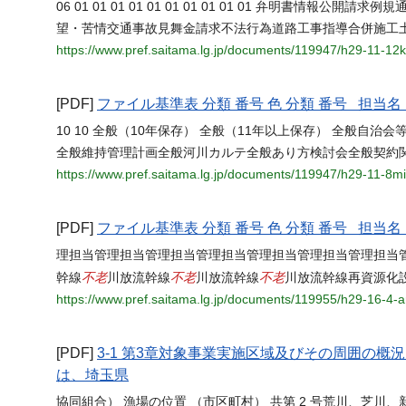
06 01 01 01 01 01 01 01 01 01 01 弁明書情
望・苦情交通事故見舞金請求不法行為道路工事指導合併施工土地寄附申込書 01
https://www.pref.saitama.lg.jp/documents/119947/h29-11-1
[PDF]
ファイル基準表 分類 番号 色 分類 番号 担
10 10 全般（10年保存） 全般（11年以上保存） 全般
全般維持管理計画全般河川カルテ全般あり方検討会全般契約
https://www.pref.saitama.lg.jp/documents/119947/h29-11-8mi
[PDF]
ファイル基準表 分類 番号 色 分類 番号 担
理担当管理担当管理担当管理担当管理担当管理担当管理担当
不老
不老
不老
幹線
川放流幹線
川放流幹線
川放流幹線再資源化
https://www.pref.saitama.lg.jp/documents/119955/h29-16-4
[PDF]
3-1 第3章対象事業実施区域及びその周囲の
は、埼玉県
協同組合） 漁場の位置 （市区町村） 共第 2 号荒川、芝