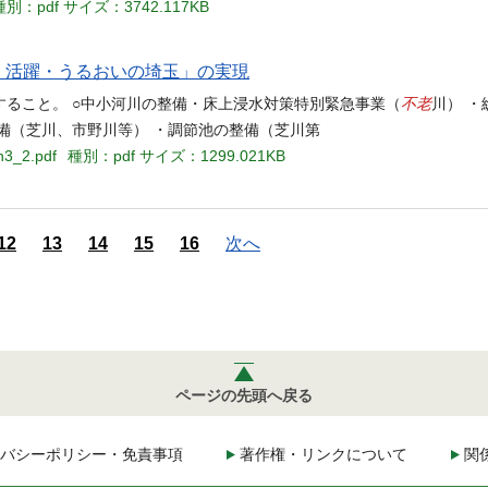
種別：pdf
サイズ：3742.117KB
望・活躍・うるおいの埼玉」の実現
不老
ること。 ○中小河川の整備・床上浸水対策特別緊急事業（
川） 
備（芝川、市野川等） ・調節池の整備（芝川第
n3_2.pdf
種別：pdf
サイズ：1299.021KB
12
13
14
15
16
次へ
ページの先頭へ戻る
バシーポリシー・免責事項
著作権・リンクについて
関