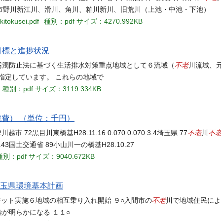
市野川新江川、滑川、角川、粕川新川、旧荒川（上池・中池・下池）
kitokusei.pdf
種別：pdf
サイズ：4270.992KB
 目標と進捗状況
不老
汚濁防止法に基づく生活排水対策重点地域として６流域（
川流域、
指定しています。 これらの地域で
種別：pdf
サイズ：3119.334KB
境費） （単位：千円）
不老
不
2 1.2川越市 72黒目川東橋基H28.11.16 0.070 0.070 3.4埼玉県 77
川
6 0.43国土交通省 89小山川一の橋基H28.10.27
種別：pdf
サイズ：9040.672KB
●埼玉県環境基本計画
不老
ジット実施６地域の相互乗り入れ開始 ９○入間市の
川で地域住民によ
が明らかになる １１○