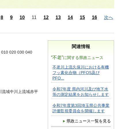
8
9
10
11
12
13
14
15
16
次へ
関連情報
10 020 030 040
“不老”
に関する県政ニュース
不老川上流久保川における有機
フッ素化合物（PFOS及び
PFO...
令和7年度 県内河川及び地下水
川流域中川上流域赤平
等の測定結果をお知らせします
令和7年度第3回埼玉県公共事業
評価監視委員会を開催します
県政ニュース一覧を見る