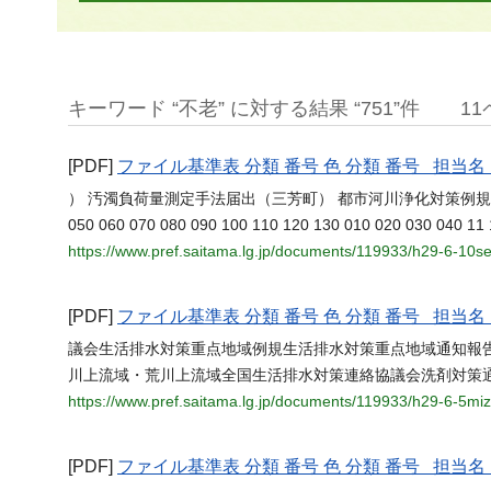
キーワード “不老” に対する結果 “751”件
1
[PDF]
ファイル基準表 分類 番号 色 分類 番号 担
） 汚濁負荷量測定手法届出（三芳町） 都市河川浄化対策例
050 060 070 080 090 100 110 120 130 010 020 030 040
https://www.pref.saitama.lg.jp/documents/119933/h29-6-10s
[PDF]
ファイル基準表 分類 番号 色 分類 番号 担
議会生活排水対策重点地域例規生活排水対策重点地域通知報
川上流域・荒川上流域全国生活排水対策連絡協議会洗剤対策
https://www.pref.saitama.lg.jp/documents/119933/h29-6-5mi
[PDF]
ファイル基準表 分類 番号 色 分類 番号 担