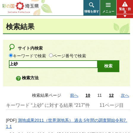
彩の国 埼玉県
緊急・防
情報を探す
メニュー
災
検索結果
サイト内検索
キーワードで検索
ページ番号で検索
検索方法
検索結果ページ
前へ
10
11
12
次へ
キーワード “上砂” に対する結果 “217”件
11ページ目
[PDF]
測地成果2011（世界測地系） 過去 5年間の調査開始令和7.
1.1