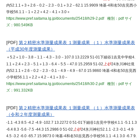
内52.1.1＋3＋2.6－0.2－2.3－0.1＋3.2－62.1 15.9909 埼基-4和名50吉見西小
学校56.1.1－1＋2.2＋4.2－4.1＋3.0＋
https://www.pref.saitama.lg.jp/documents/25418/h29-2.pdf
種別：pdf
サイ
ズ：980.549KB
[PDF]
第２精密水準測量成果表 １測量成果 （１）水準測量成果表
（平成30年度測量成果）
＋5.2＋1.0－3.8－1.1－4.3－3.0－107.0 13.2229 51-01下細谷1吉見中学校4.
1.1＋2.4＋2.3－5.1＋1.3－6.4－5.5－47.0 15.2959 51-02
上砂
24氷川神社境
内52.1.1＋2.6－0.2－2.3－0.1－4.9－4.9－67.0 15.9860 埼基-4和名50吉見西
小学校56.1.1＋2.2＋4.2－4.1＋3.0－
https://www.pref.saitama.lg.jp/documents/25418/h30-2.pdf
種別：pdf
サイ
ズ：991.332KB
[PDF]
第２精密水準測量成果表 １測量成果 （１）水準測量成果表
（令和２年度測量成果）
-1.1 -4.3 8.5 -4.2 -4.9 -102.7 13.2272 0 51-01下細谷1吉見中学校4.1.1 -5.1 1.3
-6.4 8.3 -5.6 -7.5 -44.3 15.2986 0 51-02
上砂
24氷川神社52.1.1 -2.3 -0.1 -4.9
4.5 -3.2 -6.0 -65.7 15.9873 0 埼基-4和名50吉見西小学校56.1.1 -4.1 3.0 -6.7 9.