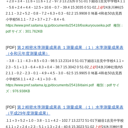
＋2.0＋3.4－11.6＋11.6＋1.2－97.3 13.2326 0 51-01下細谷1吉見中学校4.1.1
－5.6＋2.4＋4.4－12.5＋10.6－0.7－39.4 15.3035 0 51-02
上砂
24氷川神社5
2.1.1－3.2＋5.2－0.8－7.2＋6.3＋0.3－62.2 15.9908 0 埼基-4和名50吉見西
小学校56.1.1－7.2＋3.7＋2.7－8.4＋6.
https://www.pref.saitama.lg.jp/documents/25418/6sokuryouseika.pdf
種別：
pdf
サイズ：301.762KB
[PDF]
第２精密水準測量成果表 １測量成果 （１）水準測量成果表
（令和元年度測量成果）
－3.8－1.1－4.3＋8.5＋0.3－98.5 13.2314 0 51-01下細谷1吉見中学校4.1.1＋
2.3－5.1＋1.3－6.4＋8.3＋0.4－38.7 15.3042 0 51-02
上砂
24氷川神社境内5
2.1.1－0.2－2.3－0.1－4.9＋4.5－3.0－62.5 15.9905 0 埼基-4和名50吉見西
小学校56.1.1＋4.2－4.1＋3.0－6.
https://www.pref.saitama.lg.jp/documents/25418/daini.pdf
種別：pdf
サイ
ズ：976.938KB
[PDF]
第２精密水準測量成果表 １測量成果 （１）水準測量成果表
（平成29年度測量成果）
.1.1＋3＋5.2＋1.0－3.8－1.1＋4.2－102.7 13.2272 51-01下細谷1吉見中学校
4.1.1＋2＋2.4＋2.3－5.1＋1.3＋2.4－40.6 15.3023 51-02
上砂
24氷川神社境