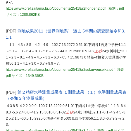
9 -7.
https://www.pref.saitama.lg.jp/documents/25418/r2honpen2.pdf
種別：pdf
サイズ：1280.862KB
[PDF]
測地成果2011（世界測地系） 過去 5年間の調査開始令和3.
1.1
－1.1－4.3＋8.5－4.2－4.9－102.7 13.2272 0 51-01下細谷1吉見中学校4.1.1
－5.1＋1.3－6.4＋8.3－5.6－7.5－44.3 15.2986 0 51-02
上砂
24氷川神社52.1.
1－2.3－0.1－4.9＋4.5－3.2－6.0－65.7 15.9873 0 埼基-4和名50吉見西小学
校56.1.1－4.1＋3.0－6.7＋9.9－7.
https://www.pref.saitama.lg.jp/documents/25418/r2sokuryouseika.pdf
種別：
pdf
サイズ：1349.36KB
[PDF]
第２精密水準測量成果表 １測量成果 （１）水準測量成果表
（令和３年測量成果）
-4.3 8.5 -4.2 2.0 0.9 -100.7 13.2292 0 51-01下細谷1吉見中学校4.1.1 1.3 -6.4
8.3 -5.6 2.4 0.0 -41.9 15.3010 0 51-02
上砂
24氷川神社52.1.1 -0.1 -4.9 4.5 -3.
2 5.2 1.5 -60.5 15.9925 0 埼基-4和名50吉見西小学校56.1.1 3.0 -6.7 9.9 -7.2
3.
https://www.pref.saitama.lg.jp/documents/25418/r3-2.pdf
種別：pdf
サイズ：