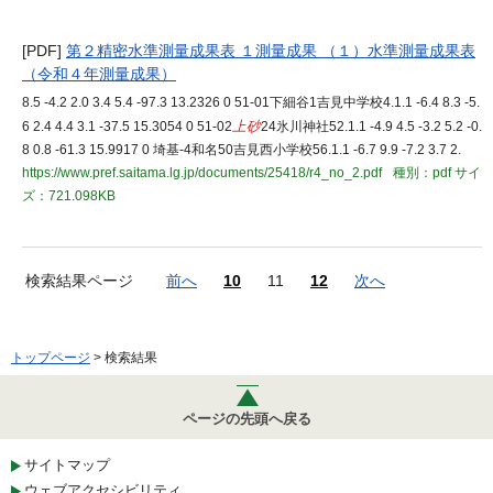
[PDF]
第２精密水準測量成果表 １測量成果 （１）水準測量成果表
（令和４年測量成果）
8.5 -4.2 2.0 3.4 5.4 -97.3 13.2326 0 51-01下細谷1吉見中学校4.1.1 -6.4 8.3 -5.
6 2.4 4.4 3.1 -37.5 15.3054 0 51-02
上砂
24氷川神社52.1.1 -4.9 4.5 -3.2 5.2 -0.
8 0.8 -61.3 15.9917 0 埼基-4和名50吉見西小学校56.1.1 -6.7 9.9 -7.2 3.7 2.
https://www.pref.saitama.lg.jp/documents/25418/r4_no_2.pdf
種別：pdf
サイ
ズ：721.098KB
検索結果ページ
前へ
10
11
12
次へ
トップページ
> 検索結果
ページの先頭へ戻る
サイトマップ
ウェブアクセシビリティ