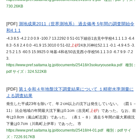
730.26KB
[PDF]
測地成果2011（世界測地系） 過去備考 5年間の調査開始令
和4.1.1
-4.3 8.5 -4.2 2.0 0.9 -100.7 13.2292 0 51-01下細谷1吉見中学校4.1.1 1.3 -6.4
8.3 -5.6 2.4 0.0 -41.9 15.3010 0 51-02
上砂
24氷川神社52.1.1 -0.1 -4.9 4.5 -3.
2 5.2 1.5 -60.5 15.9925 0 埼基-4和名50吉見西小学校56.1.1 3.0 -6.7 9.9 -7.2
3.
https://www.pref.saitama.lg.jp/documents/25418/r3sokuryouseika.pdf
種別：
pdf
サイズ：324.522KB
[PDF]
第１令和４年地盤沈下調査結果について １精密水準測量に
よる調査結果
発生した平成23年を除いて、年２cm以上の沈下は発生していない。 （図１－
11） 比企地域の年間最大沈下量は0.1cm（吉見町
上砂
）であった。 なお、前
年は0.8cm（嵐山町志賀）であった。 （表１－８） 過去５年間の最大累積沈
下量は0.7cm（川島町上伊草）であった。 市
https://www.pref.saitama.lg.jp/documents/25418/r4-01.pdf
種別：pdf
サイ
ズ：7226.917KB