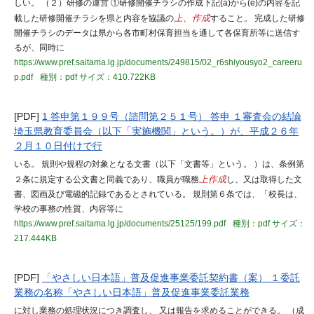
しい。 （２）研修の運営 ①研修開催チラシの作成下記(a)から(e)の内容を記
載した研修開催チラシを県と内容を協議の
上、作成
すること。 完成した研修
開催チラシのデータは県から各市町村保育担当を通して各保育所等に送信す
るが、同時に
https://www.pref.saitama.lg.jp/documents/249815/02_r6shiyousyo2_careeru
p.pdf
種別：pdf
サイズ：410.722KB
[PDF]
1 答申第１９９号（諮問第２５１号） 答申 １審査会の結論
埼玉県教育委員会（以下「実施機関」という。）が、平成２６年
２月１０日付けで行
いる。 規則や規程の対象となる文書（以下「文書等」という。 ）は、条例第
２条に規定する公文書と同義であり、職員が職務
上作成
し、又は取得した文
書、図画及び電磁的記録であるとされている。 規則第６条では、「校長は、
学校の事務の性質、内容等に
https://www.pref.saitama.lg.jp/documents/25125/199.pdf
種別：pdf
サイズ：
217.444KB
[PDF]
「やさしい日本語」普及促進事業委託契約書（案） １委託
業務の名称「やさしい日本語」普及促進事業委託業務
に対し業務の処理状況につき調査し、 又は報告を求めることができる。 （成