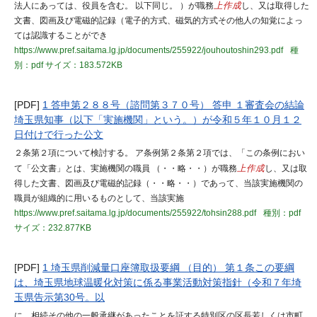
法人にあっては、役員を含む。 以下同じ。 ）が職務
上作成
し、又は取得した
文書、図画及び電磁的記録（電子的方式、磁気的方式その他人の知覚によっ
ては認識することができ
https://www.pref.saitama.lg.jp/documents/255922/jouhoutoshin293.pdf
種
別：pdf
サイズ：183.572KB
[PDF]
1 答申第２８８号（諮問第３７０号） 答申 １審査会の結論
埼玉県知事（以下「実施機関」という。）が令和５年１０月１２
日付けで行った公文
２条第２項について検討する。 ア条例第２条第２項では、「この条例におい
て「公文書」とは、実施機関の職員 （・・略・・）が職務
上作成
し、又は取
得した文書、図画及び電磁的記録（・・略・・）であって、当該実施機関の
職員が組織的に用いるものとして、当該実施
https://www.pref.saitama.lg.jp/documents/255922/tohsin288.pdf
種別：pdf
サイズ：232.877KB
[PDF]
1 埼玉県削減量口座簿取扱要綱 （目的） 第１条この要綱
は、埼玉県地球温暖化対策に係る事業活動対策指針（令和７年埼
玉県告示第30号。以
に、相続その他の一般承継があったことを証する特別区の区長若しくは市町