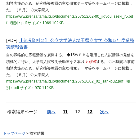
相談実施のため、研究指導教員の主な研究テーマ等をホームページに掲載し
た。 （５月） ◇大学院入
https://www.pref.saitama.lg.jp/documents/257512/02-00_jigyoujisseki_r5.pd
f
種別：pdf
サイズ：1969.102KB
[PDF]
【参考資料２】 公立大学法人埼玉県立大学 令和５年度業務
実績報告書
自の戦略的な広報活動を展開する。 ◆15ＷＥＢを活用した入試情報の発信を
積極的に行い、大学院入試説明会動画を２本以
上作成
する。 ◇出願前の事前
相談実施のため、研究指導教員の主な研究テーマ等をホームページに掲載し
た。 （５月） ◇大学院入
https://www.pref.saitama.lg.jp/documents/257516/02_02_sankou2.pdf
種
別：pdf
サイズ：970.112KB
検索結果ページ
前へ
11
12
13
次へ
トップページ
> 検索結果