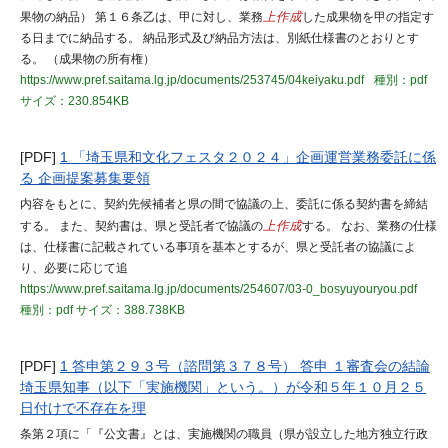
果物の納品） 第１６条乙は、甲に対し、業務
上作成
した成果物を甲の指定す
る日までに納品する。 納品形式及び納品方法は、別紙仕様書のとおりとす
る。 （成果物の所有権）
https://www.pref.saitama.lg.jp/documents/253745/04keiyaku.pdf
種別：pdf
サイズ：230.854KB
[PDF]
1 「埼玉県和文化フェスタ２０２４」企画運営業務委託に係
る 企画提案募集要領
内容をもとに、契約先候補者と県の間で協議の上、委託に係る契約書を締結
する。 また、契約書は、県と受託者で協議の
上作成
する。 なお、業務の仕様
は、仕様書に記載されている事項を基本とするが、県と受託者の協議によ
り、必要に応じて追
https://www.pref.saitama.lg.jp/documents/254607/03-0_bosyuyouryou.pdf
種別：pdf
サイズ：388.738KB
[PDF]
1 答申第２９３号（諮問第３７８号） 答申 １審査会の結論
埼玉県知事（以下「実施機関」という。）が令和５年１０月２５
日付けで不存在を理
条第２項に「『公文書』とは、実施機関の職員（県が設立した地方独立行政