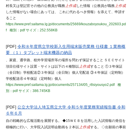
村長又は登記官その他の公務員が職務
上作成
した情報（公務員が職務
上作成
した情報がない場合にあっては、 これに代わるべき情報）を添えて、申請す
ること
https://www.pref.saitama.lg.jp/documents/25669/kouzaboyoukou_202603.pd
f
種別：pdf
サイズ：252.558KB
[PDF]
令和８年度県立学校新入生用端末販売業務 仕様書 １業務概
要 （１）タブレット端末機器の納品
、家庭、通学路、校外学習場所等の場所を問わず保証すること ５ＥＣサイト
項目仕様サイト設置・サイトは以下の４種類以
上作成
すること ①３年保証
（全日制）学校配送②３年保証（全日制）個人宅配送 ③４年保証（定時制）
学校配送④４年保証（定時制）個人
https://www.pref.saitama.lg.jp/documents/257134/05_r8siyousyo2.pdf
種
別：pdf
サイズ：386.745KB
[PDF]
公立大学法人埼玉県立大学 令和５年度業務実績報告書 令和
６年６月
自の戦略的な広報活動を展開する。 ◆15ＷＥＢを活用した入試情報の発信を
積極的に行い、大学院入試説明会動画を２本以
上作成
する。 ◇出願前の事前