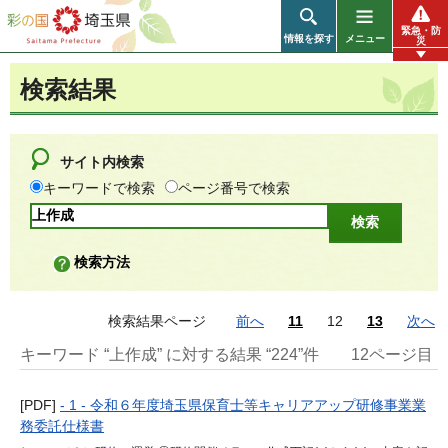
彩の国 埼玉県
緊急・防
情報を探す
メニュー
災
検索結果
サイト内検索
キーワードで検索
ページ番号で検索
検索方法
検索結果ページ
前へ
11
12
13
次へ
キーワード “上作成” に対する結果 “224”件
12ページ目
[PDF]
- 1 - 令和６年度埼玉県保育士等キャリアアップ研修事業業
務委託仕様書